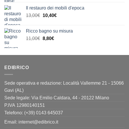
Il restauro dei mobili d'epoca
Il
Il
13,00
€
10,40
€
prezzo
prezzo
originale
attuale
Ricco bagno su misura
era:
è:
Il
Il
11,00
€
8,80
€
13,00€.
10,40€.
prezzo
prezzo
originale
attuale
era:
è:
11,00€.
8,80€.
EDIBRICO
Sede operativa e redazione: Località Vallemme 21 - 15066
Gavi (AL)
Sede legale: Via Emilio Caldara, 44 - 20122 Milano
P.IVA 12980140151
Telefono: (+39) 0143 645037
Email:
internet@edibrico.it