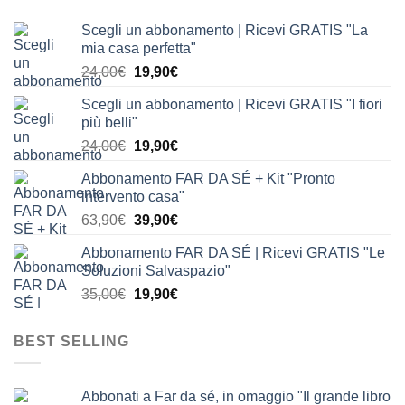
Scegli un abbonamento | Ricevi GRATIS "La
mia casa perfetta"
Il
Il
24,00
€
19,90
€
prezzo
prezzo
Scegli un abbonamento | Ricevi GRATIS "I fiori
originale
attuale
più belli"
era:
è:
Il
Il
24,00
€
19,90
€
24,00€.
19,90€.
prezzo
prezzo
Abbonamento FAR DA SÉ + Kit "Pronto
originale
attuale
intervento casa"
era:
è:
Il
Il
63,90
€
39,90
€
24,00€.
19,90€.
prezzo
prezzo
Abbonamento FAR DA SÉ | Ricevi GRATIS "Le
originale
attuale
Soluzioni Salvaspazio"
era:
è:
Il
Il
35,00
€
19,90
€
63,90€.
39,90€.
prezzo
prezzo
originale
attuale
BEST SELLING
era:
è:
35,00€.
19,90€.
Abbonati a Far da sé, in omaggio "Il grande libro