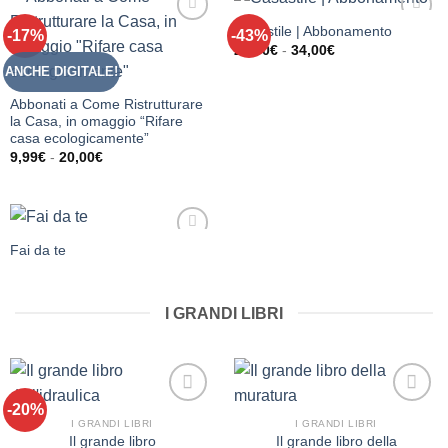
Casastile | Abbonamento
-17%
-43%
Aggiungi
Aggiungi
Fascia
alla lista
alla lista
22,00
€
-
34,00
€
di
dei
dei
ANCHE DIGITALE!
prezzo:
desideri
desideri
da
22,00€
Abbonati a Come Ristrutturare
a
la Casa, in omaggio “Rifare
34,00€
casa ecologicamente”
Fascia
9,99
€
-
20,00
€
di
prezzo:
da
9,99€
a
20,00€
Fai da te
Aggiungi
alla lista
dei
desideri
I GRANDI LIBRI
-20%
Aggiungi
Aggiungi
I GRANDI LIBRI
I GRANDI LIBRI
alla lista
alla lista
Il grande libro
Il grande libro della