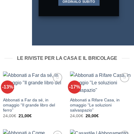
ORDINALO SUBITO
LE RIVISTE PER LA CASA E IL BRICOLAGE
-13%
-17%
Aggiungi
Aggiungi
alla lista
alla lista
dei
dei
desideri
desideri
Abbonati a Far da sé, in
Abbonati a Rifare Casa, in
omaggio “Il grande libro del
omaggio “Le soluzioni
ferro”
salvaspazio”
Il
Il
Il
Il
24,00
€
21,00
€
24,00
€
20,00
€
prezzo
prezzo
prezzo
prezzo
originale
attuale
originale
attuale
era:
è:
era:
è:
24,00€.
21,00€.
24,00€.
20,00€.