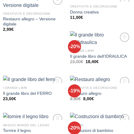
CREATIVITÀ E DECORAZIONE
Aggiungi
Aggiungi
Donna creativa
alla lista
alla lista
CREATIVITÀ E DECORAZIONE
11,00
€
dei
dei
Restauro allegro – Versione
desideri
desideri
digitale
2,99
€
-20%
Aggiungi
alla lista
I GRANDI LIBRI
dei
Il grande libro dell’IDRAULICA
desideri
Il
Il
23,00
€
18,40
€
prezzo
prezzo
originale
attuale
era:
è:
23,00€.
18,40€.
I GRANDI LIBRI
CREATIVITÀ E DECORAZIONE
-19%
Aggiungi
Aggiungi
Il grande libro del FERRO
Restauro allegro
alla lista
alla lista
Il
Il
23,00
€
9,90
€
8,00
€
dei
dei
prezzo
prezzo
desideri
desideri
originale
attuale
era:
è:
9,90€.
8,00€.
MAGICO MONDO DEL LEGNO
BAMBINI
-20%
Aggiungi
Aggiungi
Tornire il legno
Costruzioni di bambino
alla lista
alla lista