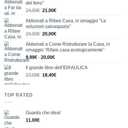
del ferro"
Il
Il
24,00
€
21,00
€
prezzo
prezzo
Abbonati a Rifare Casa, in omaggio "Le
originale
attuale
soluzioni salvaspazio"
era:
è:
Il
Il
24,00
€
20,00
€
24,00€.
21,00€.
prezzo
prezzo
Abbonati a Come Ristrutturare la Casa, in
originale
attuale
omaggio "Rifare casa ecologicamente"
era:
è:
Fascia
9,99
€
-
20,00
€
24,00€.
20,00€.
di
Il grande libro dell'IDRAULICA
prezzo:
Il
Il
23,00
€
18,40
€
da
prezzo
prezzo
9,99€
originale
attuale
a
era:
è:
20,00€
TOP RATED
23,00€.
18,40€.
Guarda che idea!
11,00
€