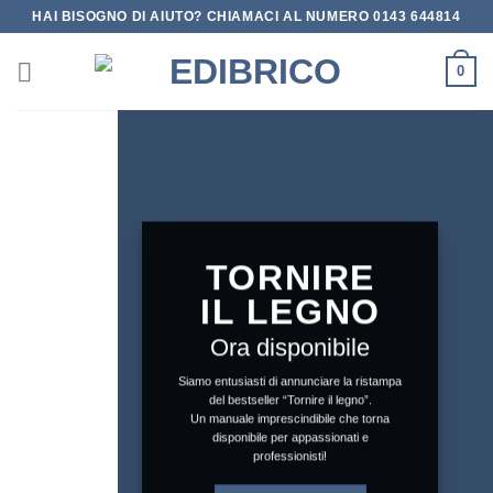
Salta
HAI BISOGNO DI AIUTO? CHIAMACI AL NUMERO 0143 644814
ai
contenuti
0
TORNIRE
IL LEGNO
Ora disponibile
Siamo entusiasti di annunciare la ristampa
del bestseller “Tornire il legno”.
Un manuale imprescindibile che torna
disponibile per appassionati e
professionisti!