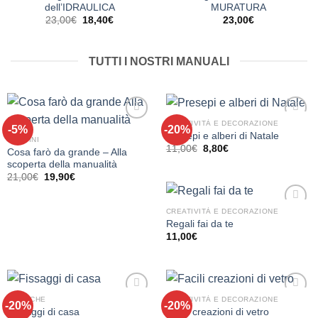
dei
dei
dell’IDRAULICA
MURATURA
desideri
desideri
Il
Il
23,00
€
18,40
€
23,00
€
prezzo
prezzo
originale
attuale
era:
è:
23,00€.
18,40€.
TUTTI I NOSTRI MANUALI
CREATIVITÀ E DECORAZIONE
-5%
-20%
Aggiungi
Aggiungi
Presepi e alberi di Natale
alla lista
alla lista
BAMBINI
Il
Il
11,00
€
8,80
€
dei
dei
Cosa farò da grande – Alla
prezzo
prezzo
desideri
desideri
scoperta della manualità
originale
attuale
era:
è:
Il
Il
21,00
€
19,90
€
11,00€.
8,80€.
prezzo
prezzo
originale
attuale
era:
è:
CREATIVITÀ E DECORAZIONE
21,00€.
19,90€.
Aggiungi
Regali fai da te
alla lista
11,00
€
dei
desideri
TECNICHE
CREATIVITÀ E DECORAZIONE
-20%
-20%
Aggiungi
Aggiungi
Fissaggi di casa
Facili creazioni di vetro
alla lista
alla lista