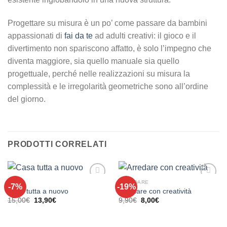
Progettare su misura è un po’ come passare da bambini
appassionati di
fai da te
ad adulti creativi: il gioco e il
divertimento non spariscono affatto, è solo l’impegno che
diventa maggiore, sia quello manuale sia quello
progettuale, perché nelle realizzazioni su misura la
complessità e le irregolarità geometriche sono all’ordine
del giorno.
PRODOTTI CORRELATI
CASA
ARREDARE
-7%
-19%
Aggiungi
Aggiungi
Casa tutta a nuovo
Arredare con creatività
alla lista
alla lista
Il
Il
Il
Il
15,00
€
13,90
€
9,90
€
8,00
€
dei
dei
prezzo
prezzo
prezzo
prezzo
desideri
desideri
originale
attuale
originale
attuale
era:
è:
era:
è:
15,00€.
13,90€.
9,90€.
8,00€.