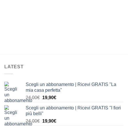
LATEST
Scegli un abbonamento | Ricevi GRATIS "La
mia casa perfetta"
Il
Il
24,00
€
19,90
€
prezzo
prezzo
Scegli un abbonamento | Ricevi GRATIS "I fiori
originale
attuale
più belli"
era:
è:
Il
Il
24,00
€
19,90
€
24,00€.
19,90€.
prezzo
prezzo