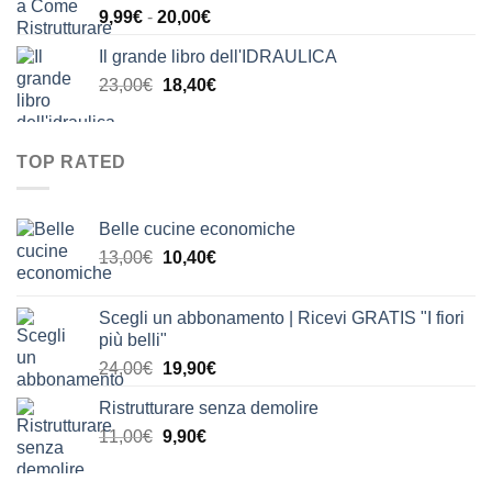
Fascia
9,99
€
-
20,00
€
24,00€.
20,00€.
di
Il grande libro dell'IDRAULICA
prezzo:
Il
Il
23,00
€
18,40
€
da
prezzo
prezzo
9,99€
originale
attuale
a
era:
è:
20,00€
TOP RATED
23,00€.
18,40€.
Belle cucine economiche
Il
Il
13,00
€
10,40
€
prezzo
prezzo
originale
attuale
Scegli un abbonamento | Ricevi GRATIS "I fiori
era:
è:
più belli"
13,00€.
10,40€.
Il
Il
24,00
€
19,90
€
prezzo
prezzo
Ristrutturare senza demolire
originale
attuale
Il
Il
11,00
€
era:
9,90
€
è:
prezzo
prezzo
24,00€.
19,90€.
originale
attuale