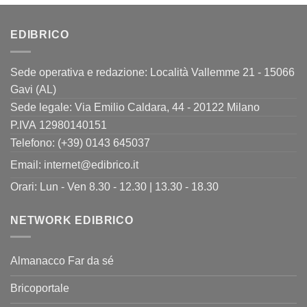
era:
è:
11,00€.
9,90€.
EDIBRICO
Sede operativa e redazione: Località Vallemme 21 - 15066
Gavi (AL)
Sede legale: Via Emilio Caldara, 44 - 20122 Milano
P.IVA 12980140151
Telefono: (+39) 0143 645037
Email:
internet@edibrico.it
Orari: Lun - Ven 8.30 - 12.30 | 13.30 - 18.30
NETWORK EDIBRICO
Almanacco Far da sé
Bricoportale