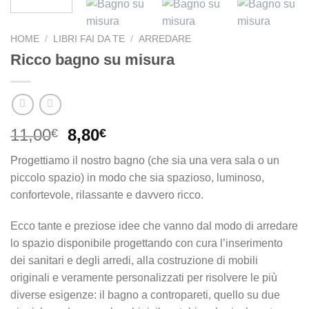
HOME
/
LIBRI FAI DA TE
/
ARREDARE
Ricco bagno su misura
Il
Il
11,00
8,80
€
€
prezzo
prezzo
Progettiamo il nostro bagno (che sia una vera sala o un
originale
attuale
piccolo spazio) in modo che sia spazioso, luminoso,
era:
è:
confortevole, rilassante e davvero ricco.
11,00€.
8,80€.
Ecco tante e preziose idee che vanno dal modo di arredare
lo spazio disponibile progettando con cura l’inserimento
dei sanitari e degli arredi, alla costruzione di mobili
originali e veramente personalizzati per risolvere le più
diverse esigenze: il bagno a contropareti, quello su due