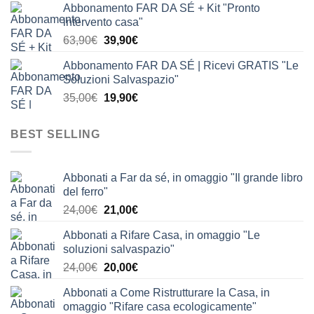
Abbonamento FAR DA SÉ + Kit "Pronto
originale
attuale
intervento casa"
era:
è:
Il
Il
63,90
€
39,90
€
24,00€.
19,90€.
prezzo
prezzo
Abbonamento FAR DA SÉ | Ricevi GRATIS "Le
originale
attuale
Soluzioni Salvaspazio"
era:
è:
Il
Il
35,00
€
19,90
€
63,90€.
39,90€.
prezzo
prezzo
originale
attuale
BEST SELLING
era:
è:
35,00€.
19,90€.
Abbonati a Far da sé, in omaggio "Il grande libro
del ferro"
Il
Il
24,00
€
21,00
€
prezzo
prezzo
Abbonati a Rifare Casa, in omaggio "Le
originale
attuale
soluzioni salvaspazio"
era:
è:
Il
Il
24,00
€
20,00
€
24,00€.
21,00€.
prezzo
prezzo
Abbonati a Come Ristrutturare la Casa, in
originale
attuale
omaggio "Rifare casa ecologicamente"
era:
è: