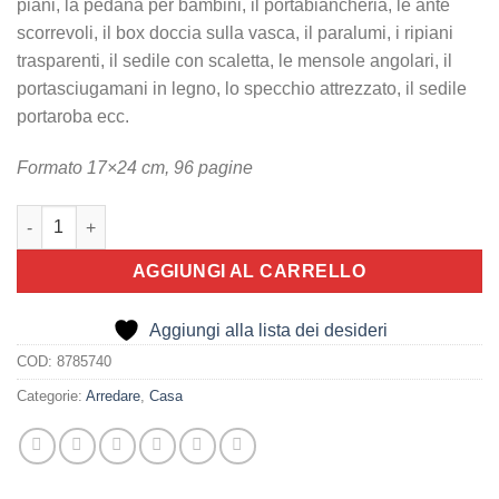
piani, la pedana per bambini, il portabiancheria, le ante
scorrevoli, il box doccia sulla vasca, il paralumi, i ripiani
trasparenti, il sedile con scaletta, le mensole angolari, il
portasciugamani in legno, lo specchio attrezzato, il sedile
portaroba ecc.
Formato 17×24 cm, 96 pagine
Ricco bagno su misura quantità
AGGIUNGI AL CARRELLO
Aggiungi alla lista dei desideri
COD:
8785740
Categorie:
Arredare
,
Casa