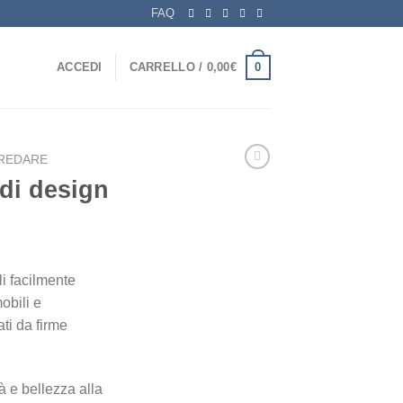
FAQ
0
ACCEDI
CARRELLO /
0,00
€
REDARE
edi design
o
i facilmente
e
mobili e
ti da firme
à e bellezza alla