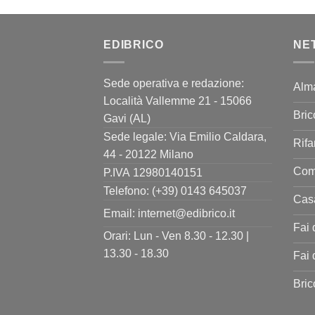
prezzo
prezzo
originale
attuale
era:
è:
EDIBRICO
35,00€.
19,90€.
NE
Sede operativa e redazione:
Alm
Località Vallemme 21 - 15066
Bric
Gavi (AL)
Sede legale: Via Emilio Caldara,
Rifa
44 - 20122 Milano
Come
P.IVA 12980140151
Telefono: (+39) 0143 645037
Casa
Email:
internet@edibrico.it
Fai 
Orari: Lun - Ven 8.30 - 12.30 |
13.30 - 18.30
Fai 
Bri