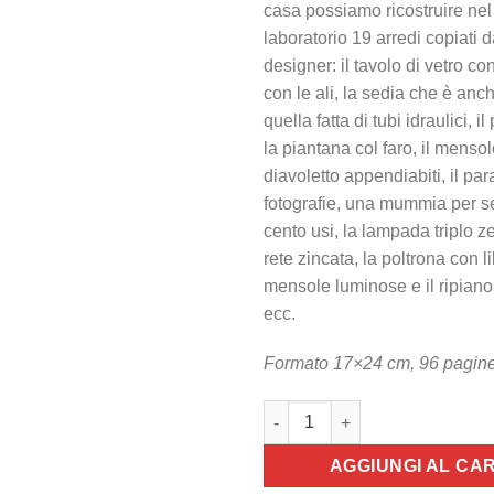
casa possiamo ricostruire nel
laboratorio 19 arredi copiati 
designer: i
l tavolo di vetro co
con le ali, la sedia che è anch
quella fatta di tubi idraulici, i
la piantana col faro, il mensol
diavoletto appendiabiti, il par
fotografie, una mummia per se
cento usi, la lampada triplo z
rete zincata, la poltrona con li
mensole luminose e il ripiano
ecc.
Formato 17×24 cm, 96 pagin
Far da sé - Arredi design quant
AGGIUNGI AL CA