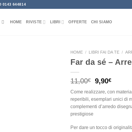
 0143 644814
HOME
RIVISTE
LIBRI
OFFERTE
CHI SIAMO
HOME
/
LIBRI FAI DA TE
/
AR
Far da sé – Arr
Aggiungi
alla lista
dei
Il
Il
11,00
9,90
€
€
desideri
prezzo
prezz
Come realizzare, con material
originale
attual
reperibili, esemplari unici di 
era:
è:
complementi d’arredo disegna
11,00€.
9,90€.
prestigiose
Per dare un tocco di originalit