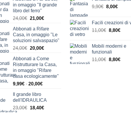
in omaggio "Il grande
Il
Il
9,90
€
8,00
€
libro del ferro"
prezzo
prezz
Il
Il
24,00
€
21,00
€
originale
attual
Facili creazioni di 
prezzo
prezzo
era:
è:
Abbonati a Rifare
Il
Il
originale
attuale
11,00
€
8,80
€
9,90€.
8,00€.
Casa, in omaggio "Le
prezzo
prez
era:
è:
soluzioni salvaspazio"
originale
attua
24,00€.
21,00€.
Mobili moderni e
Il
Il
24,00
€
20,00
€
era:
è:
funzionali
prezzo
prezzo
11,00€.
8,80€
Abbonati a Come
Il
Il
11,00
€
8,80
€
originale
attuale
Ristrutturare la Casa,
prezzo
prez
era:
è:
in omaggio "Rifare
originale
attua
24,00€.
20,00€.
casa ecologicamente"
era:
è:
Fascia
9,99
€
-
20,00
€
11,00€.
8,80€
di
Il grande libro
prezzo:
dell'IDRAULICA
da
Il
Il
23,00
€
18,40
€
9,99€
prezzo
prezzo
a
originale
attuale
20,00€
era:
è: