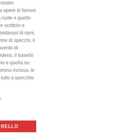
 nostro
da opere di famosi
n ruote e quello
e scrittoio e
l portavasi di rami,
one di specchi, il
avento di
dersi, il basello
ero e quella su
breria inclusa, le
 tutto a specchio
e
ità
RRELLO