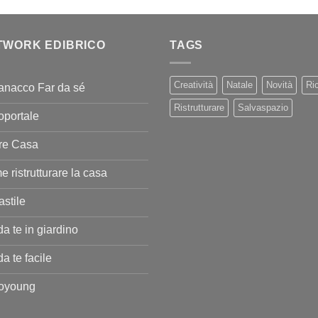
23,00€.
18,40€.
TWORK EDIBRICO
TAGS
Creatività
Natale
Novità
Ric
anacco Far da sé
Ristrutturare
Salvaspazio
oportale
re Casa
 ristrutturare la casa
stile
da te in giardino
da te facile
coyoung