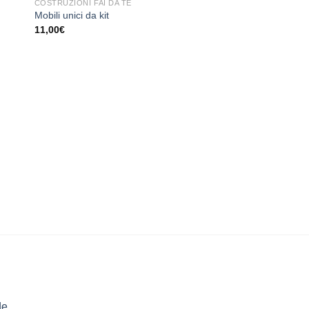
COSTRUZIONI FAI DA TE
ngi
Aggiungi
Mobili unici da kit
sta
alla lista
11,00
€
dei
eri
desideri
COSTRUZIONI FAI DA 
Mobili rustici
13,00
€
de