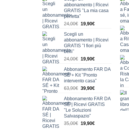
abbonamento | Ricevi
GRATIS "La mia casa
perfetta"
Il
Il
24,00
€
19,90
€
prezzo
prezzo
Scegli un
originale
attuale
abbonamento | Ricevi
era:
è:
GRATIS "I fiori più
24,00€.
19,90€.
belli"
Il
Il
24,00
€
19,90
€
prezzo
prezzo
Abbonamento FAR DA
originale
attuale
SÉ + Kit "Pronto
era:
è:
intervento casa"
24,00€.
19,90€.
Il
Il
63,90
€
39,90
€
prezzo
prezzo
Abbonamento FAR DA
originale
attuale
SÉ | Ricevi GRATIS
era:
è:
"Le Soluzioni
63,90€.
39,90€.
Salvaspazio"
Il
Il
35,00
€
19,90
€