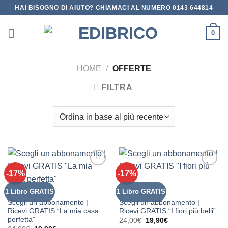
Salta
HAI BISOGNO DI AIUTO? CHIAMACI AL NUMERO 0143 644814
ai
contenuti
0
HOME
/
OFFERTE
FILTRA
-17%
-17%
Aggiungi
Aggiungi
alla lista
alla lista
dei
dei
1 Libro GRATIS
1 Libro GRATIS
OFFERTE
OFFERTE
desideri
desideri
Scegli un abbonamento |
Scegli un abbonamento |
Ricevi GRATIS “La mia casa
Ricevi GRATIS “I fiori più belli”
perfetta”
Il
Il
24,00
€
19,90
€
prezzo
prezzo