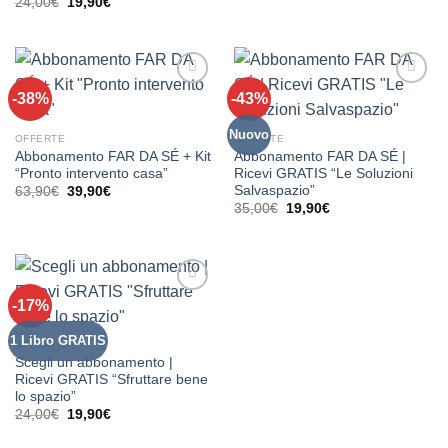
Il
Il
24,00
€
19,90
€
originale
attuale
prezzo
prezzo
era:
è:
originale
attuale
24,00€.
19,90€.
era:
è:
24,00€.
19,90€.
-38%
-43%
Aggiungi
Aggiungi
alla lista
alla lista
dei
dei
Nuovo
OFFERTE
OFFERTE
desideri
desideri
Abbonamento FAR DA SÉ + Kit
Abbonamento FAR DA SÉ |
“Pronto intervento casa”
Ricevi GRATIS “Le Soluzioni
Salvaspazio”
Il
Il
63,90
€
39,90
€
prezzo
prezzo
Il
Il
35,00
€
19,90
€
originale
attuale
prezzo
prezzo
era:
è:
originale
attuale
63,90€.
39,90€.
era:
è:
35,00€.
19,90€.
-17%
Aggiungi
alla lista
dei
1 Libro GRATIS
OFFERTE
desideri
Scegli un abbonamento |
Ricevi GRATIS “Sfruttare bene
lo spazio”
Il
Il
24,00
€
19,90
€
prezzo
prezzo
originale
attuale