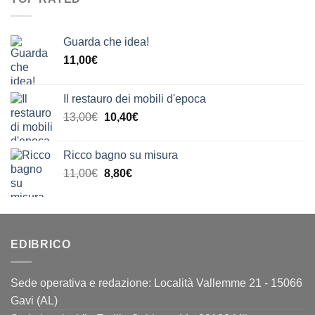
23,00€.
18,40€.
Guarda che idea!
11,00
€
Il restauro dei mobili d'epoca
Il
Il
13,00
€
10,40
€
prezzo
prezzo
originale
attuale
Ricco bagno su misura
era:
è:
Il
Il
11,00
€
8,80
€
13,00€.
10,40€.
prezzo
prezzo
originale
attuale
era:
è:
11,00€.
8,80€.
EDIBRICO
Sede operativa e redazione: Località Vallemme 21 - 15066
Gavi (AL)