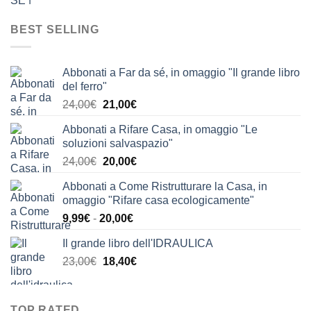
prezzo
prezzo
originale
attuale
BEST SELLING
era:
è:
35,00€.
19,90€.
Abbonati a Far da sé, in omaggio "Il grande libro
del ferro"
Il
Il
24,00
€
21,00
€
prezzo
prezzo
Abbonati a Rifare Casa, in omaggio "Le
originale
attuale
soluzioni salvaspazio"
era:
è:
Il
Il
24,00
€
20,00
€
24,00€.
21,00€.
prezzo
prezzo
Abbonati a Come Ristrutturare la Casa, in
originale
attuale
omaggio "Rifare casa ecologicamente"
era:
è:
Fascia
9,99
€
-
20,00
€
24,00€.
20,00€.
di
Il grande libro dell'IDRAULICA
prezzo:
Il
Il
23,00
€
18,40
€
da
prezzo
prezzo
9,99€
originale
attuale
a
era:
è:
20,00€
TOP RATED