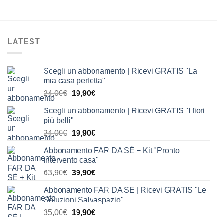
era:
è:
24,00€.
19,90€.
LATEST
Scegli un abbonamento | Ricevi GRATIS "La
mia casa perfetta"
Il
Il
24,00
€
19,90
€
prezzo
prezzo
Scegli un abbonamento | Ricevi GRATIS "I fiori
originale
attuale
più belli"
era:
è:
Il
Il
24,00
€
19,90
€
24,00€.
19,90€.
prezzo
prezzo
Abbonamento FAR DA SÉ + Kit "Pronto
originale
attuale
intervento casa"
era:
è:
Il
Il
63,90
€
39,90
€
24,00€.
19,90€.
prezzo
prezzo
Abbonamento FAR DA SÉ | Ricevi GRATIS "Le
originale
attuale
Soluzioni Salvaspazio"
era:
è:
Il
Il
35,00
€
19,90
€
63,90€.
39,90€.