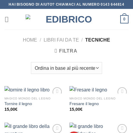
Salta
HAI BISOGNO DI AIUTO? CHIAMACI AL NUMERO 0143 644814
ai
contenuti
0
HOME
/
LIBRI FAI DA TE
/
TECNICHE
FILTRA
MAGICO MONDO DEL LEGNO
MAGICO MONDO DEL LEGNO
Aggiungi
Aggiungi
Tornire il legno
Fresare il legno
alla lista
alla lista
15,00
€
15,00
€
dei
dei
desideri
desideri