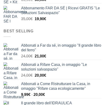
prezzo
prezzo
Abbonamento FAR DA SÉ | Ricevi GRATIS "Le
originale
attuale
Soluzioni Salvaspazio"
era:
è:
Il
Il
35,00
€
19,90
€
63,90€.
39,90€.
prezzo
prezzo
originale
attuale
BEST SELLING
era:
è:
35,00€.
19,90€.
Abbonati a Far da sé, in omaggio "Il grande libro
del ferro"
Il
Il
24,00
€
21,00
€
prezzo
prezzo
Abbonati a Rifare Casa, in omaggio "Le
originale
attuale
soluzioni salvaspazio"
era:
è:
Il
Il
24,00
€
20,00
€
24,00€.
21,00€.
prezzo
prezzo
Abbonati a Come Ristrutturare la Casa, in
originale
attuale
omaggio "Rifare casa ecologicamente"
era:
è:
Fascia
9,99
€
-
20,00
€
24,00€.
20,00€.
di
Il grande libro dell'IDRAULICA
prezzo: