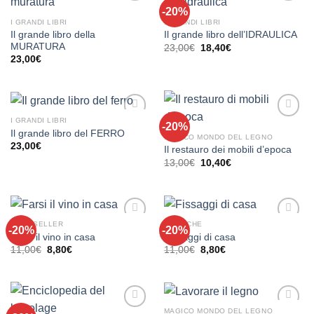
-20%
Aggiungi
Aggiungi
alla lista
alla lista
I GRANDI LIBRI
I GRANDI LIBRI
dei
dei
Il grande libro della
Il grande libro dell’IDRAULICA
desideri
desideri
MURATURA
Il
Il
23,00
€
18,40
€
prezzo
prezzo
23,00
€
originale
attuale
era:
è:
23,00€.
18,40€.
I GRANDI LIBRI
-20%
Aggiungi
Aggiungi
Il grande libro del FERRO
alla lista
alla lista
MAGICO MONDO DEL LEGNO
23,00
€
dei
dei
Il restauro dei mobili d’epoca
desideri
desideri
Il
Il
13,00
€
10,40
€
prezzo
prezzo
originale
attuale
era:
è:
13,00€.
10,40€.
BEST SELLER
TECNICHE
-20%
-20%
Aggiungi
Aggiungi
Farsi il vino in casa
Fissaggi di casa
alla lista
alla lista
Il
Il
Il
Il
11,00
€
8,80
€
11,00
€
8,80
€
dei
dei
prezzo
prezzo
prezzo
prezzo
desideri
desideri
originale
attuale
originale
attuale
era:
è:
era:
è:
11,00€.
8,80€.
11,00€.
8,80€.
MAGICO MONDO DEL LEGNO