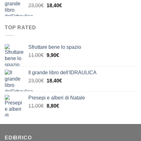
Il
Il
23,00
€
18,40
€
da
prezzo
prezzo
9,99€
originale
attuale
a
era:
è:
20,00€
TOP RATED
23,00€.
18,40€.
Sfruttare bene lo spazio
Il
Il
11,00
€
9,90
€
prezzo
prezzo
originale
attuale
Il grande libro dell'IDRAULICA
era:
è:
Il
Il
23,00
€
18,40
€
11,00€.
9,90€.
prezzo
prezzo
originale
attuale
Presepi e alberi di Natale
era:
è:
Il
Il
11,00
€
8,80
€
23,00€.
18,40€.
prezzo
prezzo
originale
attuale
era:
è:
11,00€.
8,80€.
EDIBRICO