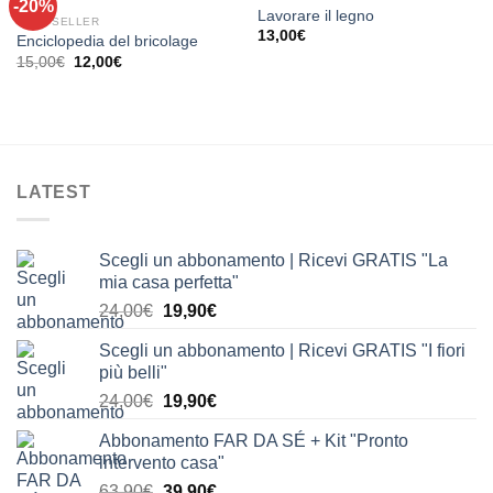
-20%
Aggiungi
Aggiungi
Lavorare il legno
alla lista
alla lista
BEST SELLER
13,00
€
dei
dei
Enciclopedia del bricolage
desideri
desideri
Il
Il
15,00
€
12,00
€
prezzo
prezzo
originale
attuale
era:
è:
15,00€.
12,00€.
LATEST
Scegli un abbonamento | Ricevi GRATIS "La
mia casa perfetta"
Il
Il
24,00
€
19,90
€
prezzo
prezzo
Scegli un abbonamento | Ricevi GRATIS "I fiori
originale
attuale
più belli"
era:
è:
Il
Il
24,00
€
19,90
€
24,00€.
19,90€.
prezzo
prezzo
Abbonamento FAR DA SÉ + Kit "Pronto
originale
attuale
intervento casa"
era:
è:
Il
Il
63,90
€
39,90
€
24,00€.
19,90€.