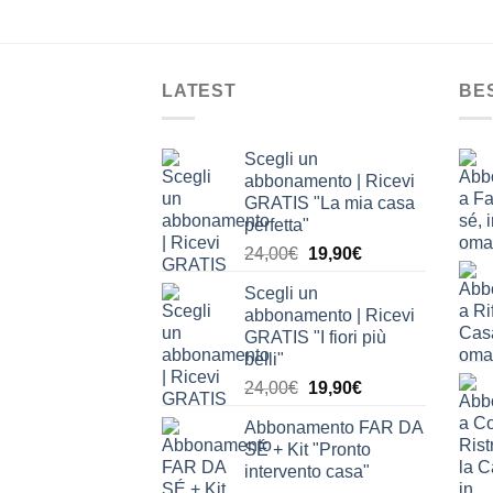
LATEST
BE
Scegli un
abbonamento | Ricevi
GRATIS "La mia casa
perfetta"
Il
Il
24,00
€
19,90
€
prezzo
prezzo
Scegli un
originale
attuale
abbonamento | Ricevi
era:
è:
GRATIS "I fiori più
24,00€.
19,90€.
belli"
Il
Il
24,00
€
19,90
€
prezzo
prezzo
Abbonamento FAR DA
originale
attuale
SÉ + Kit "Pronto
era:
è:
intervento casa"
24,00€.
19,90€.