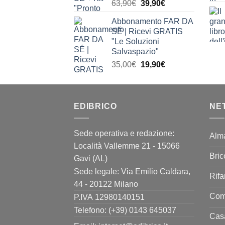
Il
Il
63,90
€
39,90
€
prezzo
prezzo
Abbonamento FAR DA
originale
attuale
SÉ | Ricevi GRATIS
era:
è:
"Le Soluzioni
63,90€.
39,90€.
Salvaspazio"
Il
Il
35,00
€
19,90
€
prezzo
prezzo
originale
attuale
era:
è:
EDIBRICO
35,00€.
19,90€.
NE
Sede operativa e redazione:
Alm
Località Vallemme 21 - 15066
Bric
Gavi (AL)
Sede legale: Via Emilio Caldara,
Rifa
44 - 20122 Milano
Come
P.IVA 12980140151
Telefono: (+39) 0143 645037
Casa