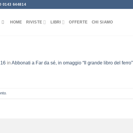
 0143 644814
HOME
RIVISTE
LIBRI
OFFERTE
CHI SIAMO
616
in
Abbonati a Far da sé, in omaggio “Il grande libro del ferro”
ento
.