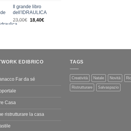
di
Il grande libro
prezzo:
dell'IDRAULICA
da
Il
Il
23,00
€
18,40
€
9,99€
prezzo
prezzo
a
originale
attuale
20,00€
era:
è:
23,00€.
18,40€.
TWORK EDIBRICO
TAGS
Creatività
Natale
Novità
Ric
anacco Far da sé
Ristrutturare
Salvaspazio
oportale
re Casa
 ristrutturare la casa
stile