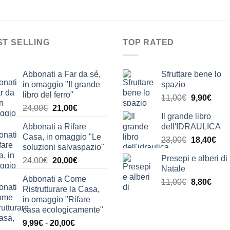
ST SELLING
TOP RATED
Abbonati a Far da sé,
Sfruttare bene lo
in omaggio "Il grande
spazio
libro del ferro"
Il
Il
11,00
€
9,90
€
Il
Il
24,00
€
21,00
€
prezzo
prez
Il grande libro
prezzo
prezzo
originale
attua
Abbonati a Rifare
dell'IDRAULICA
originale
attuale
era:
è:
Casa, in omaggio "Le
Il
Il
era:
è:
23,00
€
18,40
€
11,00€.
9,90€
soluzioni salvaspazio"
prezzo
pre
24,00€.
21,00€.
Presepi e alberi di
Il
Il
24,00
€
20,00
€
originale
attu
Natale
prezzo
prezzo
era:
è:
Abbonati a Come
originale
attuale
Il
Il
11,00
€
8,80
€
23,00€.
18,
Ristrutturare la Casa,
era:
è:
prezzo
prez
in omaggio "Rifare
24,00€.
20,00€.
originale
attua
casa ecologicamente"
era:
è:
Fascia
9,99
€
-
20,00
€
11,00€.
8,80€