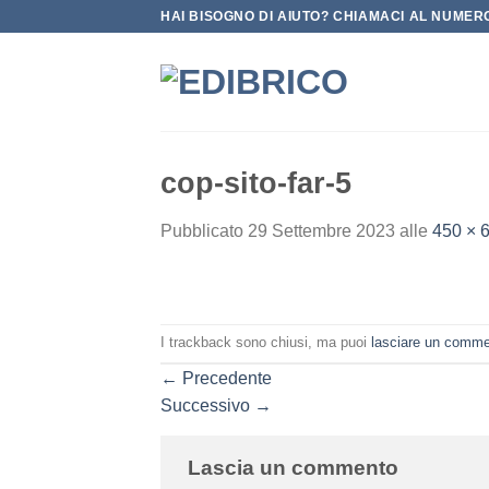
Salta
HAI BISOGNO DI AIUTO? CHIAMACI AL NUMERO
ai
contenuti
cop-sito-far-5
Pubblicato
29 Settembre 2023
alle
450 × 
I trackback sono chiusi, ma puoi
lasciare un comm
←
Precedente
Successivo
→
Lascia un commento