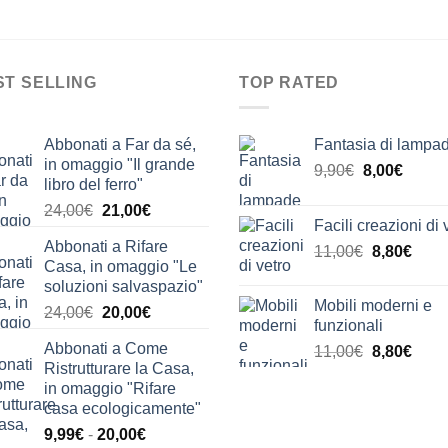
ST SELLING
TOP RATED
Abbonati a Far da sé,
Fantasia di lampa
in omaggio "Il grande
Il
Il
9,90
€
8,00
€
libro del ferro"
prezzo
prezz
Il
Il
24,00
€
21,00
€
originale
attual
Facili creazioni di 
prezzo
prezzo
era:
è:
Abbonati a Rifare
Il
Il
originale
attuale
11,00
€
8,80
€
9,90€.
8,00€.
Casa, in omaggio "Le
prezzo
prez
era:
è:
soluzioni salvaspazio"
originale
attua
24,00€.
21,00€.
Mobili moderni e
Il
Il
24,00
€
20,00
€
era:
è:
funzionali
prezzo
prezzo
11,00€.
8,80€
Abbonati a Come
Il
Il
11,00
€
8,80
€
originale
attuale
Ristrutturare la Casa,
prezzo
prez
era:
è:
in omaggio "Rifare
originale
attua
24,00€.
20,00€.
casa ecologicamente"
era:
è:
Fascia
9,99
€
-
20,00
€
11,00€.
8,80€