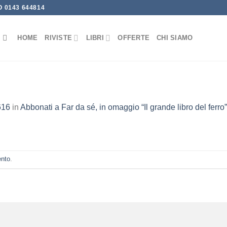
 0143 644814
HOME
RIVISTE
LIBRI
OFFERTE
CHI SIAMO
616
in
Abbonati a Far da sé, in omaggio “Il grande libro del ferro”
ento
.