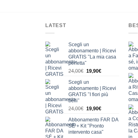
LATEST
BE
Scegli un
abbonamento | Ricevi
GRATIS "La mia casa
perfetta"
Il
Il
24,00
€
19,90
€
prezzo
prezzo
Scegli un
originale
attuale
abbonamento | Ricevi
era:
è:
GRATIS "I fiori più
24,00€.
19,90€.
belli"
Il
Il
24,00
€
19,90
€
prezzo
prezzo
Abbonamento FAR DA
originale
attuale
SÉ + Kit "Pronto
era:
è:
intervento casa"
24,00€.
19,90€.