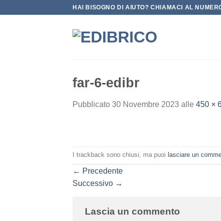
Salta
HAI BISOGNO DI AIUTO? CHIAMACI AL NUMERO
ai
contenuti
far-6-edibr
Pubblicato
30 Novembre 2023
alle
450 × 
I trackback sono chiusi, ma puoi
lasciare un comm
←
Precedente
Successivo
→
Lascia un commento