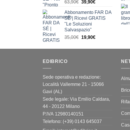
Il
Il
63,90
€
39,90
€
prezzo
prezzo
Abbonamento FAR DA
originale
attuale
SÉ | Ricevi GRATIS
era:
è:
"Le Soluzioni
63,90€.
39,90€.
Salvaspazio"
Il
Il
35,00
€
19,90
€
prezzo
prezzo
originale
attuale
era:
è:
EDIBRICO
35,00€.
19,90€.
NE
Sede operativa e redazione:
Alm
Località Vallemme 21 - 15066
Bric
Gavi (AL)
Sede legale: Via Emilio Caldara,
Rifa
44 - 20122 Milano
Come
P.IVA 12980140151
Telefono: (+39) 0143 645037
Casa