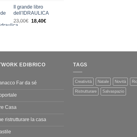
di
Il grande libro
prezzo:
dell'IDRAULICA
da
Il
Il
23,00
€
18,40
€
9,99€
prezzo
prezzo
a
originale
attuale
20,00€
era:
è:
23,00€.
18,40€.
TWORK EDIBRICO
TAGS
Creatività
Natale
Novità
Ric
anacco Far da sé
Ristrutturare
Salvaspazio
oportale
re Casa
 ristrutturare la casa
stile