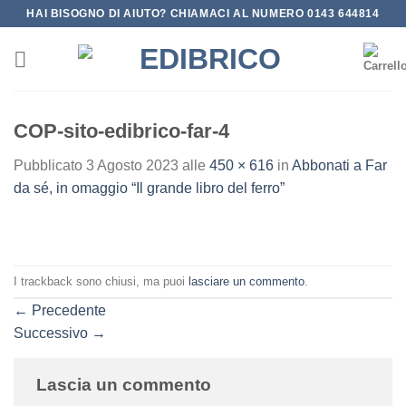
Salta
HAI BISOGNO DI AIUTO? CHIAMACI AL NUMERO 0143 644814
ai
contenuti
COP-sito-edibrico-far-4
Pubblicato
3 Agosto 2023
alle
450 × 616
in
Abbonati a Far
da sé, in omaggio “Il grande libro del ferro”
I trackback sono chiusi, ma puoi
lasciare un commento
.
←
Precedente
Successivo
→
Lascia un commento