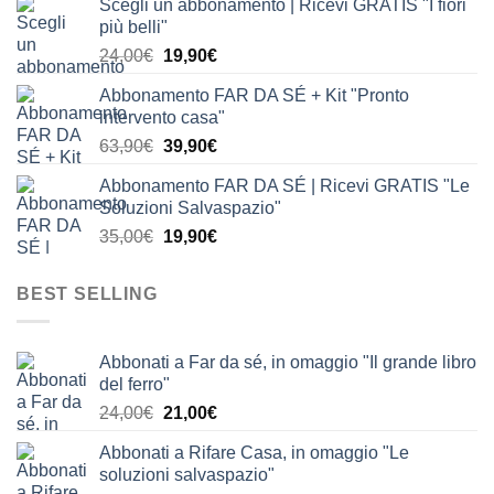
Scegli un abbonamento | Ricevi GRATIS "I fiori
originale
attuale
più belli"
era:
è:
Il
Il
24,00
€
19,90
€
24,00€.
19,90€.
prezzo
prezzo
Abbonamento FAR DA SÉ + Kit "Pronto
originale
attuale
intervento casa"
era:
è:
Il
Il
63,90
€
39,90
€
24,00€.
19,90€.
prezzo
prezzo
Abbonamento FAR DA SÉ | Ricevi GRATIS "Le
originale
attuale
Soluzioni Salvaspazio"
era:
è:
Il
Il
35,00
€
19,90
€
63,90€.
39,90€.
prezzo
prezzo
originale
attuale
BEST SELLING
era:
è:
35,00€.
19,90€.
Abbonati a Far da sé, in omaggio "Il grande libro
del ferro"
Il
Il
24,00
€
21,00
€
prezzo
prezzo
Abbonati a Rifare Casa, in omaggio "Le
originale
attuale
soluzioni salvaspazio"
era:
è: