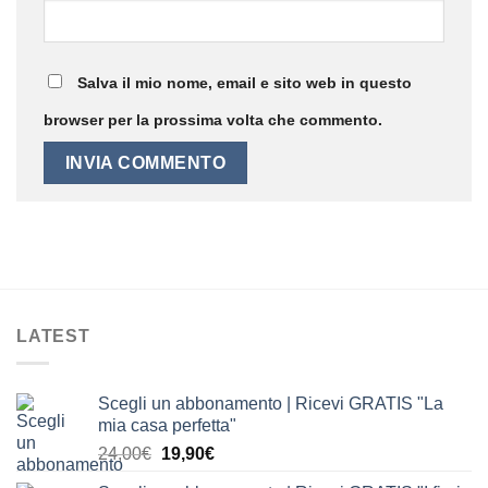
Salva il mio nome, email e sito web in questo
browser per la prossima volta che commento.
LATEST
Scegli un abbonamento | Ricevi GRATIS "La
mia casa perfetta"
Il
Il
24,00
€
19,90
€
prezzo
prezzo