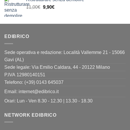
originale
attuale
Il
Il
11,00
€
era:
9,90
€
è:
prezzo
prezzo
24,00€.
19,90€.
originale
attuale
era:
è:
11,00€.
9,90€.
EDIBRICO
Sede operativa e redazione: Località Vallemme 21 - 15066
Gavi (AL)
Sede legale: Via Emilio Caldara, 44 - 20122 Milano
P.IVA 12980140151
Telefono: (+39) 0143 645037
Email:
internet@edibrico.it
Orari: Lun - Ven 8.30 - 12.30 | 13.30 - 18.30
NETWORK EDIBRICO