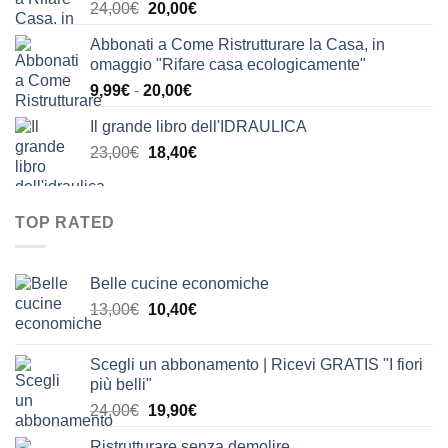
Il
Il
24,00
€
20,00
€
24,00€.
21,00€.
prezzo
prezzo
Abbonati a Come Ristrutturare la Casa, in
originale
attuale
omaggio "Rifare casa ecologicamente"
era:
è:
Fascia
9,99
€
-
20,00
€
24,00€.
20,00€.
di
Il grande libro dell'IDRAULICA
prezzo:
Il
Il
23,00
€
18,40
€
da
prezzo
prezzo
9,99€
originale
attuale
a
era:
è:
20,00€
TOP RATED
23,00€.
18,40€.
Belle cucine economiche
Il
Il
13,00
€
10,40
€
prezzo
prezzo
originale
attuale
Scegli un abbonamento | Ricevi GRATIS "I fiori
era:
è:
più belli"
13,00€.
10,40€.
Il
Il
24,00
€
19,90
€
prezzo
prezzo
Ristrutturare senza demolire