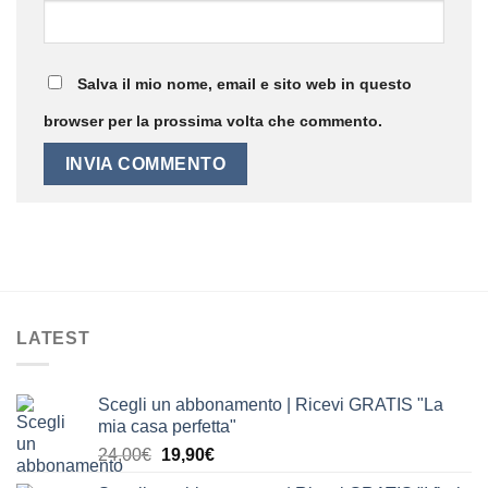
Salva il mio nome, email e sito web in questo
browser per la prossima volta che commento.
LATEST
Scegli un abbonamento | Ricevi GRATIS "La
mia casa perfetta"
Il
Il
24,00
€
19,90
€
prezzo
prezzo