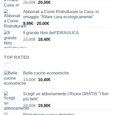
Il
Il
24,00
€
20,00
€
24,00€.
21,00€.
prezzo
prezzo
Abbonati a Come Ristrutturare la Casa, in
originale
attuale
omaggio "Rifare casa ecologicamente"
era:
è:
Fascia
9,99
€
-
20,00
€
24,00€.
20,00€.
di
Il grande libro dell'IDRAULICA
prezzo:
Il
Il
23,00
€
18,40
€
da
prezzo
prezzo
9,99€
originale
attuale
a
era:
è:
20,00€
TOP RATED
23,00€.
18,40€.
Belle cucine economiche
Il
Il
13,00
€
10,40
€
prezzo
prezzo
originale
attuale
Scegli un abbonamento | Ricevi GRATIS "I fiori
era:
è:
più belli"
13,00€.
10,40€.
Il
Il
24,00
€
19,90
€
prezzo
prezzo
Ristrutturare senza demolire