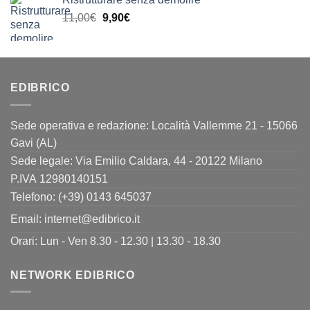
originale
attuale
Il
Il
11,00
€
era:
9,90
€
è:
prezzo
prezzo
24,00€.
19,90€.
originale
attuale
era:
è:
11,00€.
9,90€.
EDIBRICO
Sede operativa e redazione: Località Vallemme 21 - 15066
Gavi (AL)
Sede legale: Via Emilio Caldara, 44 - 20122 Milano
P.IVA 12980140151
Telefono: (+39) 0143 645037
Email:
internet@edibrico.it
Orari: Lun - Ven 8.30 - 12.30 | 13.30 - 18.30
NETWORK EDIBRICO