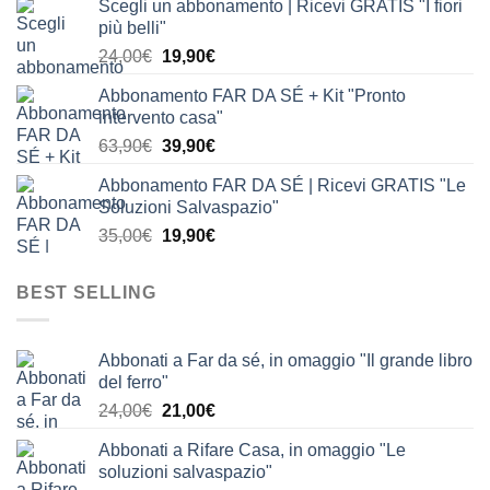
Scegli un abbonamento | Ricevi GRATIS "I fiori
originale
attuale
più belli"
era:
è:
Il
Il
24,00
€
19,90
€
24,00€.
19,90€.
prezzo
prezzo
Abbonamento FAR DA SÉ + Kit "Pronto
originale
attuale
intervento casa"
era:
è:
Il
Il
63,90
€
39,90
€
24,00€.
19,90€.
prezzo
prezzo
Abbonamento FAR DA SÉ | Ricevi GRATIS "Le
originale
attuale
Soluzioni Salvaspazio"
era:
è:
Il
Il
35,00
€
19,90
€
63,90€.
39,90€.
prezzo
prezzo
originale
attuale
BEST SELLING
era:
è:
35,00€.
19,90€.
Abbonati a Far da sé, in omaggio "Il grande libro
del ferro"
Il
Il
24,00
€
21,00
€
prezzo
prezzo
Abbonati a Rifare Casa, in omaggio "Le
originale
attuale
soluzioni salvaspazio"
era:
è: