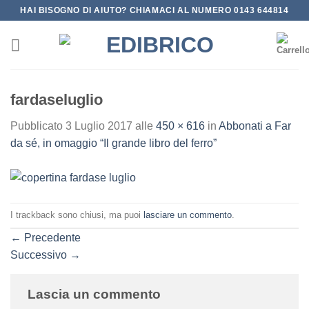
Salta
HAI BISOGNO DI AIUTO? CHIAMACI AL NUMERO 0143 644814
ai
contenuti
fardaseluglio
Pubblicato
3 Luglio 2017
alle
450 × 616
in
Abbonati a Far
da sé, in omaggio “Il grande libro del ferro”
I trackback sono chiusi, ma puoi
lasciare un commento
.
←
Precedente
Successivo
→
Lascia un commento