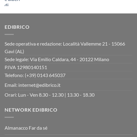
prezzo
prezzo
originale
attuale
era:
è:
11,00€.
8,80€.
EDIBRICO
Sede operativa e redazione: Località Vallemme 21 - 15066
Gavi (AL)
Sede legale: Via Emilio Caldara, 44 - 20122 Milano
P.IVA 12980140151
Telefono: (+39) 0143 645037
Email:
internet@edibrico.it
Orari: Lun - Ven 8.30 - 12.30 | 13.30 - 18.30
NETWORK EDIBRICO
Almanacco Far da sé