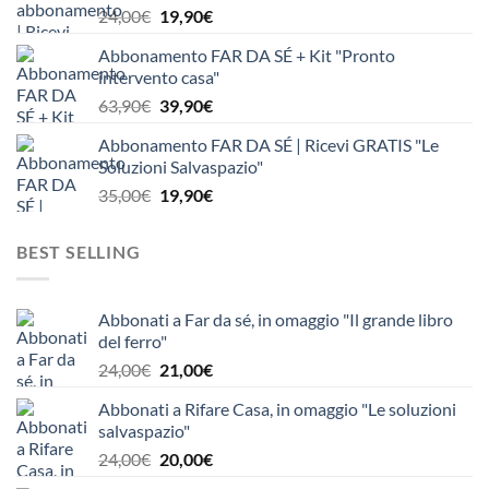
Il
Il
24,00
€
19,90
€
24,00€.
19,90€.
prezzo
prezzo
Abbonamento FAR DA SÉ + Kit "Pronto
originale
attuale
intervento casa"
era:
è:
Il
Il
63,90
€
39,90
€
24,00€.
19,90€.
prezzo
prezzo
Abbonamento FAR DA SÉ | Ricevi GRATIS "Le
originale
attuale
Soluzioni Salvaspazio"
era:
è:
Il
Il
35,00
€
19,90
€
63,90€.
39,90€.
prezzo
prezzo
originale
attuale
BEST SELLING
era:
è:
35,00€.
19,90€.
Abbonati a Far da sé, in omaggio "Il grande libro
del ferro"
Il
Il
24,00
€
21,00
€
prezzo
prezzo
Abbonati a Rifare Casa, in omaggio "Le soluzioni
originale
attuale
salvaspazio"
era:
è:
Il
Il
24,00
€
20,00
€
24,00€.
21,00€.
prezzo
prezzo