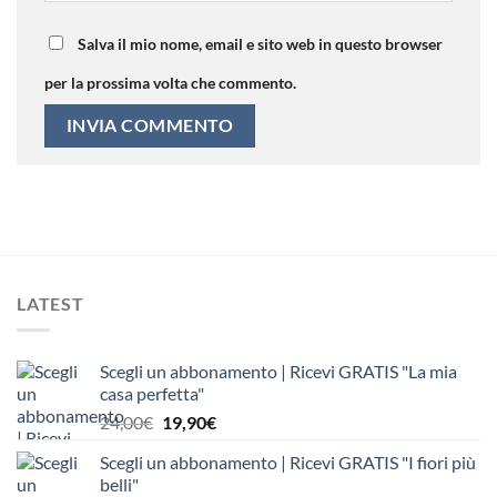
Salva il mio nome, email e sito web in questo browser
per la prossima volta che commento.
LATEST
Scegli un abbonamento | Ricevi GRATIS "La mia
casa perfetta"
Il
Il
24,00
€
19,90
€
prezzo
prezzo
Scegli un abbonamento | Ricevi GRATIS "I fiori più
originale
attuale
belli"
era:
è: