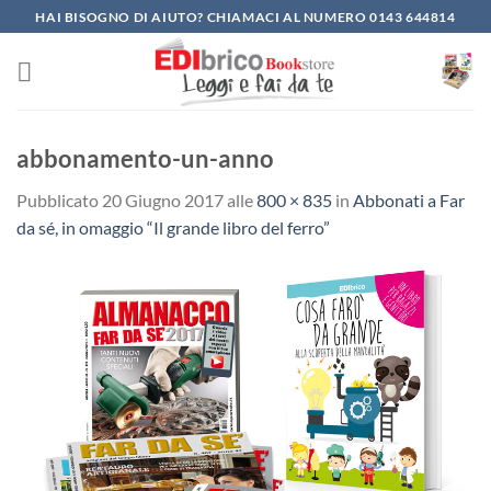
Salta
HAI BISOGNO DI AIUTO? CHIAMACI AL NUMERO 0143 644814
ai
contenuti
abbonamento-un-anno
Pubblicato
20 Giugno 2017
alle
800 × 835
in
Abbonati a Far
da sé, in omaggio “Il grande libro del ferro”