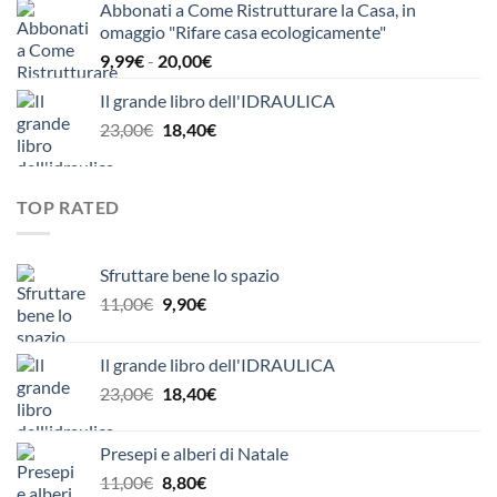
Abbonati a Come Ristrutturare la Casa, in
originale
attuale
omaggio "Rifare casa ecologicamente"
era:
è:
Fascia
9,99
€
-
20,00
€
24,00€.
20,00€.
di
Il grande libro dell'IDRAULICA
prezzo:
Il
Il
23,00
€
18,40
€
da
prezzo
prezzo
9,99€
originale
attuale
a
era:
è:
20,00€
TOP RATED
23,00€.
18,40€.
Sfruttare bene lo spazio
Il
Il
11,00
€
9,90
€
prezzo
prezzo
originale
attuale
Il grande libro dell'IDRAULICA
era:
è:
Il
Il
23,00
€
18,40
€
11,00€.
9,90€.
prezzo
prezzo
originale
attuale
Presepi e alberi di Natale
era:
è:
Il
Il
11,00
€
8,80
€
23,00€.
18,40€.