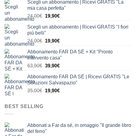
Scegli un abbonamento | Ricevi GRATIS "La
mia casa perfetta"
Il
Il
24,00
€
19,90
€
prezzo
prezzo
Scegli un abbonamento | Ricevi GRATIS "I fiori
originale
attuale
più belli"
era:
è:
Il
Il
24,00
€
19,90
€
24,00€.
19,90€.
prezzo
prezzo
Abbonamento FAR DA SÉ + Kit "Pronto
originale
attuale
intervento casa"
era:
è:
Il
Il
63,90
€
39,90
€
24,00€.
19,90€.
prezzo
prezzo
Abbonamento FAR DA SÉ | Ricevi GRATIS "Le
originale
attuale
Soluzioni Salvaspazio"
era:
è:
Il
Il
35,00
€
19,90
€
63,90€.
39,90€.
prezzo
prezzo
originale
attuale
BEST SELLING
era:
è:
35,00€.
19,90€.
Abbonati a Far da sé, in omaggio "Il grande libro
del ferro"