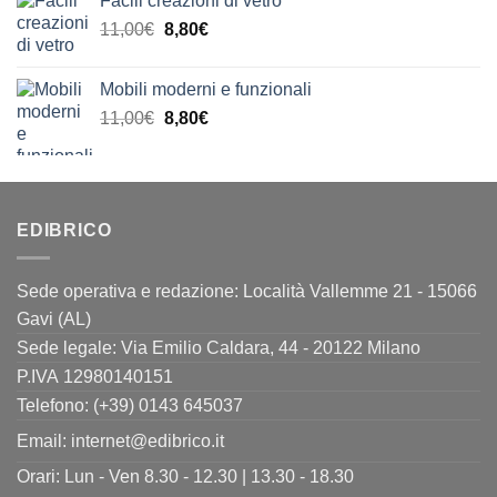
Facili creazioni di vetro
era:
è:
Il
Il
11,00
€
8,80
€
9,90€.
8,00€.
prezzo
prezzo
originale
attuale
Mobili moderni e funzionali
era:
è:
Il
Il
11,00
€
8,80
€
11,00€.
8,80€.
prezzo
prezzo
originale
attuale
era:
è:
11,00€.
8,80€.
EDIBRICO
Sede operativa e redazione: Località Vallemme 21 - 15066
Gavi (AL)
Sede legale: Via Emilio Caldara, 44 - 20122 Milano
P.IVA 12980140151
Telefono: (+39) 0143 645037
Email:
internet@edibrico.it
Orari: Lun - Ven 8.30 - 12.30 | 13.30 - 18.30