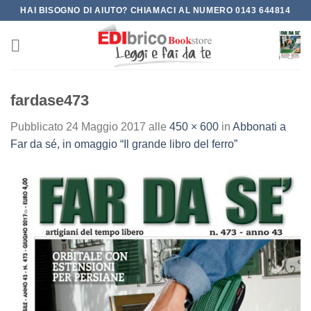
Salta
HAI BISOGNO DI AIUTO? CHIAMACI AL NUMERO 0143 644814
ai
contenuti
fardase473
Pubblicato
24 Maggio 2017
alle
450 × 600
in
Abbonati a
Far da sé, in omaggio “Il grande libro del ferro”