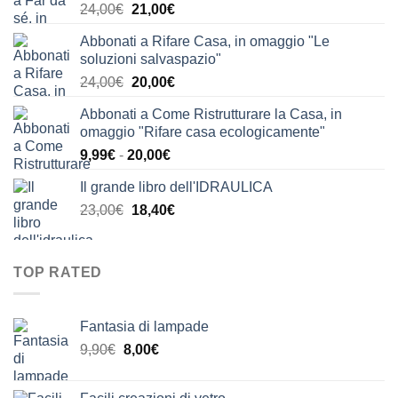
Il
Il
24,00
€
21,00
€
prezzo
prezzo
Abbonati a Rifare Casa, in omaggio "Le
originale
attuale
soluzioni salvaspazio"
era:
è:
Il
Il
24,00
€
20,00
€
24,00€.
21,00€.
prezzo
prezzo
Abbonati a Come Ristrutturare la Casa, in
originale
attuale
omaggio "Rifare casa ecologicamente"
era:
è:
Fascia
9,99
€
-
20,00
€
24,00€.
20,00€.
di
Il grande libro dell'IDRAULICA
prezzo:
Il
Il
23,00
€
18,40
€
da
prezzo
prezzo
9,99€
originale
attuale
a
era:
è:
20,00€
TOP RATED
23,00€.
18,40€.
Fantasia di lampade
Il
Il
9,90
€
8,00
€
prezzo
prezzo
originale
attuale