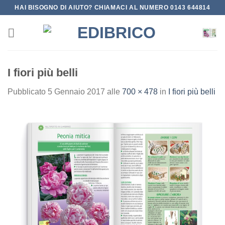
Salta
HAI BISOGNO DI AIUTO? CHIAMACI AL NUMERO 0143 644814
ai
contenuti
I fiori più belli
Pubblicato
5 Gennaio 2017
alle
700 × 478
in
I fiori più belli