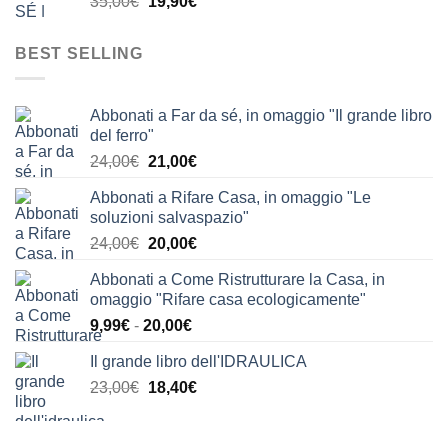
Il
Il
35,00
€
19,90
€
63,90€.
39,90€.
prezzo
prezzo
originale
attuale
BEST SELLING
era:
è:
35,00€.
19,90€.
Abbonati a Far da sé, in omaggio "Il grande libro
del ferro"
Il
Il
24,00
€
21,00
€
prezzo
prezzo
Abbonati a Rifare Casa, in omaggio "Le
originale
attuale
soluzioni salvaspazio"
era:
è:
Il
Il
24,00
€
20,00
€
24,00€.
21,00€.
prezzo
prezzo
Abbonati a Come Ristrutturare la Casa, in
originale
attuale
omaggio "Rifare casa ecologicamente"
era:
è:
Fascia
9,99
€
-
20,00
€
24,00€.
20,00€.
di
Il grande libro dell'IDRAULICA
prezzo:
Il
Il
23,00
€
18,40
€
da
prezzo
prezzo
9,99€
originale
attuale
a