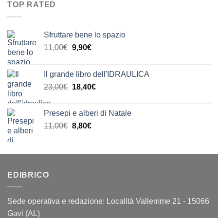
era:
è:
20,00€
TOP RATED
23,00€.
18,40€.
Sfruttare bene lo spazio
Il
Il
11,00
€
9,90
€
prezzo
prezzo
originale
attuale
Il grande libro dell'IDRAULICA
era:
è:
Il
Il
23,00
€
18,40
€
11,00€.
9,90€.
prezzo
prezzo
originale
attuale
Presepi e alberi di Natale
era:
è:
Il
Il
11,00
€
8,80
€
23,00€.
18,40€.
prezzo
prezzo
originale
attuale
era:
è:
11,00€.
8,80€.
EDIBRICO
Sede operativa e redazione: Località Vallemme 21 - 15066
Gavi (AL)