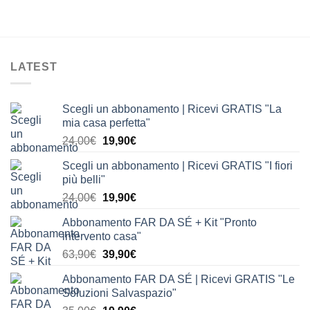
LATEST
Scegli un abbonamento | Ricevi GRATIS "La
mia casa perfetta"
Il
Il
24,00
€
19,90
€
prezzo
prezzo
Scegli un abbonamento | Ricevi GRATIS "I fiori
originale
attuale
più belli"
era:
è:
Il
Il
24,00
€
19,90
€
24,00€.
19,90€.
prezzo
prezzo
Abbonamento FAR DA SÉ + Kit "Pronto
originale
attuale
intervento casa"
era:
è:
Il
Il
63,90
€
39,90
€
24,00€.
19,90€.
prezzo
prezzo
Abbonamento FAR DA SÉ | Ricevi GRATIS "Le
originale
attuale
Soluzioni Salvaspazio"
era:
è: