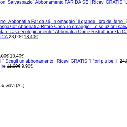
Abbonamento FAR DA SÉ | Ricevi GRATIS "Le
Abbonati a Far da sé, in omaggio "Il grande libro del ferro"
Abbonati a Rifare Casa, in omaggio "Le soluzioni sal
Abbonati a Come Ristrutturare la C
Il
Il
LICA
23,00
€
18,40
€
prezzo
prezzo
originale
attuale
era:
è:
Il
Il
,00
€
10,40
€
23,00€.
18,40€.
prezzo
prezzo
Scegli un abbonamento | Ricevi GRATIS "I fiori più belli"
24,
originale
Il
attuale
Il
ire
11,00
€
9,90
€
era:
prezzo
è:
prezzo
13,00€.
originale
10,40€.
attuale
era:
è:
66 Gavi (AL)
11,00€.
9,90€.