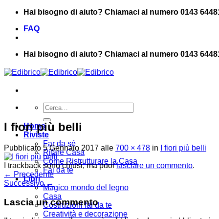
Salta
Hai bisogno di aiuto? Chiamaci al numero 0143 6448
ai
FAQ
contenuti
Hai bisogno di aiuto? Chiamaci al numero 0143 6448
Cerca:
I fiori più belli
Home
Riviste
Far da sé
Pubblicato
5 Gennaio 2017
alle
700 × 478
in
I fiori più belli
Rifare Casa
Come Ristrutturare la Casa
I trackback sono chiusi, ma puoi
lasciare un commento
.
Fai da te
←
Precedente
Libri
Successivo
→
Magico mondo del legno
Casa
Lascia un commento
Costruzioni fai da te
Creatività e decorazione