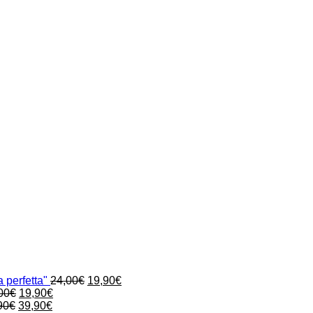
Il
Il
 perfetta"
24,00
€
19,90
€
Il
Il
prezzo
prezzo
00
€
19,90
€
Il
prezzo
Il
prezzo
originale
attuale
90
€
39,90
€