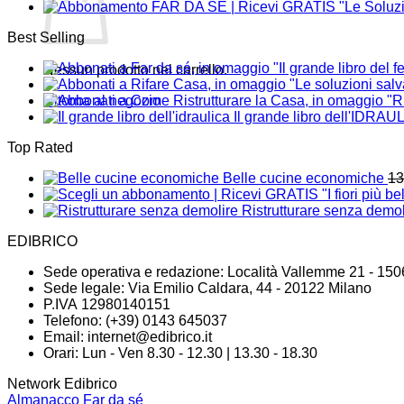
Best Selling
Nessun prodotto nel carrello.
Ritorna al negozio
Il grande libro dell'IDRAU
Top Rated
Belle cucine economiche
13
Ristrutturare senza demol
EDIBRICO
Sede operativa e redazione: Località Vallemme 21 - 150
Sede legale: Via Emilio Caldara, 44 - 20122 Milano
P.IVA 12980140151
Telefono: (+39) 0143 645037
Email:
internet@edibrico.it
Orari: Lun - Ven 8.30 - 12.30 | 13.30 - 18.30
Network Edibrico
Almanacco Far da sé