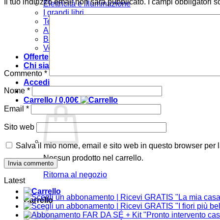
Il tuo indirizzo email non sarà pubblicato.
I campi obbligatori 
Elettricità e illuminazione
I grandi libri
Tecniche
Arredare
Bambini
Verde e giardino
Offerte
Chi siamo
Commento
*
Accedi
Nome
*
Carrello /
0,00
€
Email
*
Sito web
Salva il mio nome, email e sito web in questo browser per
Nessun prodotto nel carrello.
Ritorna al negozio
Latest
Carrello