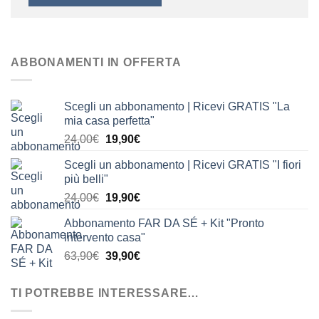
ABBONAMENTI IN OFFERTA
Scegli un abbonamento | Ricevi GRATIS "La
mia casa perfetta"
Il
Il
24,00
€
19,90
€
prezzo
prezzo
Scegli un abbonamento | Ricevi GRATIS "I fiori
originale
attuale
più belli"
era:
è:
Il
Il
24,00
€
19,90
€
24,00€.
19,90€.
prezzo
prezzo
Abbonamento FAR DA SÉ + Kit "Pronto
originale
attuale
intervento casa"
era:
è:
Il
Il
63,90
€
39,90
€
24,00€.
19,90€.
prezzo
prezzo
originale
attuale
TI POTREBBE INTERESSARE…
era:
è:
63,90€.
39,90€.