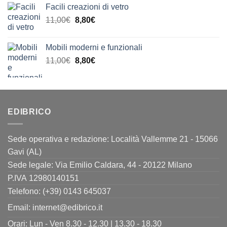
Facili creazioni di vetro
era:
è:
Il
Il
11,00
€
8,80
€
9,90€.
8,00€.
prezzo
prezzo
originale
attuale
Mobili moderni e funzionali
era:
è:
Il
Il
11,00
€
8,80
€
11,00€.
8,80€.
prezzo
prezzo
originale
attuale
era:
è:
11,00€.
8,80€.
EDIBRICO
Sede operativa e redazione: Località Vallemme 21 - 15066
Gavi (AL)
Sede legale: Via Emilio Caldara, 44 - 20122 Milano
P.IVA 12980140151
Telefono: (+39) 0143 645037
Email:
internet@edibrico.it
Orari: Lun - Ven 8.30 - 12.30 | 13.30 - 18.30