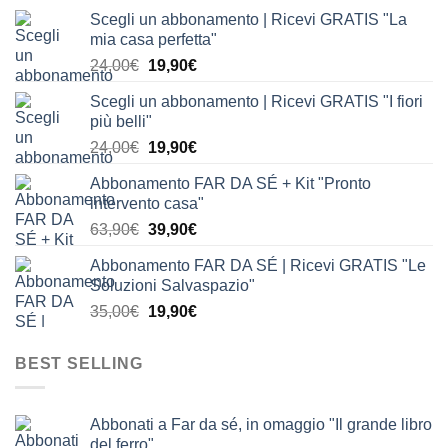
Scegli un abbonamento | Ricevi GRATIS "La
mia casa perfetta"
Il
Il
24,00
€
19,90
€
prezzo
prezzo
Scegli un abbonamento | Ricevi GRATIS "I fiori
originale
attuale
più belli"
era:
è:
Il
Il
24,00
€
19,90
€
24,00€.
19,90€.
prezzo
prezzo
Abbonamento FAR DA SÉ + Kit "Pronto
originale
attuale
intervento casa"
era:
è:
Il
Il
63,90
€
39,90
€
24,00€.
19,90€.
prezzo
prezzo
Abbonamento FAR DA SÉ | Ricevi GRATIS "Le
originale
attuale
Soluzioni Salvaspazio"
era:
è:
Il
Il
35,00
€
19,90
€
63,90€.
39,90€.
prezzo
prezzo
originale
attuale
BEST SELLING
era:
è:
35,00€.
19,90€.
Abbonati a Far da sé, in omaggio "Il grande libro
del ferro"