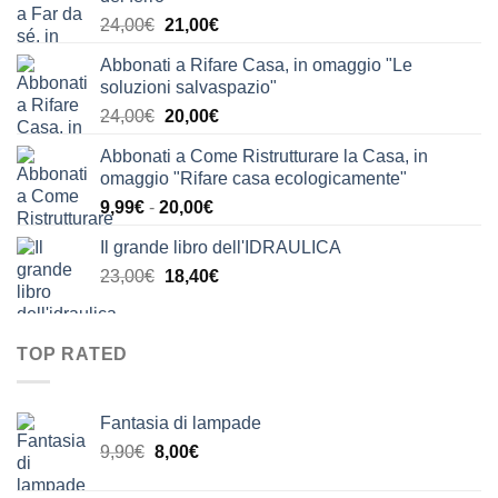
Il
Il
24,00
€
21,00
€
prezzo
prezzo
Abbonati a Rifare Casa, in omaggio "Le
originale
attuale
soluzioni salvaspazio"
era:
è:
Il
Il
24,00
€
20,00
€
24,00€.
21,00€.
prezzo
prezzo
Abbonati a Come Ristrutturare la Casa, in
originale
attuale
omaggio "Rifare casa ecologicamente"
era:
è:
Fascia
9,99
€
-
20,00
€
24,00€.
20,00€.
di
Il grande libro dell'IDRAULICA
prezzo:
Il
Il
23,00
€
18,40
€
da
prezzo
prezzo
9,99€
originale
attuale
a
era:
è:
20,00€
TOP RATED
23,00€.
18,40€.
Fantasia di lampade
Il
Il
9,90
€
8,00
€
prezzo
prezzo
originale
attuale