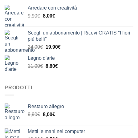
Arredare con creatività
Il
Il
9,90
€
8,00
€
prezzo
prezzo
originale
attuale
Scegli un abbonamento | Ricevi GRATIS "I fiori
era:
è:
più belli"
9,90€.
8,00€.
Il
Il
24,00
€
19,90
€
prezzo
prezzo
Legno d'arte
originale
attuale
Il
Il
11,00
€
era:
8,80
€
è:
prezzo
prezzo
24,00€.
19,90€.
originale
attuale
era:
è:
PRODOTTI
11,00€.
8,80€.
Restauro allegro
Il
Il
9,90
€
8,00
€
prezzo
prezzo
originale
attuale
Metti le mani nel computer
era:
è: