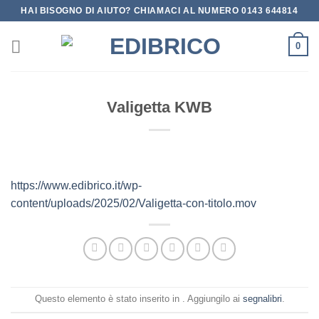
Salta
HAI BISOGNO DI AIUTO? CHIAMACI AL NUMERO 0143 644814
ai
contenuti
0
Valigetta KWB
https://www.edibrico.it/wp-
content/uploads/2025/02/Valigetta-con-titolo.mov
Questo elemento è stato inserito in . Aggiungilo ai
segnalibri
.