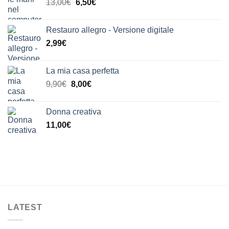
Il
Il
13,00
€
6,50
€
9,90€.
8,00€.
prezzo
prezzo
originale
attuale
Restauro allegro - Versione digitale
era:
è:
2,99
€
13,00€.
6,50€.
La mia casa perfetta
Il
Il
9,90
€
8,00
€
prezzo
prezzo
originale
attuale
Donna creativa
era:
è:
11,00
€
9,90€.
8,00€.
LATEST