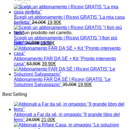
Scegli un abbonamento | Ricevi GRATIS "La mia casa
Il
Il
perfetta"
24,00
€
19,90
€
prezzo
prezzo
originale
attuale
Nessun prodotto nel carrello.
era:
è:
Scegli un abbonamento | Ricevi GRATIS "I fiori più
Ritorna al negozio
Il
24,00€.
Il
19,90€.
belli"
24,00
€
19,90
€
prezzo
prezzo
originale
attuale
era:
è:
Abbonamento FAR DA SÉ + Kit "Pronto intervento
24,00€.
Il
19,90€.
Il
casa"
63,90
€
39,90
€
prezzo
prezzo
originale
attuale
era:
è:
Abbonamento FAR DA SÉ | Ricevi GRATIS "Le
63,90€.
39,90€.
Il
Il
Soluzioni Salvaspazio"
35,00
€
19,90
€
prezzo
prezzo
Best Selling
originale
attuale
era:
è:
35,00€.
19,90€.
Abbonati a Far da sé, in omaggio "Il grande libro del
Il
Il
ferro"
24,00
€
21,00
€
prezzo
prezzo