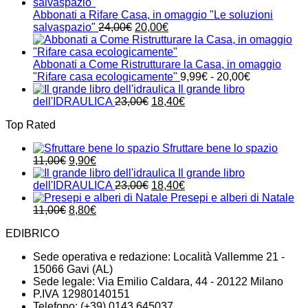
originale
attuale
era:
è:
Abbonati a Rifare Casa, in omaggio "Le soluzioni
24,00€.
21,00€.
Il
Il
salvaspazio"
24,00
€
20,00
€
prezzo
prezzo
originale
attuale
era:
è:
Abbonati a Come Ristrutturare la Casa, in omaggio
24,00€.
20,00€.
Fascia
"Rifare casa ecologicamente"
9,99
€
-
20,00
€
di
Il grande libro
Il
Il
prezzo:
dell'IDRAULICA
23,00
€
18,40
€
prezzo
prezzo
da
Top Rated
originale
attuale
9,99€
era:
è:
a
Sfruttare bene lo spazio
23,00€.
18,40€.
20,00€
Il
Il
11,00
€
9,90
€
prezzo
prezzo
Il grande libro
originale
attuale
Il
Il
dell'IDRAULICA
23,00
€
18,40
€
era:
è:
prezzo
prezzo
Presepi e alberi di Natale
11,00€.
Il
9,90€.
Il
originale
attuale
11,00
€
8,80
€
prezzo
prezzo
era:
è:
EDIBRICO
originale
attuale
23,00€.
18,40€.
era:
è:
Sede operativa e redazione: Località Vallemme 21 -
11,00€.
8,80€.
15066 Gavi (AL)
Sede legale: Via Emilio Caldara, 44 - 20122 Milano
P.IVA 12980140151
Telefono: (+39) 0143 645037