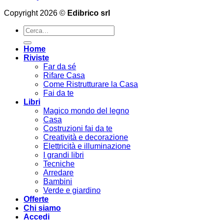
Copyright 2026 ©
Edibrico srl
Cerca:
Home
Riviste
Far da sé
Rifare Casa
Come Ristrutturare la Casa
Fai da te
Libri
Magico mondo del legno
Casa
Costruzioni fai da te
Creatività e decorazione
Elettricità e illuminazione
I grandi libri
Tecniche
Arredare
Bambini
Verde e giardino
Offerte
Chi siamo
Accedi