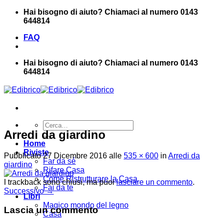
Salta
Hai bisogno di aiuto? Chiamaci al numero 0143
ai
644814
contenuti
FAQ
Hai bisogno di aiuto? Chiamaci al numero 0143
644814
Cerca:
Arredi da giardino
Home
Riviste
Pubblicato
27 Dicembre 2016
alle
535 × 600
in
Arredi da
Far da sé
giardino
Rifare Casa
Come Ristrutturare la Casa
I trackback sono chiusi, ma puoi
lasciare un commento
.
Fai da te
Successivo
→
Libri
Magico mondo del legno
Lascia un commento
Casa