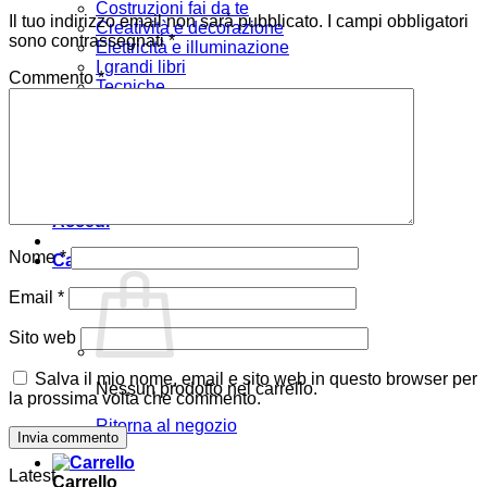
Costruzioni fai da te
Il tuo indirizzo email non sarà pubblicato.
I campi obbligatori
Creatività e decorazione
sono contrassegnati
*
Elettricità e illuminazione
I grandi libri
Commento
*
Tecniche
Arredare
Bambini
Verde e giardino
Offerte
Chi siamo
Accedi
Nome
*
Carrello /
0,00
€
Email
*
Sito web
Salva il mio nome, email e sito web in questo browser per
Nessun prodotto nel carrello.
la prossima volta che commento.
Ritorna al negozio
Latest
Carrello