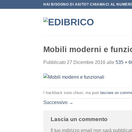
Salta
HAI BISOGNO DI AIUTO? CHIAMACI AL NUMERO
ai
contenuti
Mobili moderni e funzi
Pubblicato
27 Dicembre 2016
alle
535 × 6
I trackback sono chiusi, ma puoi
lasciare un comm
Successivo
→
Lascia un commento
Il tuo indirizzo email non sarà pubblicat