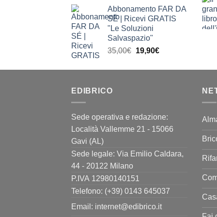
prezzo
prezzo
Abbonamento FAR DA
originale
attuale
SÉ | Ricevi GRATIS
era:
è:
"Le Soluzioni
63,90€.
39,90€.
Salvaspazio"
Il
Il
35,00
€
19,90
€
prezzo
prezzo
originale
attuale
era:
è:
EDIBRICO
35,00€.
19,90€.
NE
Sede operativa e redazione:
Alm
Località Vallemme 21 - 15066
Bric
Gavi (AL)
Sede legale: Via Emilio Caldara,
Rifa
44 - 20122 Milano
Come
P.IVA 12980140151
Telefono: (+39) 0143 645037
Casa
Email:
internet@edibrico.it
Fai 