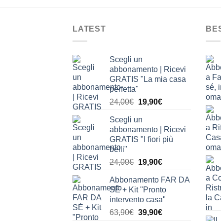
LATEST
BE
Scegli un
abbonamento | Ricevi
GRATIS "La mia casa
perfetta"
Il
Il
24,00
€
19,90
€
prezzo
prezzo
Scegli un
originale
attuale
abbonamento | Ricevi
era:
è:
GRATIS "I fiori più
24,00€.
19,90€.
belli"
Il
Il
24,00
€
19,90
€
prezzo
prezzo
Abbonamento FAR DA
originale
attuale
SÉ + Kit "Pronto
era:
è:
intervento casa"
24,00€.
19,90€.
Il
Il
63,90
€
39,90
€