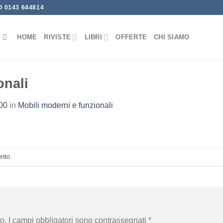
 0143 644814
HOME
RIVISTE
LIBRI
OFFERTE
CHI SIAMO
onali
00
in
Mobili moderni e funzionali
ento
.
o.
I campi obbligatori sono contrassegnati
*