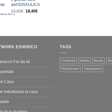
prezzo:
dell'IDRAULICA
da
Il
Il
23,00
€
18,40
€
9,99€
prezzo
prezzo
a
originale
attuale
20,00€
era:
è:
23,00€.
18,40€.
TWORK EDIBRICO
TAGS
Creatività
Natale
Novità
Ric
anacco Far da sé
Ristrutturare
Salvaspazio
oportale
re Casa
 ristrutturare la casa
stile
da te in giardino