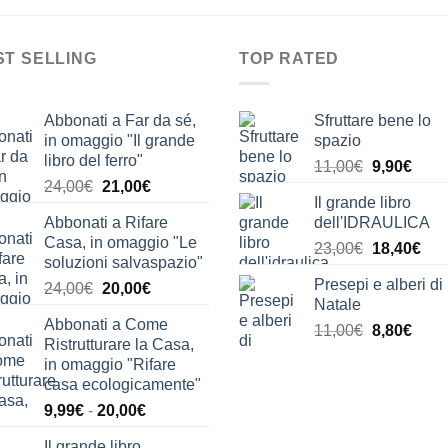
ST SELLING
TOP RATED
Abbonati a Far da sé,
Sfruttare bene lo
in omaggio "Il grande
spazio
libro del ferro"
Il
Il
11,00
€
9,90
€
Il
Il
24,00
€
21,00
€
prezzo
prez
Il grande libro
prezzo
prezzo
originale
attua
Abbonati a Rifare
dell'IDRAULICA
originale
attuale
era:
è:
Casa, in omaggio "Le
Il
Il
era:
è:
23,00
€
18,40
€
11,00€.
9,90€
soluzioni salvaspazio"
prezzo
pre
24,00€.
21,00€.
Presepi e alberi di
Il
Il
24,00
€
20,00
€
originale
attu
Natale
prezzo
prezzo
era:
è:
Abbonati a Come
originale
attuale
Il
Il
11,00
€
8,80
€
23,00€.
18,
Ristrutturare la Casa,
era:
è:
prezzo
prez
in omaggio "Rifare
24,00€.
20,00€.
originale
attua
casa ecologicamente"
era:
è:
Fascia
9,99
€
-
20,00
€
11,00€.
8,80€
di
Il grande libro