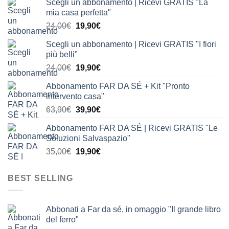
Scegli un abbonamento | Ricevi GRATIS "La
mia casa perfetta"
Il
Il
24,00
€
19,90
€
prezzo
prezzo
Scegli un abbonamento | Ricevi GRATIS "I fiori
originale
attuale
più belli"
era:
è:
Il
Il
24,00
€
19,90
€
24,00€.
19,90€.
prezzo
prezzo
Abbonamento FAR DA SÉ + Kit "Pronto
originale
attuale
intervento casa"
era:
è:
Il
Il
63,90
€
39,90
€
24,00€.
19,90€.
prezzo
prezzo
Abbonamento FAR DA SÉ | Ricevi GRATIS "Le
originale
attuale
Soluzioni Salvaspazio"
era:
è:
Il
Il
35,00
€
19,90
€
63,90€.
39,90€.
prezzo
prezzo
originale
attuale
BEST SELLING
era:
è:
35,00€.
19,90€.
Abbonati a Far da sé, in omaggio "Il grande libro
del ferro"