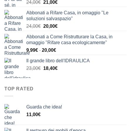
Il
Il
24,00
€
21,00
€
prezzo
prezzo
Abbonati a Rifare Casa, in omaggio "Le
originale
attuale
soluzioni salvaspazio"
era:
è:
Il
Il
24,00
€
20,00
€
24,00€.
21,00€.
prezzo
prezzo
Abbonati a Come Ristrutturare la Casa, in
originale
attuale
omaggio "Rifare casa ecologicamente"
era:
è:
Fascia
9,99
€
-
20,00
€
24,00€.
20,00€.
di
Il grande libro dell'IDRAULICA
prezzo:
Il
Il
23,00
€
18,40
€
da
prezzo
prezzo
9,99€
originale
attuale
a
era:
è:
20,00€
TOP RATED
23,00€.
18,40€.
Guarda che idea!
11,00
€
Il restauro dei mobili d'epoca