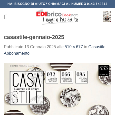
Salta
HAI BISOGNO DI AIUTO? CHIAMACI AL NUMERO 0143 644814
ai
contenuti
casastile-gennaio-2025
Pubblicato
13 Gennaio 2025
alle
510 × 677
in
Casastile |
Abbonamento