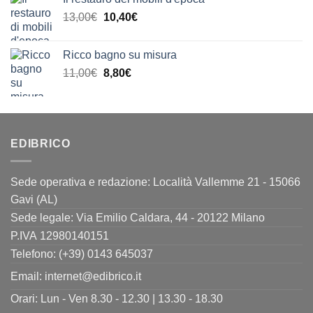
Il
Il
13,00
€
10,40
€
prezzo
prezzo
originale
attuale
Ricco bagno su misura
era:
è:
Il
Il
11,00
€
8,80
€
13,00€.
10,40€.
prezzo
prezzo
originale
attuale
era:
è:
11,00€.
8,80€.
EDIBRICO
Sede operativa e redazione: Località Vallemme 21 - 15066
Gavi (AL)
Sede legale: Via Emilio Caldara, 44 - 20122 Milano
P.IVA 12980140151
Telefono: (+39) 0143 645037
Email:
internet@edibrico.it
Orari: Lun - Ven 8.30 - 12.30 | 13.30 - 18.30