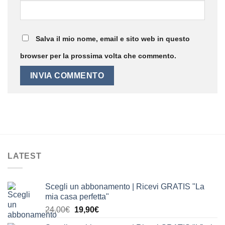
Salva il mio nome, email e sito web in questo
browser per la prossima volta che commento.
LATEST
Scegli un abbonamento | Ricevi GRATIS "La
mia casa perfetta"
Il
Il
24,00
€
19,90
€
prezzo
prezzo