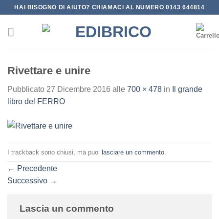
Salta
HAI BISOGNO DI AIUTO? CHIAMACI AL NUMERO 0143 644814
ai
contenuti
Rivettare e unire
Pubblicato
27 Dicembre 2016
alle
700 × 478
in
Il grande
libro del FERRO
I trackback sono chiusi, ma puoi
lasciare un commento
.
←
Precedente
Successivo
→
Lascia un commento