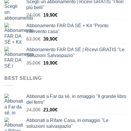
Scegli un abbonamento | Ricevi GRATIS "I fiori
originale
attuale
più belli"
era:
è:
Il
Il
24,00
€
19,90
€
24,00€.
19,90€.
prezzo
prezzo
Abbonamento FAR DA SÉ + Kit "Pronto
originale
attuale
intervento casa"
era:
è:
Il
Il
63,90
€
39,90
€
24,00€.
19,90€.
prezzo
prezzo
Abbonamento FAR DA SÉ | Ricevi GRATIS "Le
originale
attuale
Soluzioni Salvaspazio"
era:
è:
Il
Il
35,00
€
19,90
€
63,90€.
39,90€.
prezzo
prezzo
originale
attuale
BEST SELLING
era:
è:
35,00€.
19,90€.
Abbonati a Far da sé, in omaggio "Il grande libro
del ferro"
Il
Il
24,00
€
21,00
€
prezzo
prezzo
Abbonati a Rifare Casa, in omaggio "Le
originale
attuale
soluzioni salvaspazio"
era:
è: