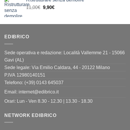
originale
attuale
Il
Il
11,00
€
era:
9,90
€
è:
prezzo
prezzo
24,00€.
19,90€.
originale
attuale
era:
è:
11,00€.
9,90€.
EDIBRICO
Sede operativa e redazione: Località Vallemme 21 - 15066
Gavi (AL)
Sede legale: Via Emilio Caldara, 44 - 20122 Milano
P.IVA 12980140151
Telefono: (+39) 0143 645037
Email:
internet@edibrico.it
Orari: Lun - Ven 8.30 - 12.30 | 13.30 - 18.30
NETWORK EDIBRICO