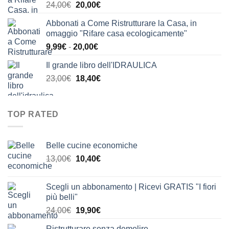
Il
Il
24,00
€
20,00
€
24,00€.
21,00€.
prezzo
prezzo
Abbonati a Come Ristrutturare la Casa, in
originale
attuale
omaggio "Rifare casa ecologicamente"
era:
è:
Fascia
9,99
€
-
20,00
€
24,00€.
20,00€.
di
Il grande libro dell'IDRAULICA
prezzo:
Il
Il
23,00
€
18,40
€
da
prezzo
prezzo
9,99€
originale
attuale
a
era:
è:
20,00€
TOP RATED
23,00€.
18,40€.
Belle cucine economiche
Il
Il
13,00
€
10,40
€
prezzo
prezzo
originale
attuale
Scegli un abbonamento | Ricevi GRATIS "I fiori
era:
è:
più belli"
13,00€.
10,40€.
Il
Il
24,00
€
19,90
€
prezzo
prezzo
Ristrutturare senza demolire