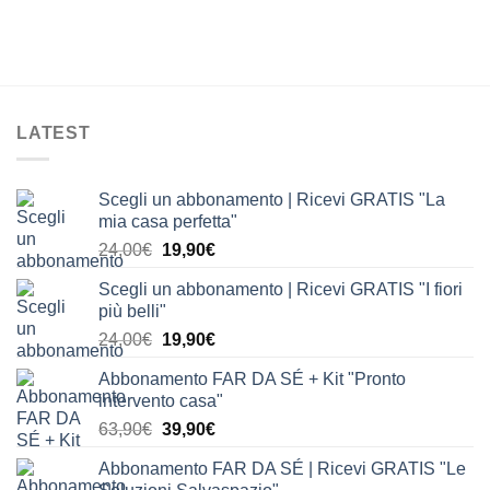
LATEST
Scegli un abbonamento | Ricevi GRATIS "La
mia casa perfetta"
Il
Il
24,00
€
19,90
€
prezzo
prezzo
Scegli un abbonamento | Ricevi GRATIS "I fiori
originale
attuale
più belli"
era:
è:
Il
Il
24,00
€
19,90
€
24,00€.
19,90€.
prezzo
prezzo
Abbonamento FAR DA SÉ + Kit "Pronto
originale
attuale
intervento casa"
era:
è:
Il
Il
63,90
€
39,90
€
24,00€.
19,90€.
prezzo
prezzo
Abbonamento FAR DA SÉ | Ricevi GRATIS "Le
originale
attuale