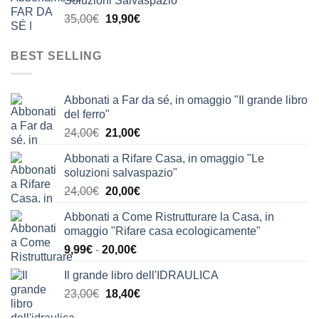
Soluzioni Salvaspazio"
era:
è:
Il
Il
35,00
€
19,90
€
63,90€.
39,90€.
prezzo
prezzo
originale
attuale
BEST SELLING
era:
è:
35,00€.
19,90€.
Abbonati a Far da sé, in omaggio "Il grande libro
del ferro"
Il
Il
24,00
€
21,00
€
prezzo
prezzo
Abbonati a Rifare Casa, in omaggio "Le
originale
attuale
soluzioni salvaspazio"
era:
è:
Il
Il
24,00
€
20,00
€
24,00€.
21,00€.
prezzo
prezzo
Abbonati a Come Ristrutturare la Casa, in
originale
attuale
omaggio "Rifare casa ecologicamente"
era:
è:
Fascia
9,99
€
-
20,00
€
24,00€.
20,00€.
di
Il grande libro dell'IDRAULICA
prezzo:
Il
Il
23,00
€
18,40
€
da
prezzo
prezzo
9,99€