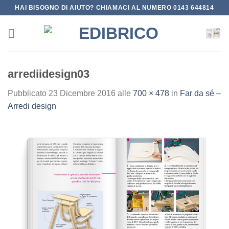
Salta
HAI BISOGNO DI AIUTO? CHIAMACI AL NUMERO 0143 644814
ai
contenuti
arrediidesign03
Pubblicato
23 Dicembre 2016
alle
700 × 478
in
Far da sé –
Arredi design