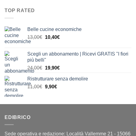
originale
attuale
a
era:
è:
20,00€
TOP RATED
23,00€.
18,40€.
Belle cucine economiche
Il
Il
13,00
€
10,40
€
prezzo
prezzo
originale
attuale
Scegli un abbonamento | Ricevi GRATIS "I fiori
era:
è:
più belli"
13,00€.
10,40€.
Il
Il
24,00
€
19,90
€
prezzo
prezzo
Ristrutturare senza demolire
originale
attuale
Il
Il
11,00
€
era:
9,90
€
è:
prezzo
prezzo
24,00€.
19,90€.
originale
attuale
era:
è:
11,00€.
9,90€.
EDIBRICO
Sede operativa e redazione: Località Vallemme 21 - 15066