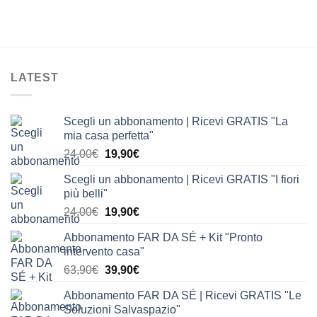
LATEST
Scegli un abbonamento | Ricevi GRATIS "La
mia casa perfetta"
Il
Il
24,00
€
19,90
€
prezzo
prezzo
Scegli un abbonamento | Ricevi GRATIS "I fiori
originale
attuale
più belli"
era:
è:
Il
Il
24,00
€
19,90
€
24,00€.
19,90€.
prezzo
prezzo
Abbonamento FAR DA SÉ + Kit "Pronto
originale
attuale
intervento casa"
era:
è:
Il
Il
63,90
€
39,90
€
24,00€.
19,90€.
prezzo
prezzo
Abbonamento FAR DA SÉ | Ricevi GRATIS "Le
originale
attuale
Soluzioni Salvaspazio"
era:
è: