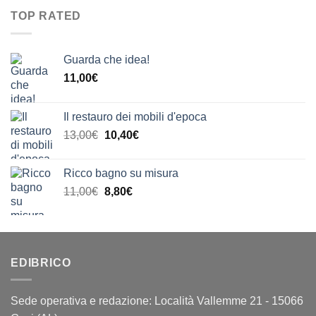
era:
è:
20,00€
TOP RATED
23,00€.
18,40€.
Guarda che idea!
11,00
€
Il restauro dei mobili d'epoca
Il
Il
13,00
€
10,40
€
prezzo
prezzo
originale
attuale
Ricco bagno su misura
era:
è:
Il
Il
11,00
€
8,80
€
13,00€.
10,40€.
prezzo
prezzo
originale
attuale
era:
è:
11,00€.
8,80€.
EDIBRICO
Sede operativa e redazione: Località Vallemme 21 - 15066