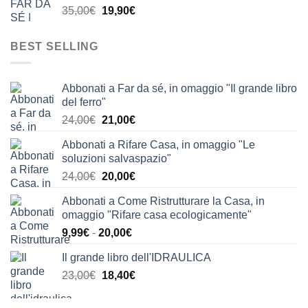
Il
Il
35,00
€
19,90
€
63,90€.
39,90€.
prezzo
prezzo
originale
attuale
BEST SELLING
era:
è:
35,00€.
19,90€.
Abbonati a Far da sé, in omaggio "Il grande libro
del ferro"
Il
Il
24,00
€
21,00
€
prezzo
prezzo
Abbonati a Rifare Casa, in omaggio "Le
originale
attuale
soluzioni salvaspazio"
era:
è:
Il
Il
24,00
€
20,00
€
24,00€.
21,00€.
prezzo
prezzo
Abbonati a Come Ristrutturare la Casa, in
originale
attuale
omaggio "Rifare casa ecologicamente"
era:
è:
Fascia
9,99
€
-
20,00
€
24,00€.
20,00€.
di
Il grande libro dell'IDRAULICA
prezzo:
Il
Il
23,00
€
18,40
€
da
prezzo
prezzo
9,99€
originale
attuale
a