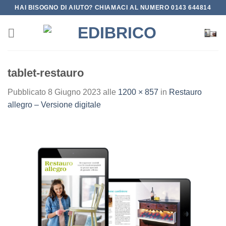
Salta
HAI BISOGNO DI AIUTO? CHIAMACI AL NUMERO 0143 644814
ai
contenuti
tablet-restauro
Pubblicato
8 Giugno 2023
alle
1200 × 857
in
Restauro
allegro – Versione digitale