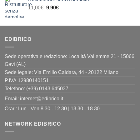
originale
attuale
Il
Il
11,00
€
era:
9,90
€
è:
prezzo
prezzo
24,00€.
19,90€.
originale
attuale
era:
è:
11,00€.
9,90€.
EDIBRICO
Sede operativa e redazione: Località Vallemme 21 - 15066
Gavi (AL)
Sede legale: Via Emilio Caldara, 44 - 20122 Milano
P.IVA 12980140151
Telefono: (+39) 0143 645037
Email:
internet@edibrico.it
Orari: Lun - Ven 8.30 - 12.30 | 13.30 - 18.30
NETWORK EDIBRICO