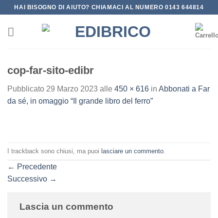
Salta
HAI BISOGNO DI AIUTO? CHIAMACI AL NUMERO 0143 644814
ai
contenuti
cop-far-sito-edibr
Pubblicato
29 Marzo 2023
alle
450 × 616
in
Abbonati a Far
da sé, in omaggio “Il grande libro del ferro”
I trackback sono chiusi, ma puoi
lasciare un commento
.
←
Precedente
Successivo
→
Lascia un commento