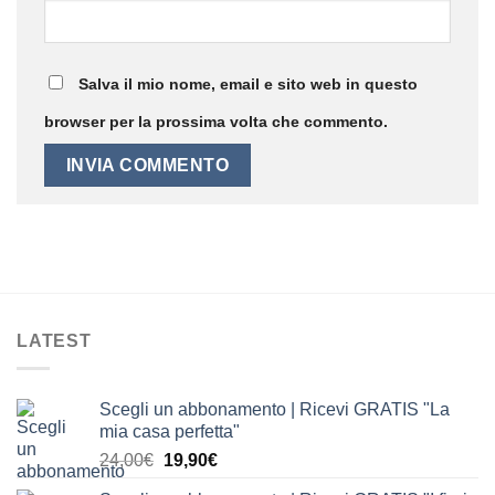
Salva il mio nome, email e sito web in questo
browser per la prossima volta che commento.
LATEST
Scegli un abbonamento | Ricevi GRATIS "La
mia casa perfetta"
Il
Il
24,00
€
19,90
€
prezzo
prezzo