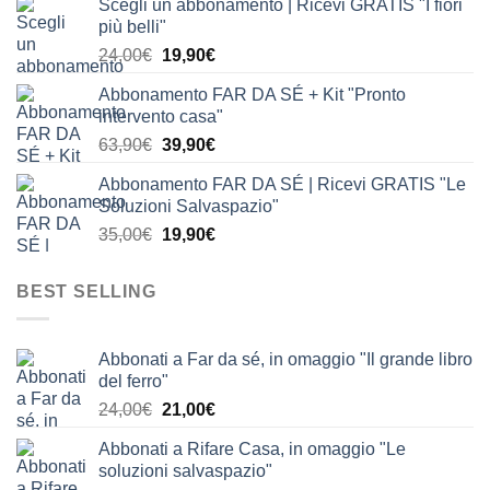
Scegli un abbonamento | Ricevi GRATIS "I fiori
originale
attuale
più belli"
era:
è:
Il
Il
24,00
€
19,90
€
24,00€.
19,90€.
prezzo
prezzo
Abbonamento FAR DA SÉ + Kit "Pronto
originale
attuale
intervento casa"
era:
è:
Il
Il
63,90
€
39,90
€
24,00€.
19,90€.
prezzo
prezzo
Abbonamento FAR DA SÉ | Ricevi GRATIS "Le
originale
attuale
Soluzioni Salvaspazio"
era:
è:
Il
Il
35,00
€
19,90
€
63,90€.
39,90€.
prezzo
prezzo
originale
attuale
BEST SELLING
era:
è:
35,00€.
19,90€.
Abbonati a Far da sé, in omaggio "Il grande libro
del ferro"
Il
Il
24,00
€
21,00
€
prezzo
prezzo
Abbonati a Rifare Casa, in omaggio "Le
originale
attuale
soluzioni salvaspazio"
era:
è: