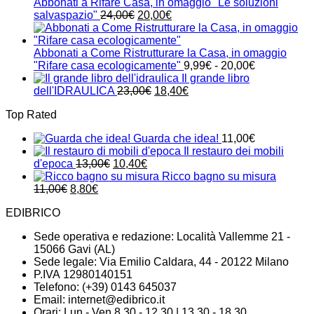
era:
è:
Abbonati a Rifare Casa, in omaggio "Le soluzioni
24,00€.
21,00€.
Il
Il
salvaspazio"
24,00
€
20,00
€
prezzo
prezzo
originale
attuale
era:
è:
Abbonati a Come Ristrutturare la Casa, in omaggio
24,00€.
20,00€.
Fascia
"Rifare casa ecologicamente"
9,99
€
-
20,00
€
di
Il grande libro
Il
Il
prezzo:
dell'IDRAULICA
23,00
€
18,40
€
prezzo
prezzo
da
Top Rated
originale
attuale
9,99€
era:
è:
a
Guarda che idea!
11,00
€
23,00€.
18,40€.
20,00€
Il restauro dei mobili
Il
Il
d'epoca
13,00
€
10,40
€
prezzo
prezzo
Ricco bagno su misura
Il
Il
originale
attuale
11,00
€
8,80
€
prezzo
prezzo
era:
è:
EDIBRICO
originale
attuale
13,00€.
10,40€.
era:
è:
Sede operativa e redazione: Località Vallemme 21 -
11,00€.
8,80€.
15066 Gavi (AL)
Sede legale: Via Emilio Caldara, 44 - 20122 Milano
P.IVA 12980140151
Telefono: (+39) 0143 645037
Email:
internet@edibrico.it
Orari: Lun - Ven 8.30 - 12.30 | 13.30 - 18.30