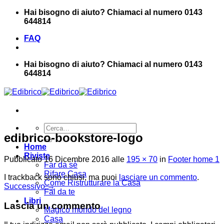
Salta
Hai bisogno di aiuto? Chiamaci al numero 0143
ai
644814
contenuti
FAQ
Hai bisogno di aiuto? Chiamaci al numero 0143
644814
Cerca:
edibrico-bookstore-logo
Home
Riviste
Pubblicato
16 Dicembre 2016
alle
195 × 70
in
Footer home 1
Far da sé
Rifare Casa
I trackback sono chiusi, ma puoi
lasciare un commento
.
Come Ristrutturare la Casa
Successivo
→
Fai da te
Libri
Lascia un commento
Magico mondo del legno
Casa