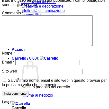
Il tuo indirizzo email non sarà pubblicato.
I campi obbligatori
Costruzioni fai da te
sono contrassegnati
*
Creatività e decorazione
Elettricità e illuminazione
Commento
*
I grandi libri
Tecniche
Arredare
Bambini
Verde e giardino
Offerte
Chi siamo
Accedi
Nome
*
Carrello /
0,00
€
Email
*
Sito web
Salva il mio nome, email e sito web in questo browser per
la prossima volta che commento.
Nessun prodotto nel carrello.
Ritorna al negozio
Latest
Carrello