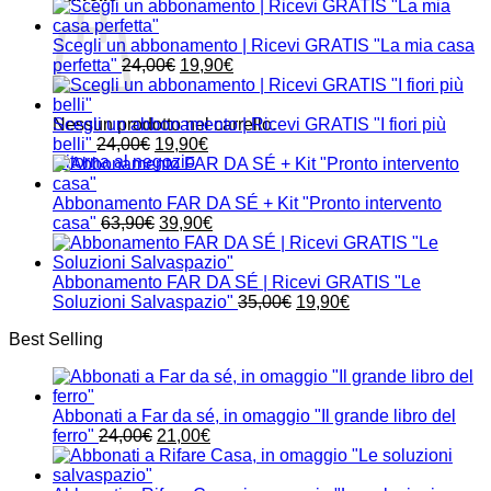
Scegli un abbonamento | Ricevi GRATIS "La mia casa
Il
Il
perfetta"
24,00
€
19,90
€
prezzo
prezzo
originale
attuale
era:
è:
Nessun prodotto nel carrello.
Scegli un abbonamento | Ricevi GRATIS "I fiori più
Il
24,00€.
Il
19,90€.
belli"
24,00
€
19,90
€
Ritorna al negozio
prezzo
prezzo
originale
attuale
era:
è:
Abbonamento FAR DA SÉ + Kit "Pronto intervento
24,00€.
Il
19,90€.
Il
casa"
63,90
€
39,90
€
prezzo
prezzo
originale
attuale
era:
è:
Abbonamento FAR DA SÉ | Ricevi GRATIS "Le
63,90€.
39,90€.
Il
Il
Soluzioni Salvaspazio"
35,00
€
19,90
€
prezzo
prezzo
Best Selling
originale
attuale
era:
è:
35,00€.
19,90€.
Abbonati a Far da sé, in omaggio "Il grande libro del
Il
Il
ferro"
24,00
€
21,00
€
prezzo
prezzo
originale
attuale