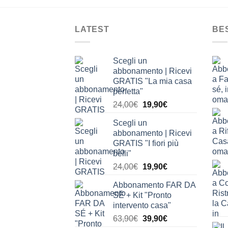
LATEST
BE
Scegli un
abbonamento | Ricevi
GRATIS "La mia casa
perfetta"
Il
Il
24,00
€
19,90
€
prezzo
prezzo
Scegli un
originale
attuale
abbonamento | Ricevi
era:
è:
GRATIS "I fiori più
24,00€.
19,90€.
belli"
Il
Il
24,00
€
19,90
€
prezzo
prezzo
Abbonamento FAR DA
originale
attuale
SÉ + Kit "Pronto
era:
è:
intervento casa"
24,00€.
19,90€.
Il
Il
63,90
€
39,90
€