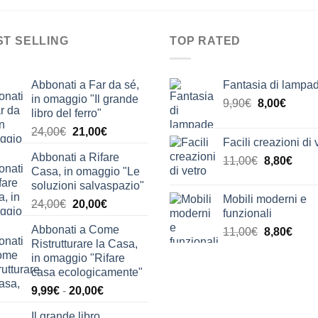
ST SELLING
TOP RATED
Abbonati a Far da sé,
Fantasia di lampa
in omaggio "Il grande
Il
Il
9,90
€
8,00
€
libro del ferro"
prezzo
prezz
Il
Il
24,00
€
21,00
€
originale
attual
Facili creazioni di 
prezzo
prezzo
era:
è:
Abbonati a Rifare
Il
Il
originale
attuale
11,00
€
8,80
€
9,90€.
8,00€.
Casa, in omaggio "Le
prezzo
prez
era:
è:
soluzioni salvaspazio"
originale
attua
24,00€.
21,00€.
Mobili moderni e
Il
Il
24,00
€
20,00
€
era:
è:
funzionali
prezzo
prezzo
11,00€.
8,80€
Abbonati a Come
Il
Il
11,00
€
8,80
€
originale
attuale
Ristrutturare la Casa,
prezzo
prez
era:
è:
in omaggio "Rifare
originale
attua
24,00€.
20,00€.
casa ecologicamente"
era:
è:
Fascia
9,99
€
-
20,00
€
11,00€.
8,80€
di
Il grande libro