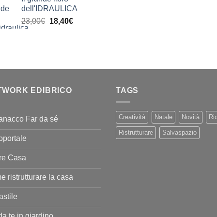
prezzo:
dell'IDRAULICA
da
Il
Il
23,00
€
18,40
€
9,99€
prezzo
prezzo
a
originale
attuale
20,00€
era:
è:
23,00€.
18,40€.
TWORK EDIBRICO
TAGS
Creatività
Natale
Novità
Ric
anacco Far da sé
Ristrutturare
Salvaspazio
oportale
re Casa
 ristrutturare la casa
stile
da te in giardino