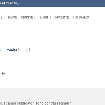
 0143 644814
HOME
RIVISTE
LIBRI
OFFERTE
CHI SIAMO
0
in
Footer home 1
ento
.
o.
I campi obbligatori sono contrassegnati
*