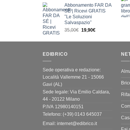
prezzo
prezzo
Abbonamento FAR DA
originale
attuale
SÉ | Ricevi GRATIS
era:
è:
"Le Soluzioni
63,90€.
39,90€.
Salvaspazio"
Il
Il
35,00
€
19,90
€
prezzo
prezzo
originale
attuale
era:
è:
EDIBRICO
35,00€.
19,90€.
NE
Sede operativa e redazione:
Alm
Località Vallemme 21 - 15066
Bric
Gavi (AL)
Sede legale: Via Emilio Caldara,
Rifa
44 - 20122 Milano
Come
P.IVA 12980140151
Telefono: (+39) 0143 645037
Casa
Email:
internet@edibrico.it
Fai 