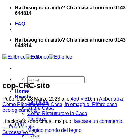
Salta
Hai bisogno di aiuto? Chiamaci al numero 0143
ai
644814
contenuti
FAQ
Hai bisogno di aiuto? Chiamaci al numero 0143
644814
Cerca:
cop-CRC-sito
Home
Riviste
Pubblicato
28 Marzo 2023
alle
450 × 616
in
Abbonati a
Far da sé
Come Ristrutturare la Casa, in omaggio “Rifare casa
Rifare Casa
ecologicamente”
Come Ristrutturare la Casa
Fai da te
I trackback sono chiusi, ma puoi
lasciare un commento
.
Libri
←
Precedente
Magico mondo del legno
Successivo
→
Casa