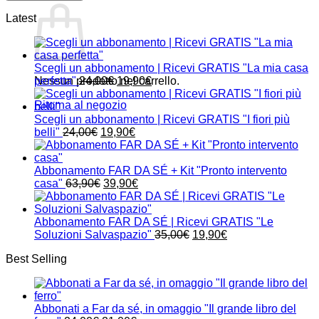
Latest
Scegli un abbonamento | Ricevi GRATIS "La mia casa
Il
Il
Nessun prodotto nel carrello.
perfetta"
24,00
€
19,90
€
prezzo
prezzo
Ritorna al negozio
originale
attuale
era:
è:
Scegli un abbonamento | Ricevi GRATIS "I fiori più
Il
24,00€.
Il
19,90€.
belli"
24,00
€
19,90
€
prezzo
prezzo
originale
attuale
era:
è:
Abbonamento FAR DA SÉ + Kit "Pronto intervento
24,00€.
Il
19,90€.
Il
casa"
63,90
€
39,90
€
prezzo
prezzo
originale
attuale
era:
è:
Abbonamento FAR DA SÉ | Ricevi GRATIS "Le
63,90€.
39,90€.
Il
Il
Soluzioni Salvaspazio"
35,00
€
19,90
€
prezzo
prezzo
Best Selling
originale
attuale
era:
è:
35,00€.
19,90€.
Abbonati a Far da sé, in omaggio "Il grande libro del