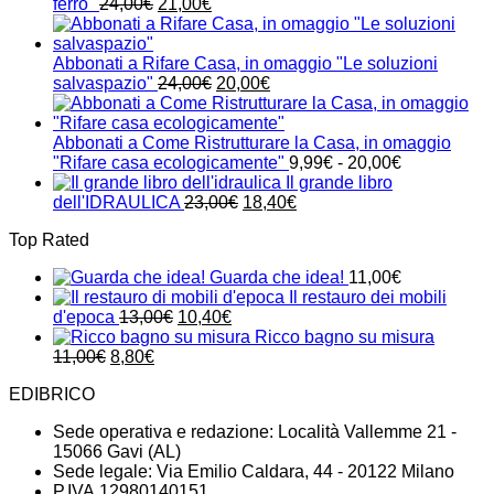
Il
Il
ferro"
24,00
€
21,00
€
prezzo
prezzo
originale
attuale
era:
è:
Abbonati a Rifare Casa, in omaggio "Le soluzioni
24,00€.
21,00€.
Il
Il
salvaspazio"
24,00
€
20,00
€
prezzo
prezzo
originale
attuale
era:
è:
Abbonati a Come Ristrutturare la Casa, in omaggio
24,00€.
20,00€.
Fascia
"Rifare casa ecologicamente"
9,99
€
-
20,00
€
di
Il grande libro
Il
Il
prezzo:
dell'IDRAULICA
23,00
€
18,40
€
prezzo
prezzo
da
Top Rated
originale
attuale
9,99€
era:
è:
a
Guarda che idea!
11,00
€
23,00€.
18,40€.
20,00€
Il restauro dei mobili
Il
Il
d'epoca
13,00
€
10,40
€
prezzo
prezzo
Ricco bagno su misura
Il
Il
originale
attuale
11,00
€
8,80
€
prezzo
prezzo
era:
è:
EDIBRICO
originale
attuale
13,00€.
10,40€.
era:
è:
Sede operativa e redazione: Località Vallemme 21 -
11,00€.
8,80€.
15066 Gavi (AL)
Sede legale: Via Emilio Caldara, 44 - 20122 Milano
P.IVA 12980140151