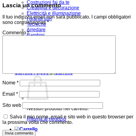
Costruzioni fai da te
Lascia un commento
Creatività e decorazione
Elettricità e illuminazione
Il tuo indirizzo email non sarà pubblicato.
I campi obbligatori
I grandi libri
sono contrassegnati
*
Tecniche
Arredare
Commento
*
Bambini
Verde e giardino
Offerte
Chi siamo
Accedi
Carrello /
0,00
€
Nome
*
Email
*
Sito web
Nessun prodotto nel carrello.
Salva il mio nome, email e sito web in questo browser per
Ritorna al negozio
la prossima volta che commento.
Carrello