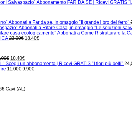
Abbonamento FAR DA SÉ | Ricevi GRATIS "Le
Abbonati a Far da sé, in omaggio "Il grande libro del ferro"
Abbonati a Rifare Casa, in omaggio "Le soluzioni sal
Abbonati a Come Ristrutturare la C
Il
Il
LICA
23,00
€
18,40
€
prezzo
prezzo
originale
attuale
era:
è:
Il
Il
,00
€
10,40
€
23,00€.
18,40€.
prezzo
prezzo
Scegli un abbonamento | Ricevi GRATIS "I fiori più belli"
24,
originale
Il
attuale
Il
ire
11,00
€
9,90
€
era:
prezzo
è:
prezzo
13,00€.
originale
10,40€.
attuale
era:
è:
66 Gavi (AL)
11,00€.
9,90€.