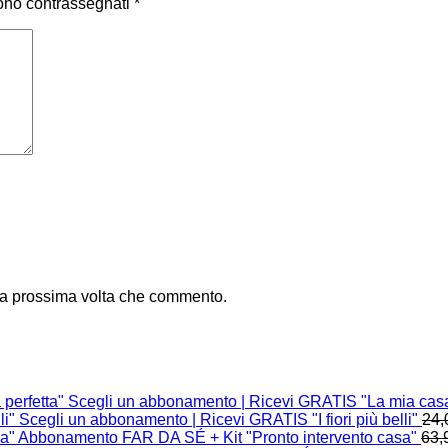
sono contrassegnati
*
 la prossima volta che commento.
Scegli un abbonamento | Ricevi GRATIS "La mia casa
Scegli un abbonamento | Ricevi GRATIS "I fiori più belli"
24,
Abbonamento FAR DA SÉ + Kit "Pronto intervento casa"
63,