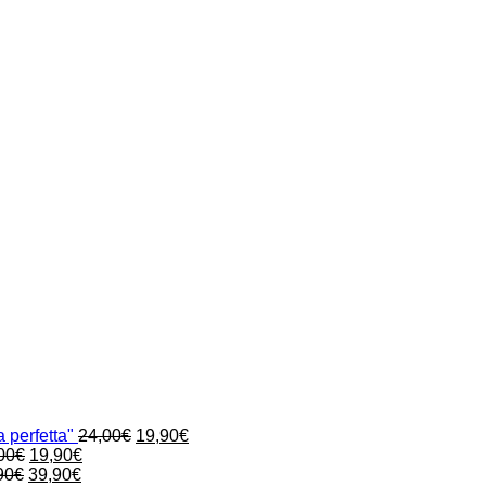
Il
Il
 perfetta"
24,00
€
19,90
€
Il
Il
prezzo
prezzo
00
€
19,90
€
Il
prezzo
Il
prezzo
originale
attuale
90
€
39,90
€