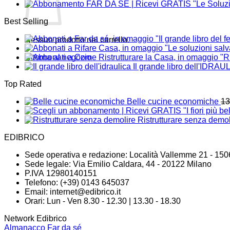
Best Selling
Nessun prodotto nel carrello.
Ritorna al negozio
Il grande libro dell'IDRAU
Top Rated
Belle cucine economiche
13
Ristrutturare senza demol
EDIBRICO
Sede operativa e redazione: Località Vallemme 21 - 150
Sede legale: Via Emilio Caldara, 44 - 20122 Milano
P.IVA 12980140151
Telefono: (+39) 0143 645037
Email:
internet@edibrico.it
Orari: Lun - Ven 8.30 - 12.30 | 13.30 - 18.30
Network Edibrico
Almanacco Far da sé