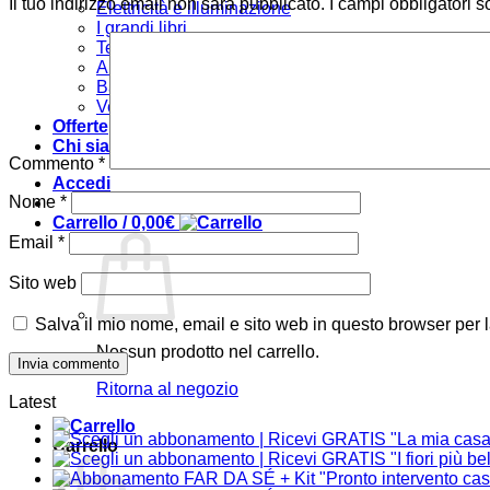
Il tuo indirizzo email non sarà pubblicato.
I campi obbligatori 
Elettricità e illuminazione
I grandi libri
Tecniche
Arredare
Bambini
Verde e giardino
Offerte
Chi siamo
Commento
*
Accedi
Nome
*
Carrello /
0,00
€
Email
*
Sito web
Salva il mio nome, email e sito web in questo browser per
Nessun prodotto nel carrello.
Ritorna al negozio
Latest
Carrello