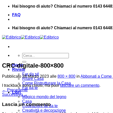
Salta
Hai bisogno di aiuto? Chiamaci al numero 0143 6448
ai
FAQ
contenuti
Hai bisogno di aiuto? Chiamaci al numero 0143 6448
Cerca:
CRC-digitale-800×800
Home
Riviste
Far da sé
Pubblicato
28 Marzo 2023
alle
800 × 800
in
Abbonati a Come R
Rifare Casa
Come Ristrutturare la Casa
I trackback sono chiusi, ma puoi
lasciare un commento
.
Fai da te
←
Precedente
Libri
Successivo
→
Magico mondo del legno
Casa
Lascia un commento
Costruzioni fai da te
Creatività e decorazione