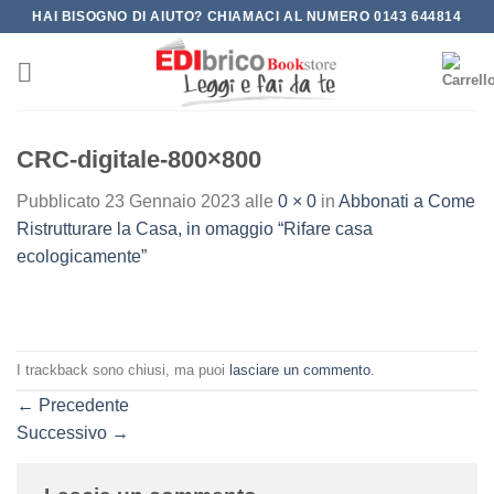
Salta
HAI BISOGNO DI AIUTO? CHIAMACI AL NUMERO 0143 644814
ai
contenuti
CRC-digitale-800×800
Pubblicato
23 Gennaio 2023
alle
0 × 0
in
Abbonati a Come
Ristrutturare la Casa, in omaggio “Rifare casa
ecologicamente”
I trackback sono chiusi, ma puoi
lasciare un commento
.
←
Precedente
Successivo
→