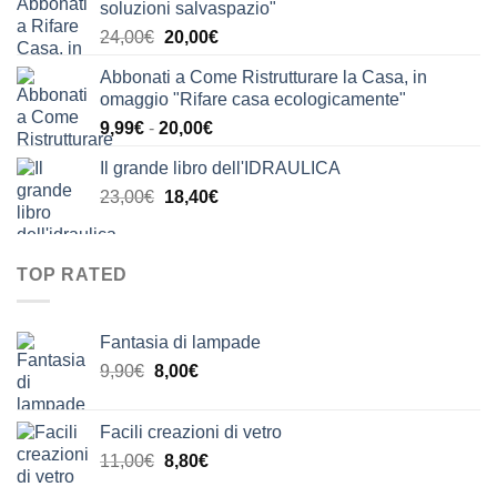
soluzioni salvaspazio"
era:
è:
Il
Il
24,00
€
20,00
€
24,00€.
21,00€.
prezzo
prezzo
Abbonati a Come Ristrutturare la Casa, in
originale
attuale
omaggio "Rifare casa ecologicamente"
era:
è:
Fascia
9,99
€
-
20,00
€
24,00€.
20,00€.
di
Il grande libro dell'IDRAULICA
prezzo:
Il
Il
23,00
€
18,40
€
da
prezzo
prezzo
9,99€
originale
attuale
a
era:
è:
20,00€
TOP RATED
23,00€.
18,40€.
Fantasia di lampade
Il
Il
9,90
€
8,00
€
prezzo
prezzo
originale
attuale
Facili creazioni di vetro
era:
è:
Il
Il
11,00
€
8,80
€
9,90€.
8,00€.
prezzo
prezzo