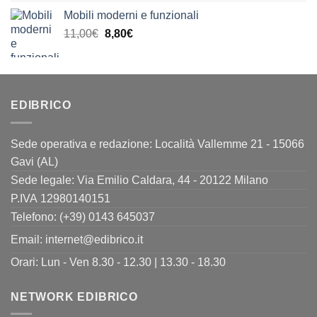
originale
attuale
Mobili moderni e funzionali
era:
è:
Il
Il
11,00
€
8,80
€
11,00€.
8,80€.
prezzo
prezzo
originale
attuale
era:
è:
11,00€.
8,80€.
EDIBRICO
Sede operativa e redazione: Località Vallemme 21 - 15066
Gavi (AL)
Sede legale: Via Emilio Caldara, 44 - 20122 Milano
P.IVA 12980140151
Telefono: (+39) 0143 645037
Email:
internet@edibrico.it
Orari: Lun - Ven 8.30 - 12.30 | 13.30 - 18.30
NETWORK EDIBRICO