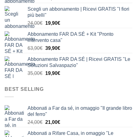
prezzo
prezzo
Scegli un abbonamento | Ricevi GRATIS "I fiori
originale
attuale
più belli"
era:
è:
Il
Il
24,00
€
19,90
€
24,00€.
19,90€.
prezzo
prezzo
Abbonamento FAR DA SÉ + Kit "Pronto
originale
attuale
intervento casa"
era:
è:
Il
Il
63,90
€
39,90
€
24,00€.
19,90€.
prezzo
prezzo
Abbonamento FAR DA SÉ | Ricevi GRATIS "Le
originale
attuale
Soluzioni Salvaspazio"
era:
è:
Il
Il
35,00
€
19,90
€
63,90€.
39,90€.
prezzo
prezzo
originale
attuale
BEST SELLING
era:
è:
35,00€.
19,90€.
Abbonati a Far da sé, in omaggio "Il grande libro
del ferro"
Il
Il
24,00
€
21,00
€
prezzo
prezzo
Abbonati a Rifare Casa, in omaggio "Le
originale
attuale