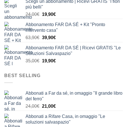
Scegli un abbonamento | Ricevi GRATIS "I fiori
originale
attuale
più belli"
era:
è:
Il
Il
24,00
€
19,90
€
24,00€.
19,90€.
prezzo
prezzo
Abbonamento FAR DA SÉ + Kit "Pronto
originale
attuale
intervento casa"
era:
è:
Il
Il
63,90
€
39,90
€
24,00€.
19,90€.
prezzo
prezzo
Abbonamento FAR DA SÉ | Ricevi GRATIS "Le
originale
attuale
Soluzioni Salvaspazio"
era:
è:
Il
Il
35,00
€
19,90
€
63,90€.
39,90€.
prezzo
prezzo
originale
attuale
BEST SELLING
era:
è:
35,00€.
19,90€.
Abbonati a Far da sé, in omaggio "Il grande libro
del ferro"
Il
Il
24,00
€
21,00
€
prezzo
prezzo
Abbonati a Rifare Casa, in omaggio "Le
originale
attuale
soluzioni salvaspazio"
era:
è: