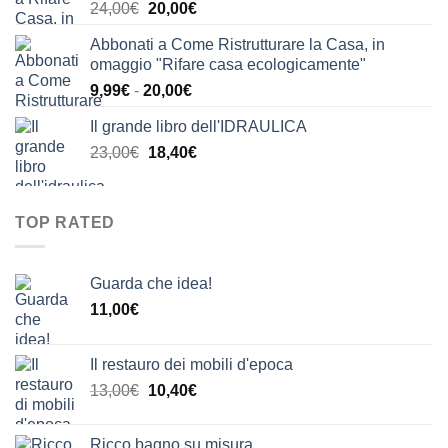
Il
Il
24,00
€
20,00
€
24,00€.
21,00€.
prezzo
prezzo
Abbonati a Come Ristrutturare la Casa, in
originale
attuale
omaggio "Rifare casa ecologicamente"
era:
è:
Fascia
9,99
€
-
20,00
€
24,00€.
20,00€.
di
Il grande libro dell'IDRAULICA
prezzo:
Il
Il
23,00
€
18,40
€
da
prezzo
prezzo
9,99€
originale
attuale
a
era:
è:
20,00€
TOP RATED
23,00€.
18,40€.
Guarda che idea!
11,00
€
Il restauro dei mobili d'epoca
Il
Il
13,00
€
10,40
€
prezzo
prezzo
originale
attuale
Ricco bagno su misura