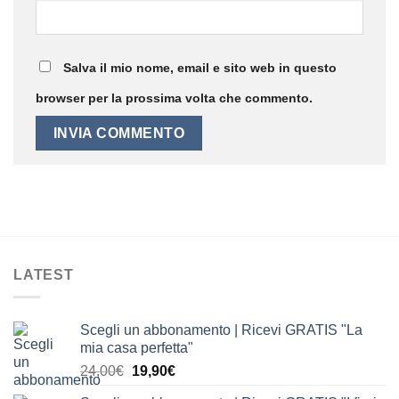
Salva il mio nome, email e sito web in questo
browser per la prossima volta che commento.
LATEST
Scegli un abbonamento | Ricevi GRATIS "La
mia casa perfetta"
Il
Il
24,00
€
19,90
€
prezzo
prezzo