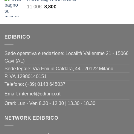
era:
è:
Il
Il
11,00
€
8,80
€
13,00€.
10,40€.
prezzo
prezzo
originale
attuale
era:
è:
11,00€.
8,80€.
EDIBRICO
Sede operativa e redazione: Località Vallemme 21 - 15066
Gavi (AL)
Sede legale: Via Emilio Caldara, 44 - 20122 Milano
P.IVA 12980140151
Telefono: (+39) 0143 645037
Email:
internet@edibrico.it
Orari: Lun - Ven 8.30 - 12.30 | 13.30 - 18.30
NETWORK EDIBRICO