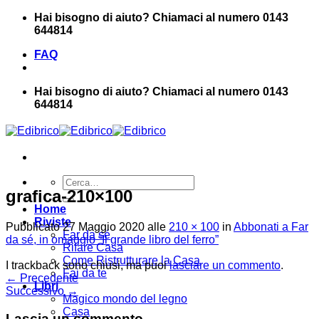
Salta
Hai bisogno di aiuto? Chiamaci al numero 0143
ai
644814
contenuti
FAQ
Hai bisogno di aiuto? Chiamaci al numero 0143
644814
Cerca:
grafica-210×100
Home
Riviste
Pubblicato
27 Maggio 2020
alle
210 × 100
in
Abbonati a Far
Far da sé
da sé, in omaggio “Il grande libro del ferro”
Rifare Casa
Come Ristrutturare la Casa
I trackback sono chiusi, ma puoi
lasciare un commento
.
Fai da te
←
Precedente
Libri
Successivo
→
Magico mondo del legno
Casa
Lascia un commento