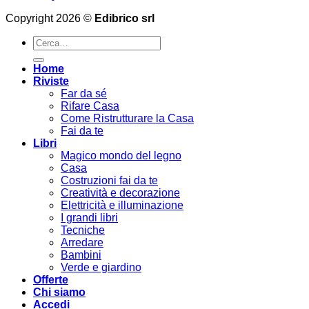
Copyright 2026 ©
Edibrico srl
Cerca:
Home
Riviste
Far da sé
Rifare Casa
Come Ristrutturare la Casa
Fai da te
Libri
Magico mondo del legno
Casa
Costruzioni fai da te
Creatività e decorazione
Elettricità e illuminazione
I grandi libri
Tecniche
Arredare
Bambini
Verde e giardino
Offerte
Chi siamo
Accedi