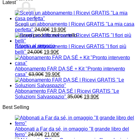
Latest
Scegli un abbonamento | Ricevi GRATIS "La mia casa
Il
Il
perfetta"
24,00
€
19,90
€
prezzo
prezzo
Nessun prodotto nel carrello.
originale
attuale
Ritorna al negozio
era:
è:
Scegli un abbonamento | Ricevi GRATIS "I fiori più
Il
24,00€.
Il
19,90€.
belli"
24,00
€
19,90
€
prezzo
prezzo
originale
attuale
era:
è:
Abbonamento FAR DA SÉ + Kit "Pronto intervento
24,00€.
Il
19,90€.
Il
casa"
63,90
€
39,90
€
prezzo
prezzo
originale
attuale
era:
è:
Abbonamento FAR DA SÉ | Ricevi GRATIS "Le
63,90€.
39,90€.
Il
Il
Soluzioni Salvaspazio"
35,00
€
19,90
€
prezzo
prezzo
Best Selling
originale
attuale
era:
è:
35,00€.
19,90€.
Abbonati a Far da sé, in omaggio "Il grande libro del
Il
Il
ferro"
24,00
€
21,00
€