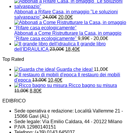
prezzo
prezzo
originale
attuale
era:
è:
Abbonati a Rifare Casa, in omaggio "Le soluzioni
24,00€.
21,00€.
Il
Il
salvaspazio"
24,00
€
20,00
€
prezzo
prezzo
originale
attuale
era:
è:
Abbonati a Come Ristrutturare la Casa, in omaggio
24,00€.
20,00€.
Fascia
"Rifare casa ecologicamente"
9,99
€
-
20,00
€
di
Il grande libro
Il
Il
prezzo:
dell'IDRAULICA
23,00
€
18,40
€
prezzo
prezzo
da
Top Rated
originale
attuale
9,99€
era:
è:
a
Guarda che idea!
11,00
€
23,00€.
18,40€.
20,00€
Il restauro dei mobili
Il
Il
d'epoca
13,00
€
10,40
€
prezzo
prezzo
Ricco bagno su misura
Il
Il
originale
attuale
11,00
€
8,80
€
prezzo
prezzo
era:
è:
EDIBRICO
originale
attuale
13,00€.
10,40€.
era:
è:
Sede operativa e redazione: Località Vallemme 21 -
11,00€.
8,80€.
15066 Gavi (AL)
Sede legale: Via Emilio Caldara, 44 - 20122 Milano
P.IVA 12980140151
Telefono: (+39) 0143 645037