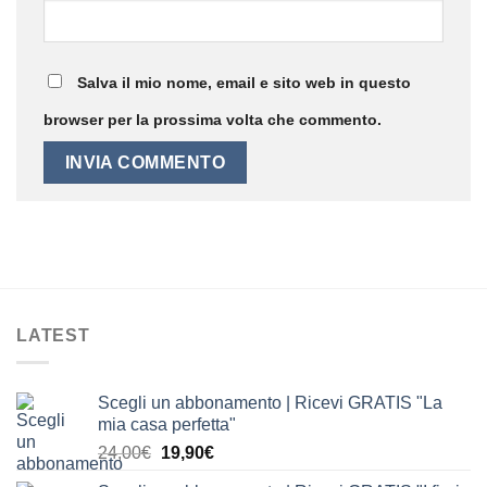
Salva il mio nome, email e sito web in questo
browser per la prossima volta che commento.
LATEST
Scegli un abbonamento | Ricevi GRATIS "La
mia casa perfetta"
Il
Il
24,00
€
19,90
€
prezzo
prezzo