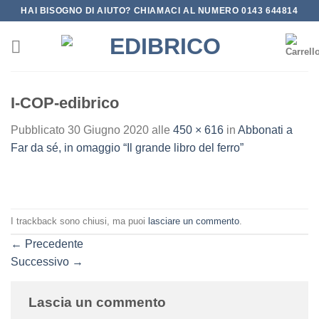
Salta
HAI BISOGNO DI AIUTO? CHIAMACI AL NUMERO 0143 644814
ai
contenuti
I-COP-edibrico
Pubblicato
30 Giugno 2020
alle
450 × 616
in
Abbonati a
Far da sé, in omaggio “Il grande libro del ferro”
I trackback sono chiusi, ma puoi
lasciare un commento
.
←
Precedente
Successivo
→
Lascia un commento