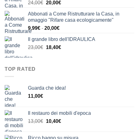
Il
Il
24,00
€
20,00
€
24,00€.
21,00€.
prezzo
prezzo
Abbonati a Come Ristrutturare la Casa, in
originale
attuale
omaggio "Rifare casa ecologicamente"
era:
è:
Fascia
9,99
€
-
20,00
€
24,00€.
20,00€.
di
Il grande libro dell'IDRAULICA
prezzo:
Il
Il
23,00
€
18,40
€
da
prezzo
prezzo
9,99€
originale
attuale
a
era:
è:
20,00€
TOP RATED
23,00€.
18,40€.
Guarda che idea!
11,00
€
Il restauro dei mobili d'epoca
Il
Il
13,00
€
10,40
€
prezzo
prezzo
originale
attuale
Ricco bagno su misura