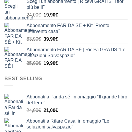
Scegli un abbonamento | Ricevi GRATIS "I fiori
originale
attuale
più belli"
era:
è:
Il
Il
24,00
€
19,90
€
24,00€.
19,90€.
prezzo
prezzo
Abbonamento FAR DA SÉ + Kit "Pronto
originale
attuale
intervento casa"
era:
è:
Il
Il
63,90
€
39,90
€
24,00€.
19,90€.
prezzo
prezzo
Abbonamento FAR DA SÉ | Ricevi GRATIS "Le
originale
attuale
Soluzioni Salvaspazio"
era:
è:
Il
Il
35,00
€
19,90
€
63,90€.
39,90€.
prezzo
prezzo
originale
attuale
BEST SELLING
era:
è:
35,00€.
19,90€.
Abbonati a Far da sé, in omaggio "Il grande libro
del ferro"
Il
Il
24,00
€
21,00
€
prezzo
prezzo
Abbonati a Rifare Casa, in omaggio "Le
originale
attuale
soluzioni salvaspazio"
era:
è: