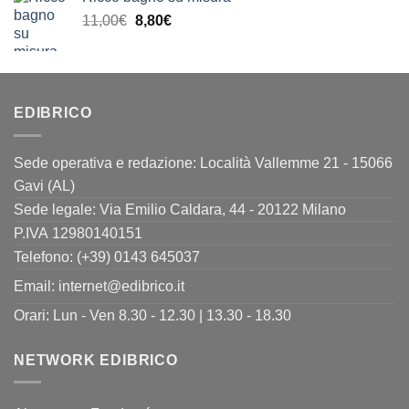
era:
è:
Il
Il
11,00
€
8,80
€
13,00€.
10,40€.
prezzo
prezzo
originale
attuale
era:
è:
11,00€.
8,80€.
EDIBRICO
Sede operativa e redazione: Località Vallemme 21 - 15066
Gavi (AL)
Sede legale: Via Emilio Caldara, 44 - 20122 Milano
P.IVA 12980140151
Telefono: (+39) 0143 645037
Email:
internet@edibrico.it
Orari: Lun - Ven 8.30 - 12.30 | 13.30 - 18.30
NETWORK EDIBRICO