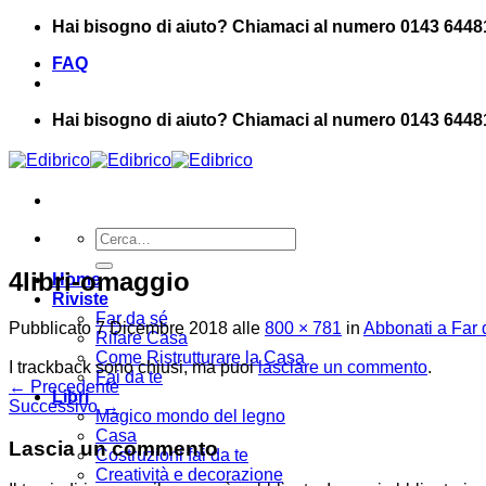
Salta
Hai bisogno di aiuto? Chiamaci al numero 0143 6448
ai
FAQ
contenuti
Hai bisogno di aiuto? Chiamaci al numero 0143 6448
Cerca:
4libri-omaggio
Home
Riviste
Far da sé
Pubblicato
7 Dicembre 2018
alle
800 × 781
in
Abbonati a Far d
Rifare Casa
Come Ristrutturare la Casa
I trackback sono chiusi, ma puoi
lasciare un commento
.
Fai da te
←
Precedente
Libri
Successivo
→
Magico mondo del legno
Casa
Lascia un commento
Costruzioni fai da te
Creatività e decorazione