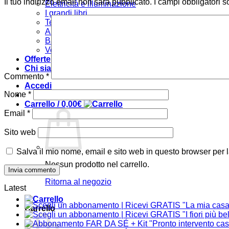
Il tuo indirizzo email non sarà pubblicato.
I campi obbligatori 
Elettricità e illuminazione
I grandi libri
Tecniche
Arredare
Bambini
Verde e giardino
Offerte
Chi siamo
Commento
*
Accedi
Nome
*
Carrello /
0,00
€
Email
*
Sito web
Salva il mio nome, email e sito web in questo browser per
Nessun prodotto nel carrello.
Ritorna al negozio
Latest
Carrello