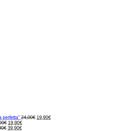
Il
Il
 perfetta"
24,00
€
19,90
€
Il
Il
prezzo
prezzo
00
€
19,90
€
Il
prezzo
Il
prezzo
originale
attuale
90
€
39,90
€