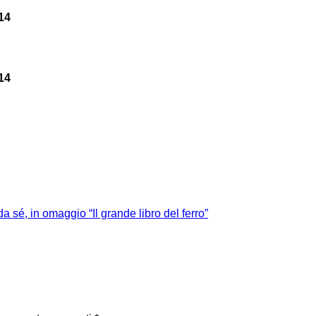
14
14
a sé, in omaggio “Il grande libro del ferro”