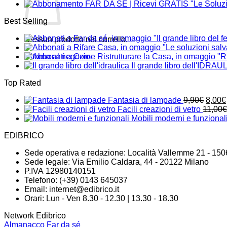
Best Selling
Nessun prodotto nel carrello.
Ritorna al negozio
Il grande libro dell'IDRAU
Top Rated
Il
Fantasia di lampade
9,90
€
8,00
€
prezz
Facili creazioni di vetro
11,00
€
origin
Mobili moderni e funzional
era:
EDIBRICO
9,90€
Sede operativa e redazione: Località Vallemme 21 - 150
Sede legale: Via Emilio Caldara, 44 - 20122 Milano
P.IVA 12980140151
Telefono: (+39) 0143 645037
Email:
internet@edibrico.it
Orari: Lun - Ven 8.30 - 12.30 | 13.30 - 18.30
Network Edibrico
Almanacco Far da sé