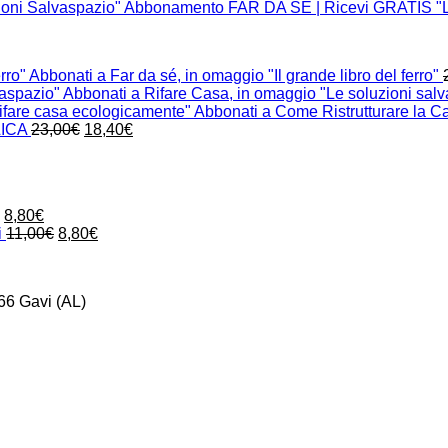
Abbonamento FAR DA SÉ | Ricevi GRATIS "Le
Abbonati a Far da sé, in omaggio "Il grande libro del ferro"
Abbonati a Rifare Casa, in omaggio "Le soluzioni sal
Abbonati a Come Ristrutturare la C
Il
Il
LICA
23,00
€
18,40
€
prezzo
prezzo
originale
attuale
era:
è:
Il
23,00€.
18,40€.
o
prezzo
Il
Il
8,80
€
ale
attuale
prezzo
prezzo
Il
Il
i
11,00
€
8,80
€
è:
originale
attuale
prezzo
prezzo
.
8,00€.
era:
è:
originale
attuale
11,00€.
8,80€.
era:
è:
66 Gavi (AL)
11,00€.
8,80€.