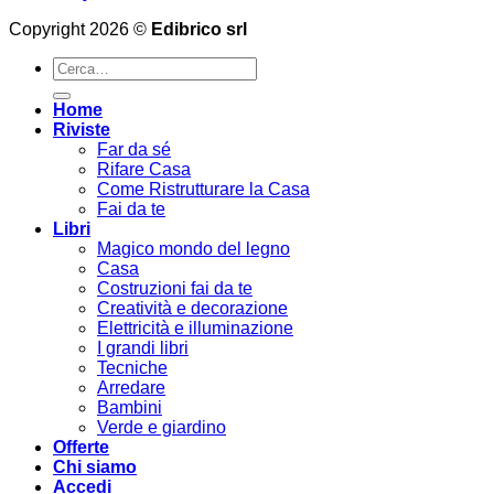
Copyright 2026 ©
Edibrico srl
Cerca:
Home
Riviste
Far da sé
Rifare Casa
Come Ristrutturare la Casa
Fai da te
Libri
Magico mondo del legno
Casa
Costruzioni fai da te
Creatività e decorazione
Elettricità e illuminazione
I grandi libri
Tecniche
Arredare
Bambini
Verde e giardino
Offerte
Chi siamo
Accedi