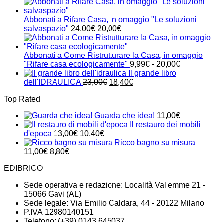
prezzo
prezzo
originale
attuale
era:
è:
Abbonati a Rifare Casa, in omaggio "Le soluzioni
24,00€.
21,00€.
Il
Il
salvaspazio"
24,00
€
20,00
€
prezzo
prezzo
originale
attuale
era:
è:
Abbonati a Come Ristrutturare la Casa, in omaggio
24,00€.
20,00€.
Fascia
"Rifare casa ecologicamente"
9,99
€
-
20,00
€
di
Il grande libro
Il
Il
prezzo:
dell'IDRAULICA
23,00
€
18,40
€
prezzo
prezzo
da
Top Rated
originale
attuale
9,99€
era:
è:
a
Guarda che idea!
11,00
€
23,00€.
18,40€.
20,00€
Il restauro dei mobili
Il
Il
d'epoca
13,00
€
10,40
€
prezzo
prezzo
Ricco bagno su misura
Il
Il
originale
attuale
11,00
€
8,80
€
prezzo
prezzo
era:
è:
EDIBRICO
originale
attuale
13,00€.
10,40€.
era:
è:
Sede operativa e redazione: Località Vallemme 21 -
11,00€.
8,80€.
15066 Gavi (AL)
Sede legale: Via Emilio Caldara, 44 - 20122 Milano
P.IVA 12980140151
Telefono: (+39) 0143 645037