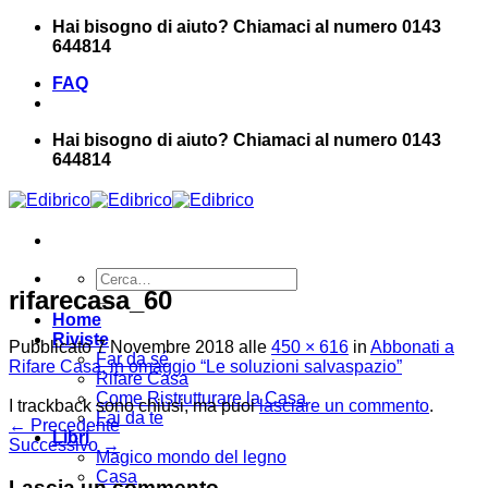
Salta
Hai bisogno di aiuto? Chiamaci al numero 0143
ai
644814
contenuti
FAQ
Hai bisogno di aiuto? Chiamaci al numero 0143
644814
Cerca:
rifarecasa_60
Home
Riviste
Pubblicato
7 Novembre 2018
alle
450 × 616
in
Abbonati a
Far da sé
Rifare Casa, in omaggio “Le soluzioni salvaspazio”
Rifare Casa
Come Ristrutturare la Casa
I trackback sono chiusi, ma puoi
lasciare un commento
.
Fai da te
←
Precedente
Libri
Successivo
→
Magico mondo del legno
Casa
Lascia un commento