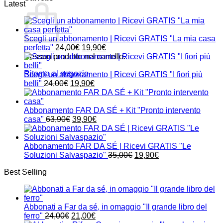
Latest
Scegli un abbonamento | Ricevi GRATIS "La mia casa
Il
Il
perfetta"
24,00
€
19,90
€
prezzo
prezzo
Nessun prodotto nel carrello.
originale
attuale
Ritorna al negozio
era:
è:
Scegli un abbonamento | Ricevi GRATIS "I fiori più
Il
24,00€.
Il
19,90€.
belli"
24,00
€
19,90
€
prezzo
prezzo
originale
attuale
era:
è:
Abbonamento FAR DA SÉ + Kit "Pronto intervento
24,00€.
Il
19,90€.
Il
casa"
63,90
€
39,90
€
prezzo
prezzo
originale
attuale
era:
è:
Abbonamento FAR DA SÉ | Ricevi GRATIS "Le
63,90€.
39,90€.
Il
Il
Soluzioni Salvaspazio"
35,00
€
19,90
€
prezzo
prezzo
Best Selling
originale
attuale
era:
è:
35,00€.
19,90€.
Abbonati a Far da sé, in omaggio "Il grande libro del
Il
Il
ferro"
24,00
€
21,00
€