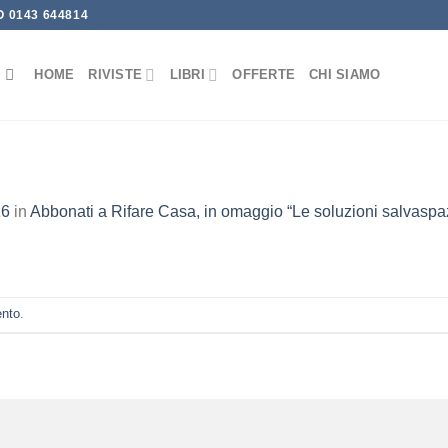
 0143 644814
HOME
RIVISTE
LIBRI
OFFERTE
CHI SIAMO
16
in
Abbonati a Rifare Casa, in omaggio “Le soluzioni salvaspa
ento
.