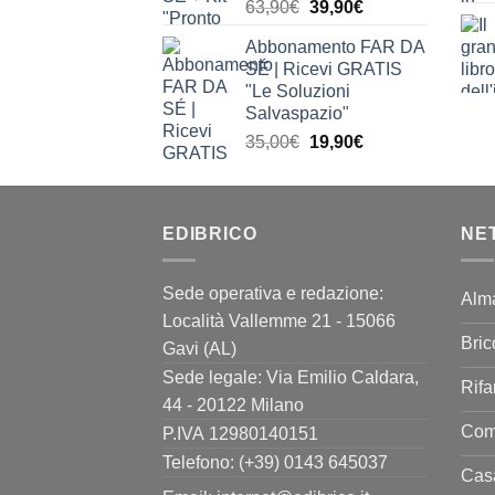
Il
Il
63,90
€
39,90
€
prezzo
prezzo
Abbonamento FAR DA
originale
attuale
SÉ | Ricevi GRATIS
era:
è:
"Le Soluzioni
63,90€.
39,90€.
Salvaspazio"
Il
Il
35,00
€
19,90
€
prezzo
prezzo
originale
attuale
era:
è:
EDIBRICO
35,00€.
19,90€.
NE
Sede operativa e redazione:
Alm
Località Vallemme 21 - 15066
Bric
Gavi (AL)
Sede legale: Via Emilio Caldara,
Rifa
44 - 20122 Milano
Come
P.IVA 12980140151
Telefono: (+39) 0143 645037
Casa