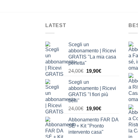
LATEST
BE
Scegli un
abbonamento | Ricevi
GRATIS "La mia casa
perfetta"
Il
Il
24,00
€
19,90
€
prezzo
prezzo
Scegli un
originale
attuale
abbonamento | Ricevi
era:
è:
GRATIS "I fiori più
24,00€.
19,90€.
belli"
Il
Il
24,00
€
19,90
€
prezzo
prezzo
Abbonamento FAR DA
originale
attuale
SÉ + Kit "Pronto
era:
è:
intervento casa"
24,00€.
19,90€.