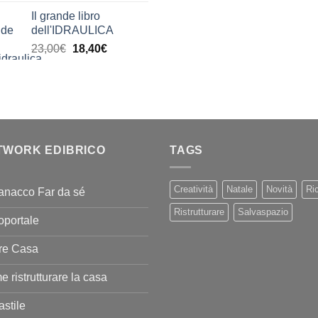
di
Il grande libro
prezzo:
dell'IDRAULICA
da
Il
Il
23,00
€
18,40
€
9,99€
prezzo
prezzo
a
originale
attuale
20,00€
era:
è:
23,00€.
18,40€.
TWORK EDIBRICO
TAGS
Creatività
Natale
Novità
Ric
anacco Far da sé
Ristrutturare
Salvaspazio
oportale
re Casa
 ristrutturare la casa
stile