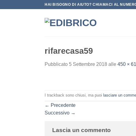
Salta
HAI BISOGNO DI AIUTO? CHIAMACI AL NUMERO
ai
contenuti
rifarecasa59
Pubblicato
5 Settembre 2018
alle
450 × 6
I trackback sono chiusi, ma puoi
lasciare un comm
←
Precedente
Successivo
→
Lascia un commento