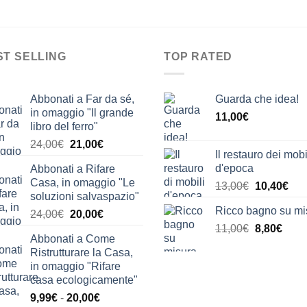
ST SELLING
TOP RATED
Abbonati a Far da sé,
Guarda che idea!
in omaggio "Il grande
11,00
€
libro del ferro"
Il
Il
24,00
€
21,00
€
Il restauro dei mobi
prezzo
prezzo
d'epoca
Abbonati a Rifare
originale
attuale
Casa, in omaggio "Le
Il
Il
13,00
€
10,40
€
era:
è:
soluzioni salvaspazio"
prezzo
pre
24,00€.
21,00€.
Ricco bagno su mi
Il
Il
24,00
€
20,00
€
originale
attu
prezzo
prezzo
Il
Il
11,00
€
era:
8,80
€
è:
Abbonati a Come
originale
attuale
prezzo
prez
13,00€.
10,
Ristrutturare la Casa,
era:
è:
originale
attua
in omaggio "Rifare
24,00€.
20,00€.
era:
è:
casa ecologicamente"
11,00€.
8,80€
Fascia
9,99
€
-
20,00
€