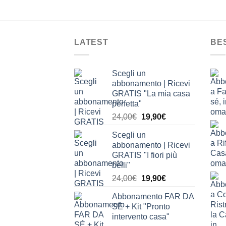
LATEST
BE
Scegli un
abbonamento | Ricevi
GRATIS "La mia casa
perfetta"
Il
Il
24,00
€
19,90
€
prezzo
prezzo
Scegli un
originale
attuale
abbonamento | Ricevi
era:
è:
GRATIS "I fiori più
24,00€.
19,90€.
belli"
Il
Il
24,00
€
19,90
€
prezzo
prezzo
Abbonamento FAR DA
originale
attuale
SÉ + Kit "Pronto
era:
è:
intervento casa"
24,00€.
19,90€.