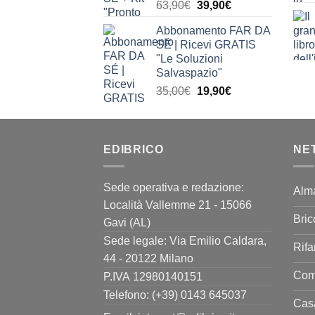
Il
Il
63,90
€
39,90
€
prezzo
prezzo
Abbonamento FAR DA
originale
attuale
SÉ | Ricevi GRATIS
era:
è:
"Le Soluzioni
63,90€.
39,90€.
Salvaspazio"
Il
Il
35,00
€
19,90
€
prezzo
prezzo
originale
attuale
era:
è:
EDIBRICO
35,00€.
19,90€.
NE
Sede operativa e redazione:
Alm
Località Vallemme 21 - 15066
Bric
Gavi (AL)
Sede legale: Via Emilio Caldara,
Rifa
44 - 20122 Milano
Come
P.IVA 12980140151
Telefono: (+39) 0143 645037
Casa