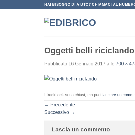
Salta
HAI BISOGNO DI AIUTO? CHIAMACI AL NUMERO
ai
contenuti
Oggetti belli riciclando
Pubblicato
16 Gennaio 2017
alle
700 × 47
I trackback sono chiusi, ma puoi
lasciare un comm
←
Precedente
Successivo
→
Lascia un commento