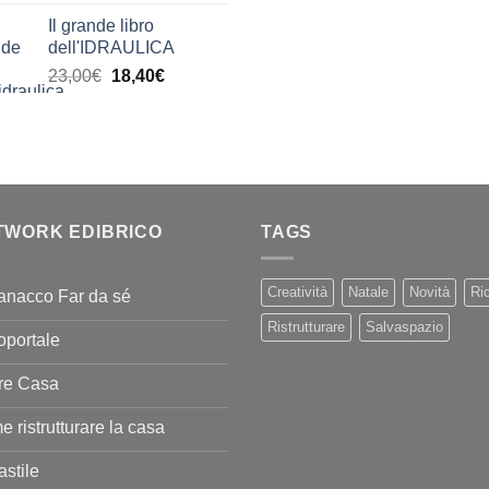
di
Il grande libro
prezzo:
dell'IDRAULICA
da
Il
Il
23,00
€
18,40
€
9,99€
prezzo
prezzo
a
originale
attuale
20,00€
era:
è:
23,00€.
18,40€.
TWORK EDIBRICO
TAGS
Creatività
Natale
Novità
Ric
anacco Far da sé
Ristrutturare
Salvaspazio
oportale
re Casa
 ristrutturare la casa
stile