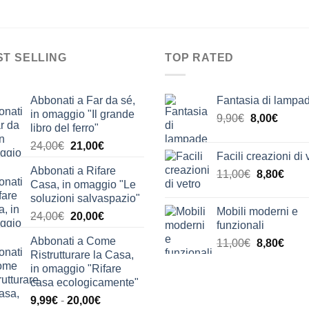
ST SELLING
TOP RATED
Abbonati a Far da sé,
Fantasia di lampa
in omaggio "Il grande
Il
Il
9,90
€
8,00
€
libro del ferro"
prezzo
prezz
Il
Il
24,00
€
21,00
€
originale
attual
Facili creazioni di 
prezzo
prezzo
era:
è:
Abbonati a Rifare
Il
Il
originale
attuale
11,00
€
8,80
€
9,90€.
8,00€.
Casa, in omaggio "Le
prezzo
prez
era:
è:
soluzioni salvaspazio"
originale
attua
24,00€.
21,00€.
Mobili moderni e
Il
Il
24,00
€
20,00
€
era:
è:
funzionali
prezzo
prezzo
11,00€.
8,80€
Abbonati a Come
Il
Il
11,00
€
8,80
€
originale
attuale
Ristrutturare la Casa,
prezzo
prez
era:
è:
in omaggio "Rifare
originale
attua
24,00€.
20,00€.
casa ecologicamente"
era:
è:
Fascia
9,99
€
-
20,00
€
11,00€.
8,80€