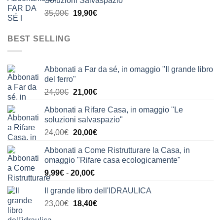
Soluzioni Salvaspazio"
era:
è:
Il
Il
35,00
€
19,90
€
63,90€.
39,90€.
prezzo
prezzo
originale
attuale
BEST SELLING
era:
è:
35,00€.
19,90€.
Abbonati a Far da sé, in omaggio "Il grande libro
del ferro"
Il
Il
24,00
€
21,00
€
prezzo
prezzo
Abbonati a Rifare Casa, in omaggio "Le
originale
attuale
soluzioni salvaspazio"
era:
è:
Il
Il
24,00
€
20,00
€
24,00€.
21,00€.
prezzo
prezzo
Abbonati a Come Ristrutturare la Casa, in
originale
attuale
omaggio "Rifare casa ecologicamente"
era:
è:
Fascia
9,99
€
-
20,00
€
24,00€.
20,00€.
di
Il grande libro dell'IDRAULICA
prezzo:
Il
Il
23,00
€
18,40
€
da
prezzo
prezzo
9,99€