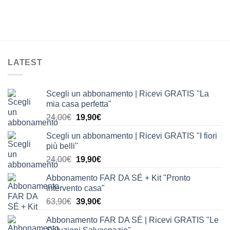
LATEST
Scegli un abbonamento | Ricevi GRATIS "La
mia casa perfetta"
Il
Il
24,00
€
19,90
€
prezzo
prezzo
Scegli un abbonamento | Ricevi GRATIS "I fiori
originale
attuale
più belli"
era:
è:
Il
Il
24,00
€
19,90
€
24,00€.
19,90€.
prezzo
prezzo
Abbonamento FAR DA SÉ + Kit "Pronto
originale
attuale
intervento casa"
era:
è:
Il
Il
63,90
€
39,90
€
24,00€.
19,90€.
prezzo
prezzo
Abbonamento FAR DA SÉ | Ricevi GRATIS "Le
originale
attuale