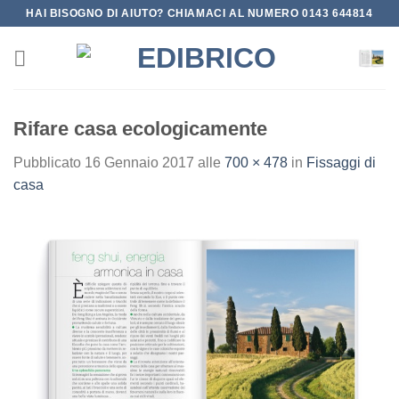
Salta
HAI BISOGNO DI AIUTO? CHIAMACI AL NUMERO 0143 644814
ai
contenuti
Rifare casa ecologicamente
Pubblicato
16 Gennaio 2017
alle
700 × 478
in
Fissaggi di
casa