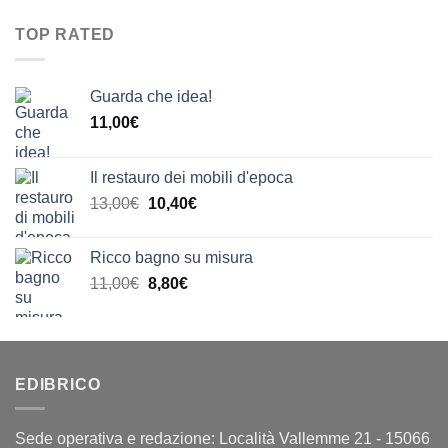
originale
attuale
a
era:
è:
20,00€
TOP RATED
23,00€.
18,40€.
Guarda che idea!
11,00
€
Il restauro dei mobili d'epoca
Il
Il
13,00
€
10,40
€
prezzo
prezzo
originale
attuale
Ricco bagno su misura
era:
è:
Il
Il
11,00
€
8,80
€
13,00€.
10,40€.
prezzo
prezzo
originale
attuale
era:
è:
11,00€.
8,80€.
EDIBRICO
Sede operativa e redazione: Località Vallemme 21 - 15066