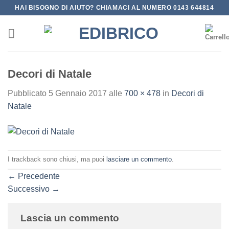
Salta
HAI BISOGNO DI AIUTO? CHIAMACI AL NUMERO 0143 644814
ai
contenuti
Decori di Natale
Pubblicato
5 Gennaio 2017
alle
700 × 478
in
Decori di
Natale
I trackback sono chiusi, ma puoi
lasciare un commento
.
←
Precedente
Successivo
→
Lascia un commento