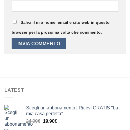
Salva il mio nome, email e sito web in questo
browser per la prossima volta che commento.
LATEST
Scegli un abbonamento | Ricevi GRATIS "La
mia casa perfetta"
Il
Il
24,00
€
19,90
€
prezzo
prezzo