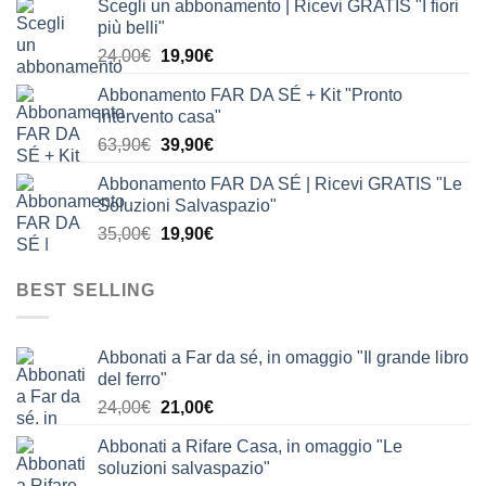
Scegli un abbonamento | Ricevi GRATIS "I fiori
originale
attuale
più belli"
era:
è:
Il
Il
24,00
€
19,90
€
24,00€.
19,90€.
prezzo
prezzo
Abbonamento FAR DA SÉ + Kit "Pronto
originale
attuale
intervento casa"
era:
è:
Il
Il
63,90
€
39,90
€
24,00€.
19,90€.
prezzo
prezzo
Abbonamento FAR DA SÉ | Ricevi GRATIS "Le
originale
attuale
Soluzioni Salvaspazio"
era:
è:
Il
Il
35,00
€
19,90
€
63,90€.
39,90€.
prezzo
prezzo
originale
attuale
BEST SELLING
era:
è:
35,00€.
19,90€.
Abbonati a Far da sé, in omaggio "Il grande libro
del ferro"
Il
Il
24,00
€
21,00
€
prezzo
prezzo
Abbonati a Rifare Casa, in omaggio "Le
originale
attuale
soluzioni salvaspazio"
era:
è: