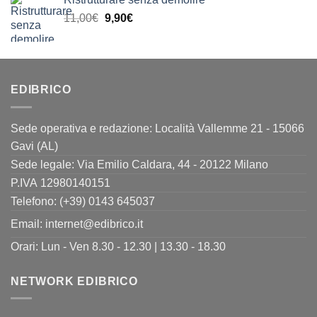
originale
attuale
Il
Il
11,00
€
era:
9,90
€
è:
prezzo
prezzo
24,00€.
19,90€.
originale
attuale
era:
è:
11,00€.
9,90€.
EDIBRICO
Sede operativa e redazione: Località Vallemme 21 - 15066
Gavi (AL)
Sede legale: Via Emilio Caldara, 44 - 20122 Milano
P.IVA 12980140151
Telefono: (+39) 0143 645037
Email:
internet@edibrico.it
Orari: Lun - Ven 8.30 - 12.30 | 13.30 - 18.30
NETWORK EDIBRICO