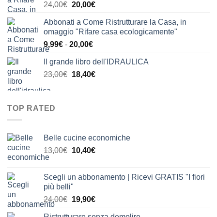
Il
Il
24,00
€
20,00
€
24,00€.
21,00€.
prezzo
prezzo
Abbonati a Come Ristrutturare la Casa, in
originale
attuale
omaggio "Rifare casa ecologicamente"
era:
è:
Fascia
9,99
€
-
20,00
€
24,00€.
20,00€.
di
Il grande libro dell'IDRAULICA
prezzo:
Il
Il
23,00
€
18,40
€
da
prezzo
prezzo
9,99€
originale
attuale
a
era:
è:
20,00€
TOP RATED
23,00€.
18,40€.
Belle cucine economiche
Il
Il
13,00
€
10,40
€
prezzo
prezzo
originale
attuale
Scegli un abbonamento | Ricevi GRATIS "I fiori
era:
è:
più belli"
13,00€.
10,40€.
Il
Il
24,00
€
19,90
€
prezzo
prezzo
Ristrutturare senza demolire