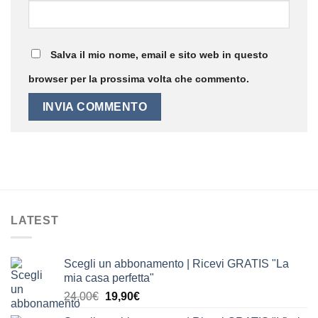
Salva il mio nome, email e sito web in questo
browser per la prossima volta che commento.
LATEST
Scegli un abbonamento | Ricevi GRATIS "La
mia casa perfetta"
Il
Il
24,00
€
19,90
€
prezzo
prezzo