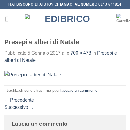
Salta
HAI BISOGNO DI AIUTO? CHIAMACI AL NUMERO 0143 644814
ai
contenuti
Presepi e alberi di Natale
Pubblicato
5 Gennaio 2017
alle
700 × 478
in
Presepi e
alberi di Natale
I trackback sono chiusi, ma puoi
lasciare un commento
.
←
Precedente
Successivo
→
Lascia un commento