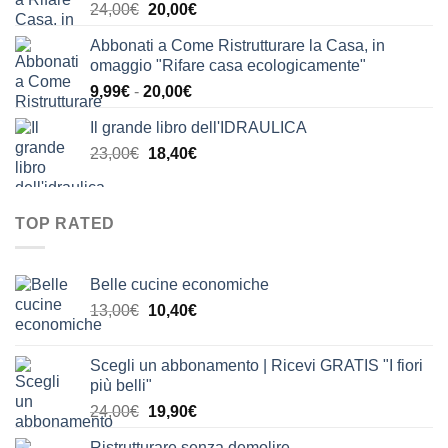
Il
Il
24,00
€
20,00
€
24,00€.
21,00€.
prezzo
prezzo
Abbonati a Come Ristrutturare la Casa, in
originale
attuale
omaggio "Rifare casa ecologicamente"
era:
è:
Fascia
9,99
€
-
20,00
€
24,00€.
20,00€.
di
Il grande libro dell'IDRAULICA
prezzo:
Il
Il
23,00
€
18,40
€
da
prezzo
prezzo
9,99€
originale
attuale
a
era:
è:
20,00€
TOP RATED
23,00€.
18,40€.
Belle cucine economiche
Il
Il
13,00
€
10,40
€
prezzo
prezzo
originale
attuale
Scegli un abbonamento | Ricevi GRATIS "I fiori
era:
è:
più belli"
13,00€.
10,40€.
Il
Il
24,00
€
19,90
€
prezzo
prezzo
Ristrutturare senza demolire