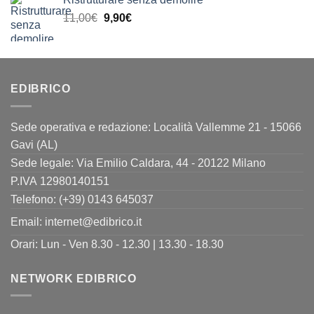
originale
attuale
Il
Il
11,00
€
era:
9,90
€
è:
prezzo
prezzo
24,00€.
19,90€.
originale
attuale
era:
è:
11,00€.
9,90€.
EDIBRICO
Sede operativa e redazione: Località Vallemme 21 - 15066
Gavi (AL)
Sede legale: Via Emilio Caldara, 44 - 20122 Milano
P.IVA 12980140151
Telefono: (+39) 0143 645037
Email:
internet@edibrico.it
Orari: Lun - Ven 8.30 - 12.30 | 13.30 - 18.30
NETWORK EDIBRICO