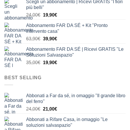
Scegli un abbonamento | Ricevi GRATIS "I fiori
originale
attuale
più belli"
era:
è:
Il
Il
24,00
€
19,90
€
24,00€.
19,90€.
prezzo
prezzo
Abbonamento FAR DA SÉ + Kit "Pronto
originale
attuale
intervento casa"
era:
è:
Il
Il
63,90
€
39,90
€
24,00€.
19,90€.
prezzo
prezzo
Abbonamento FAR DA SÉ | Ricevi GRATIS "Le
originale
attuale
Soluzioni Salvaspazio"
era:
è:
Il
Il
35,00
€
19,90
€
63,90€.
39,90€.
prezzo
prezzo
originale
attuale
BEST SELLING
era:
è:
35,00€.
19,90€.
Abbonati a Far da sé, in omaggio "Il grande libro
del ferro"
Il
Il
24,00
€
21,00
€
prezzo
prezzo
Abbonati a Rifare Casa, in omaggio "Le
originale
attuale
soluzioni salvaspazio"
era:
è: