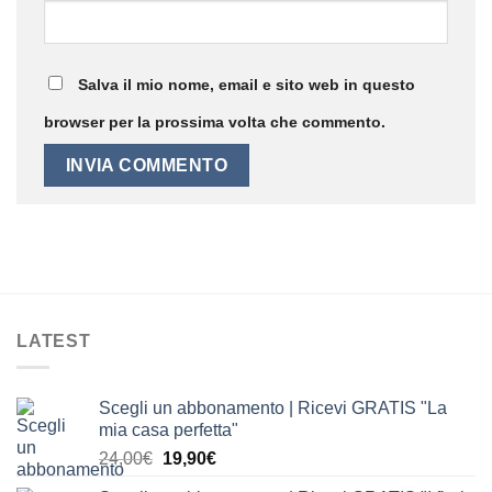
Salva il mio nome, email e sito web in questo
browser per la prossima volta che commento.
LATEST
Scegli un abbonamento | Ricevi GRATIS "La
mia casa perfetta"
Il
Il
24,00
€
19,90
€
prezzo
prezzo