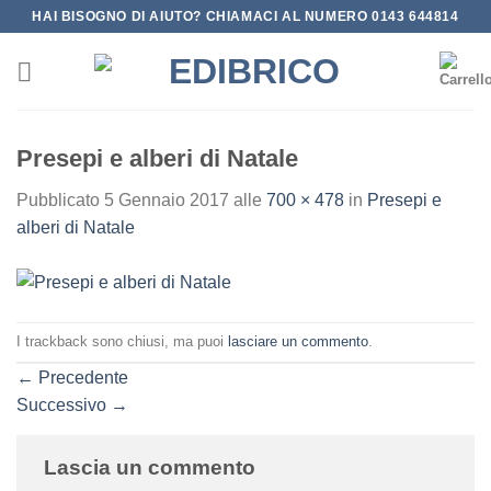
Salta
HAI BISOGNO DI AIUTO? CHIAMACI AL NUMERO 0143 644814
ai
contenuti
Presepi e alberi di Natale
Pubblicato
5 Gennaio 2017
alle
700 × 478
in
Presepi e
alberi di Natale
I trackback sono chiusi, ma puoi
lasciare un commento
.
←
Precedente
Successivo
→
Lascia un commento