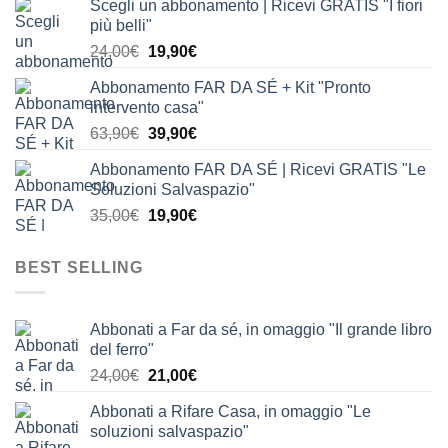
Scegli un abbonamento | Ricevi GRATIS "I fiori
originale
attuale
più belli"
era:
è:
Il
Il
24,00
€
19,90
€
24,00€.
19,90€.
prezzo
prezzo
Abbonamento FAR DA SÉ + Kit "Pronto
originale
attuale
intervento casa"
era:
è:
Il
Il
63,90
€
39,90
€
24,00€.
19,90€.
prezzo
prezzo
Abbonamento FAR DA SÉ | Ricevi GRATIS "Le
originale
attuale
Soluzioni Salvaspazio"
era:
è:
Il
Il
35,00
€
19,90
€
63,90€.
39,90€.
prezzo
prezzo
originale
attuale
BEST SELLING
era:
è:
35,00€.
19,90€.
Abbonati a Far da sé, in omaggio "Il grande libro
del ferro"
Il
Il
24,00
€
21,00
€
prezzo
prezzo
Abbonati a Rifare Casa, in omaggio "Le
originale
attuale
soluzioni salvaspazio"
era:
è: