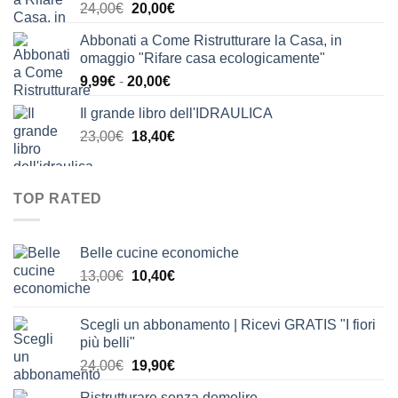
Il
Il
24,00
€
20,00
€
24,00€.
21,00€.
prezzo
prezzo
Abbonati a Come Ristrutturare la Casa, in
originale
attuale
omaggio "Rifare casa ecologicamente"
era:
è:
Fascia
9,99
€
-
20,00
€
24,00€.
20,00€.
di
Il grande libro dell'IDRAULICA
prezzo:
Il
Il
23,00
€
18,40
€
da
prezzo
prezzo
9,99€
originale
attuale
a
era:
è:
20,00€
TOP RATED
23,00€.
18,40€.
Belle cucine economiche
Il
Il
13,00
€
10,40
€
prezzo
prezzo
originale
attuale
Scegli un abbonamento | Ricevi GRATIS "I fiori
era:
è:
più belli"
13,00€.
10,40€.
Il
Il
24,00
€
19,90
€
prezzo
prezzo
Ristrutturare senza demolire