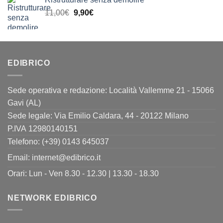
originale
attuale
Il
Il
11,00
€
era:
9,90
€
è:
prezzo
prezzo
24,00€.
19,90€.
originale
attuale
era:
è:
11,00€.
9,90€.
EDIBRICO
Sede operativa e redazione: Località Vallemme 21 - 15066
Gavi (AL)
Sede legale: Via Emilio Caldara, 44 - 20122 Milano
P.IVA 12980140151
Telefono: (+39) 0143 645037
Email:
internet@edibrico.it
Orari: Lun - Ven 8.30 - 12.30 | 13.30 - 18.30
NETWORK EDIBRICO