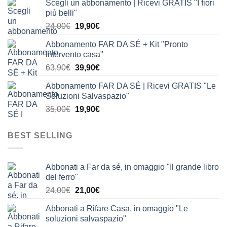
Scegli un abbonamento | Ricevi GRATIS "I fiori
originale
attuale
più belli"
era:
è:
Il
Il
24,00
€
19,90
€
24,00€.
19,90€.
prezzo
prezzo
Abbonamento FAR DA SÉ + Kit "Pronto
originale
attuale
intervento casa"
era:
è:
Il
Il
63,90
€
39,90
€
24,00€.
19,90€.
prezzo
prezzo
Abbonamento FAR DA SÉ | Ricevi GRATIS "Le
originale
attuale
Soluzioni Salvaspazio"
era:
è:
Il
Il
35,00
€
19,90
€
63,90€.
39,90€.
prezzo
prezzo
originale
attuale
BEST SELLING
era:
è:
35,00€.
19,90€.
Abbonati a Far da sé, in omaggio "Il grande libro
del ferro"
Il
Il
24,00
€
21,00
€
prezzo
prezzo
Abbonati a Rifare Casa, in omaggio "Le
originale
attuale
soluzioni salvaspazio"
era:
è: