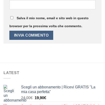
Salva il mio nome, email e sito web in questo
browser per la prossima volta che commento.
LATEST
Scegli un abbonamento | Ricevi GRATIS "La
mia casa perfetta"
Il
Il
24,00
€
19,90
€
prezzo
prezzo