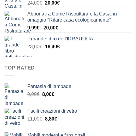
Il
Il
24,00
€
20,00
€
24,00€.
21,00€.
prezzo
prezzo
Abbonati a Come Ristrutturare la Casa, in
originale
attuale
omaggio "Rifare casa ecologicamente"
era:
è:
Fascia
9,99
€
-
20,00
€
24,00€.
20,00€.
di
Il grande libro dell'IDRAULICA
prezzo:
Il
Il
23,00
€
18,40
€
da
prezzo
prezzo
9,99€
originale
attuale
a
era:
è:
20,00€
TOP RATED
23,00€.
18,40€.
Fantasia di lampade
Il
Il
9,90
€
8,00
€
prezzo
prezzo
originale
attuale
Facili creazioni di vetro
era:
è:
Il
Il
11,00
€
8,80
€
9,90€.
8,00€.
prezzo
prezzo
originale
attuale
Mobili moderni e funzionali