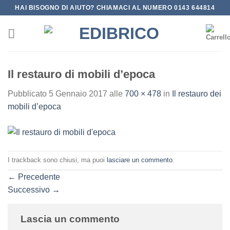
Salta
HAI BISOGNO DI AIUTO? CHIAMACI AL NUMERO 0143 644814
ai
contenuti
Il restauro di mobili d’epoca
Pubblicato
5 Gennaio 2017
alle
700 × 478
in
Il restauro dei
mobili d’epoca
I trackback sono chiusi, ma puoi
lasciare un commento
.
←
Precedente
Successivo
→
Lascia un commento