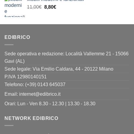
era:
è:
Il
Il
11,00
€
8,80
€
11,00€.
8,80€.
prezzo
prezzo
originale
attuale
era:
è:
11,00€.
8,80€.
EDIBRICO
Sede operativa e redazione: Località Vallemme 21 - 15066
Gavi (AL)
Sede legale: Via Emilio Caldara, 44 - 20122 Milano
P.IVA 12980140151
Telefono: (+39) 0143 645037
Email:
internet@edibrico.it
Orari: Lun - Ven 8.30 - 12.30 | 13.30 - 18.30
NETWORK EDIBRICO