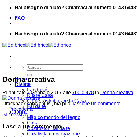
Salta
Hai bisogno di aiuto? Chiamaci al numero 0143 6448
ai
FAQ
contenuti
Hai bisogno di aiuto? Chiamaci al numero 0143 6448
Cerca:
Donna creativa
Home
Riviste
Far da sé
Pubblicato
3 Gennaio 2017
alle
700 × 478
in
Donna creativa
Rifare Casa
Come Ristrutturare la Casa
I trackback sono chiusi, ma puoi
lasciare un commento
.
Fai da te
←
Precedente
Libri
Successivo
→
Magico mondo del legno
Casa
Lascia un commento
Costruzioni fai da te
Creatività e decorazione