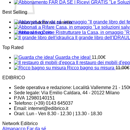
Best Selling
Nessun prodotto nel carrello.
Ritorna al negozio
Il grande libro dell'IDRAU
Top Rated
Guarda che idea!
11,00
€
Il restauro dei mobili d'ep
Ricco bagno su misura
11,00
€
EDIBRICO
Sede operativa e redazione: Località Vallemme 21 - 150
Sede legale: Via Emilio Caldara, 44 - 20122 Milano
P.IVA 12980140151
Telefono: (+39) 0143 645037
Email:
internet@edibrico.it
Orari: Lun - Ven 8.30 - 12.30 | 13.30 - 18.30
Network Edibrico
Almanacco Far da sé