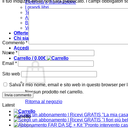
Il tuo indirizzo email non sarà pubblicato.
I campi obbligatori 
Elettricità e illuminazione
I grandi libri
Tecniche
Arredare
Bambini
Verde e giardino
Offerte
Chi siamo
Commento
*
Accedi
Nome
*
Carrello /
0,00
€
Email
*
Sito web
Salva il mio nome, email e sito web in questo browser per
Nessun prodotto nel carrello.
Ritorna al negozio
Latest
Carrello