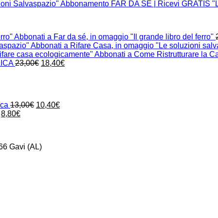
Abbonamento FAR DA SÉ | Ricevi GRATIS "Le
Abbonati a Far da sé, in omaggio "Il grande libro del ferro"
Abbonati a Rifare Casa, in omaggio "Le soluzioni sal
Abbonati a Come Ristrutturare la C
Il
Il
LICA
23,00
€
18,40
€
prezzo
prezzo
originale
attuale
era:
è:
23,00€.
18,40€.
Il
Il
oca
13,00
€
10,40
€
Il
Il
prezzo
prezzo
8,80
€
prezzo
prezzo
originale
attuale
originale
attuale
era:
è:
era:
è:
13,00€.
10,40€.
66 Gavi (AL)
11,00€.
8,80€.