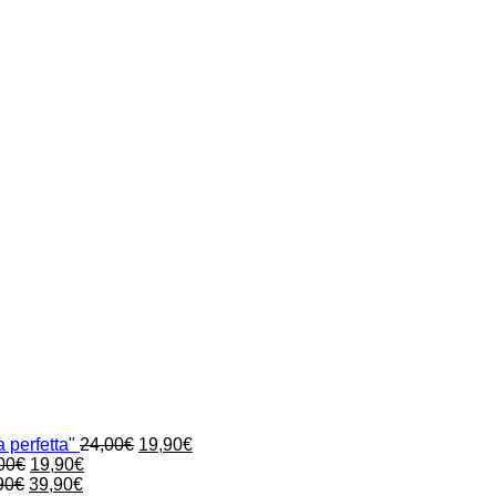
Il
Il
 perfetta"
24,00
€
19,90
€
Il
Il
prezzo
prezzo
00
€
19,90
€
Il
prezzo
Il
prezzo
originale
attuale
90
€
39,90
€