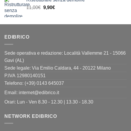
originale
attuale
Il
Il
11,00
€
era:
9,90
€
è:
prezzo
prezzo
24,00€.
19,90€.
originale
attuale
era:
è:
11,00€.
9,90€.
EDIBRICO
Sede operativa e redazione: Località Vallemme 21 - 15066
Gavi (AL)
Sede legale: Via Emilio Caldara, 44 - 20122 Milano
P.IVA 12980140151
Telefono: (+39) 0143 645037
Email:
internet@edibrico.it
Orari: Lun - Ven 8.30 - 12.30 | 13.30 - 18.30
NETWORK EDIBRICO