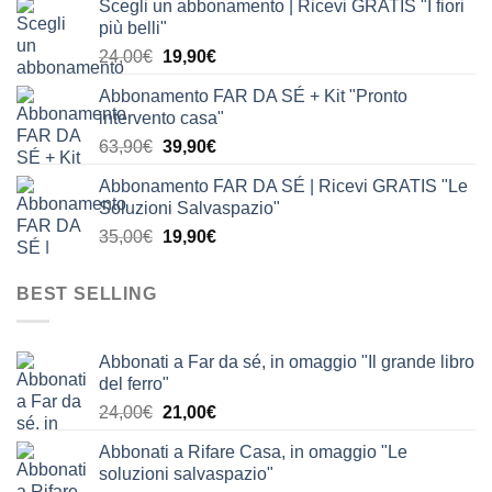
Scegli un abbonamento | Ricevi GRATIS "I fiori
originale
attuale
più belli"
era:
è:
Il
Il
24,00
€
19,90
€
24,00€.
19,90€.
prezzo
prezzo
Abbonamento FAR DA SÉ + Kit "Pronto
originale
attuale
intervento casa"
era:
è:
Il
Il
63,90
€
39,90
€
24,00€.
19,90€.
prezzo
prezzo
Abbonamento FAR DA SÉ | Ricevi GRATIS "Le
originale
attuale
Soluzioni Salvaspazio"
era:
è:
Il
Il
35,00
€
19,90
€
63,90€.
39,90€.
prezzo
prezzo
originale
attuale
BEST SELLING
era:
è:
35,00€.
19,90€.
Abbonati a Far da sé, in omaggio "Il grande libro
del ferro"
Il
Il
24,00
€
21,00
€
prezzo
prezzo
Abbonati a Rifare Casa, in omaggio "Le
originale
attuale
soluzioni salvaspazio"
era:
è: