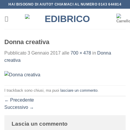
Salta
HAI BISOGNO DI AIUTO? CHIAMACI AL NUMERO 0143 644814
ai
contenuti
Donna creativa
Pubblicato
3 Gennaio 2017
alle
700 × 478
in
Donna
creativa
I trackback sono chiusi, ma puoi
lasciare un commento
.
←
Precedente
Successivo
→
Lascia un commento