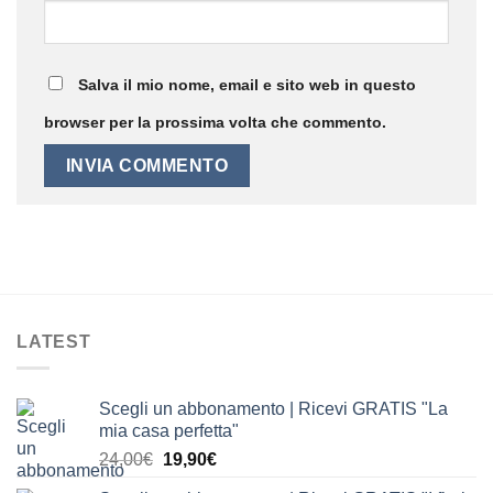
Salva il mio nome, email e sito web in questo
browser per la prossima volta che commento.
LATEST
Scegli un abbonamento | Ricevi GRATIS "La
mia casa perfetta"
Il
Il
24,00
€
19,90
€
prezzo
prezzo