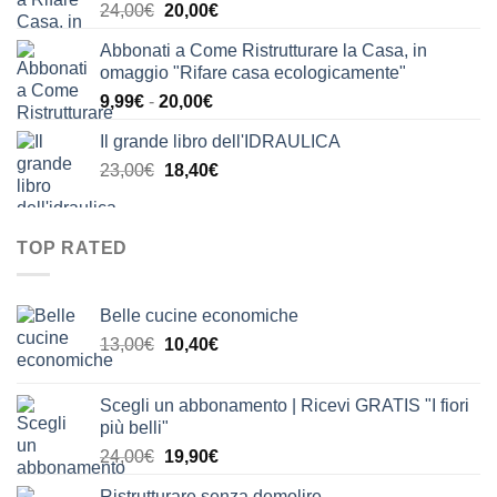
Il
Il
24,00
€
20,00
€
24,00€.
21,00€.
prezzo
prezzo
Abbonati a Come Ristrutturare la Casa, in
originale
attuale
omaggio "Rifare casa ecologicamente"
era:
è:
Fascia
9,99
€
-
20,00
€
24,00€.
20,00€.
di
Il grande libro dell'IDRAULICA
prezzo:
Il
Il
23,00
€
18,40
€
da
prezzo
prezzo
9,99€
originale
attuale
a
era:
è:
20,00€
TOP RATED
23,00€.
18,40€.
Belle cucine economiche
Il
Il
13,00
€
10,40
€
prezzo
prezzo
originale
attuale
Scegli un abbonamento | Ricevi GRATIS "I fiori
era:
è:
più belli"
13,00€.
10,40€.
Il
Il
24,00
€
19,90
€
prezzo
prezzo
Ristrutturare senza demolire