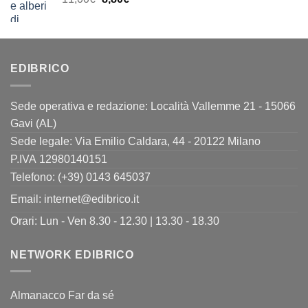
23,00€.
18,40€.
prezzo
prezzo
originale
attuale
era:
è:
11,00€.
8,80€.
EDIBRICO
Sede operativa e redazione: Località Vallemme 21 - 15066
Gavi (AL)
Sede legale: Via Emilio Caldara, 44 - 20122 Milano
P.IVA 12980140151
Telefono: (+39) 0143 645037
Email:
internet@edibrico.it
Orari: Lun - Ven 8.30 - 12.30 | 13.30 - 18.30
NETWORK EDIBRICO
Almanacco Far da sé