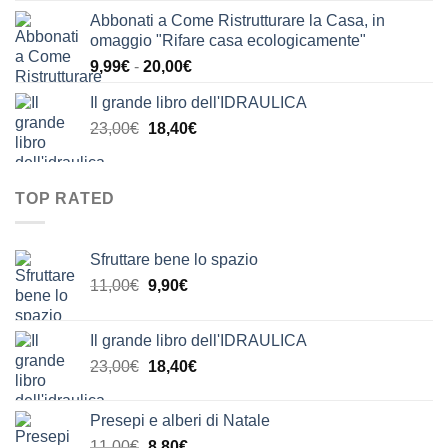
prezzo
prezzo
Abbonati a Come Ristrutturare la Casa, in
originale
attuale
omaggio "Rifare casa ecologicamente"
era:
è:
Fascia
9,99
€
-
20,00
€
24,00€.
20,00€.
di
Il grande libro dell'IDRAULICA
prezzo:
Il
Il
23,00
€
18,40
€
da
prezzo
prezzo
9,99€
originale
attuale
a
era:
è:
20,00€
TOP RATED
23,00€.
18,40€.
Sfruttare bene lo spazio
Il
Il
11,00
€
9,90
€
prezzo
prezzo
originale
attuale
Il grande libro dell'IDRAULICA
era:
è:
Il
Il
23,00
€
18,40
€
11,00€.
9,90€.
prezzo
prezzo
originale
attuale
Presepi e alberi di Natale
era:
è:
Il
Il
11,00
€
8,80
€