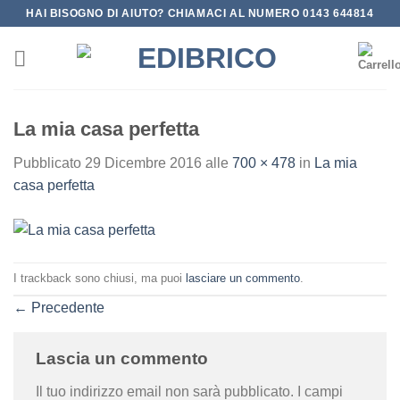
Salta
HAI BISOGNO DI AIUTO? CHIAMACI AL NUMERO 0143 644814
ai
contenuti
La mia casa perfetta
Pubblicato
29 Dicembre 2016
alle
700 × 478
in
La mia
casa perfetta
I trackback sono chiusi, ma puoi
lasciare un commento
.
←
Precedente
Lascia un commento
Il tuo indirizzo email non sarà pubblicato.
I campi