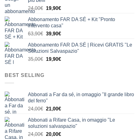
più belli"
era:
è:
Il
Il
24,00
€
19,90
€
24,00€.
19,90€.
prezzo
prezzo
Abbonamento FAR DA SÉ + Kit "Pronto
originale
attuale
intervento casa"
era:
è:
Il
Il
63,90
€
39,90
€
24,00€.
19,90€.
prezzo
prezzo
Abbonamento FAR DA SÉ | Ricevi GRATIS "Le
originale
attuale
Soluzioni Salvaspazio"
era:
è:
Il
Il
35,00
€
19,90
€
63,90€.
39,90€.
prezzo
prezzo
originale
attuale
BEST SELLING
era:
è:
35,00€.
19,90€.
Abbonati a Far da sé, in omaggio "Il grande libro
del ferro"
Il
Il
24,00
€
21,00
€
prezzo
prezzo
Abbonati a Rifare Casa, in omaggio "Le
originale
attuale
soluzioni salvaspazio"
era:
è:
Il
Il
24,00
€
20,00
€
24,00€.
21,00€.