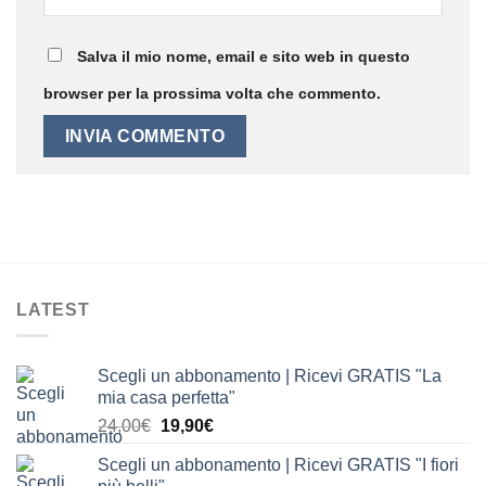
Salva il mio nome, email e sito web in questo
browser per la prossima volta che commento.
LATEST
Scegli un abbonamento | Ricevi GRATIS "La
mia casa perfetta"
Il
Il
24,00
€
19,90
€
prezzo
prezzo
Scegli un abbonamento | Ricevi GRATIS "I fiori
originale
attuale