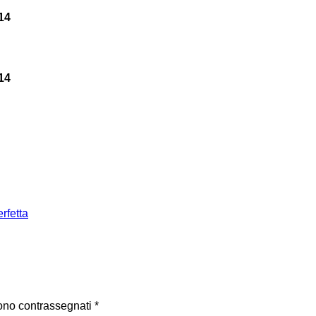
14
14
rfetta
sono contrassegnati
*