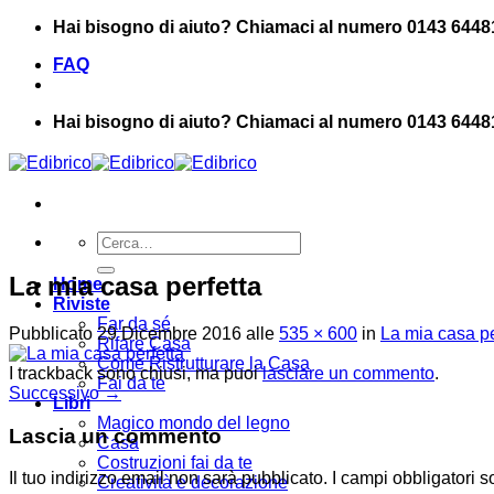
Salta
Hai bisogno di aiuto? Chiamaci al numero 0143 6448
ai
FAQ
contenuti
Hai bisogno di aiuto? Chiamaci al numero 0143 6448
Cerca:
La mia casa perfetta
Home
Riviste
Far da sé
Pubblicato
29 Dicembre 2016
alle
535 × 600
in
La mia casa pe
Rifare Casa
Come Ristrutturare la Casa
I trackback sono chiusi, ma puoi
lasciare un commento
.
Fai da te
Successivo
→
Libri
Magico mondo del legno
Lascia un commento
Casa
Costruzioni fai da te
Il tuo indirizzo email non sarà pubblicato.
I campi obbligatori 
Creatività e decorazione