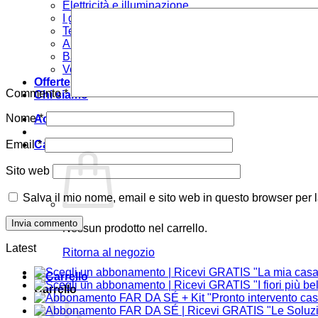
Elettricità e illuminazione
I grandi libri
Tecniche
Arredare
Bambini
Verde e giardino
Offerte
Commento
*
Chi siamo
Nome
*
Accedi
Carrello /
0,00
€
Email
*
Sito web
Salva il mio nome, email e sito web in questo browser per
Nessun prodotto nel carrello.
Latest
Ritorna al negozio
Carrello