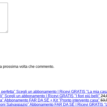
 la prossima volta che commento.
Scegli un abbonamento | Ricevi GRATIS "La mia casa
Scegli un abbonamento | Ricevi GRATIS "I fiori più belli"
24,
Abbonamento FAR DA SÉ + Kit "Pronto intervento casa"
63,
Abbonamento FAR DA SÉ | Ricevi GRATIS "Le