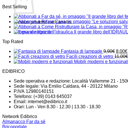
Best Selling
Nessun prodotto nel carrello.
Ritorna al negozio
Il grande libro dell'IDRAU
Top Rated
Il
Fantasia di lampade
9,90
€
8,00
€
prezz
Facili creazioni di vetro
11,00
€
origin
Mobili moderni e funzional
era:
EDIBRICO
9,90€
Sede operativa e redazione: Località Vallemme 21 - 150
Sede legale: Via Emilio Caldara, 44 - 20122 Milano
P.IVA 12980140151
Telefono: (+39) 0143 645037
Email:
internet@edibrico.it
Orari: Lun - Ven 8.30 - 12.30 | 13.30 - 18.30
Network Edibrico
Almanacco Far da sé
Bricoportale