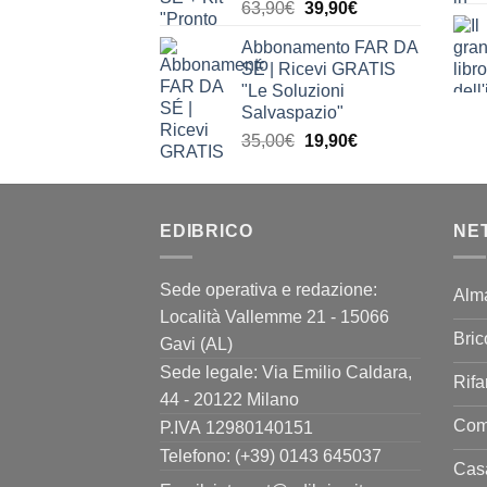
Il
Il
63,90
€
39,90
€
prezzo
prezzo
Abbonamento FAR DA
originale
attuale
SÉ | Ricevi GRATIS
era:
è:
"Le Soluzioni
63,90€.
39,90€.
Salvaspazio"
Il
Il
35,00
€
19,90
€
prezzo
prezzo
originale
attuale
era:
è:
EDIBRICO
35,00€.
19,90€.
NE
Sede operativa e redazione:
Alm
Località Vallemme 21 - 15066
Bric
Gavi (AL)
Sede legale: Via Emilio Caldara,
Rifa
44 - 20122 Milano
Come
P.IVA 12980140151
Telefono: (+39) 0143 645037
Casa