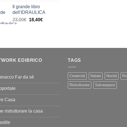
di
era:
è:
Il grande libro
prezzo:
11,00€.
9,90€
dell'IDRAULICA
da
Il
Il
23,00
€
18,40
€
9,99€
prezzo
prezzo
a
originale
attuale
20,00€
era:
è:
23,00€.
18,40€.
TWORK EDIBRICO
TAGS
Creatività
Natale
Novità
Ric
anacco Far da sé
Ristrutturare
Salvaspazio
oportale
re Casa
 ristrutturare la casa
stile