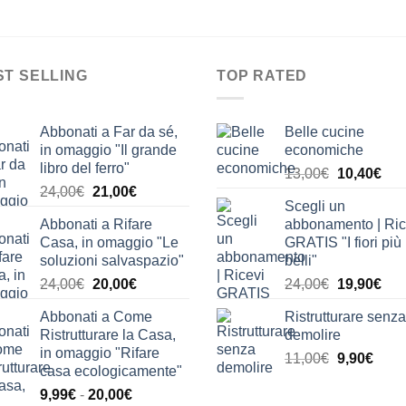
ST SELLING
TOP RATED
Abbonati a Far da sé,
Belle cucine
in omaggio "Il grande
economiche
libro del ferro"
Il
Il
13,00
€
10,40
€
Il
Il
24,00
€
21,00
€
prezzo
pre
Scegli un
prezzo
prezzo
originale
attu
Abbonati a Rifare
abbonamento | Ric
originale
attuale
era:
è:
Casa, in omaggio "Le
GRATIS "I fiori più
era:
è:
13,00€.
10,
soluzioni salvaspazio"
belli"
24,00€.
21,00€.
Il
Il
Il
Il
24,00
€
20,00
€
24,00
€
19,90
€
prezzo
prezzo
prezzo
pre
Abbonati a Come
Ristrutturare senza
originale
attuale
originale
attu
Ristrutturare la Casa,
demolire
era:
è:
era:
è:
in omaggio "Rifare
Il
Il
11,00
€
9,90
€
24,00€.
20,00€.
24,00€.
19,
casa ecologicamente"
prezzo
prez
Fascia
9,99
€
-
20,00
€
originale
attua