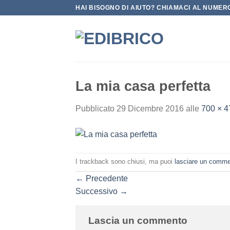
Salta
HAI BISOGNO DI AIUTO? CHIAMACI AL NUMERO
ai
contenuti
La mia casa perfetta
Pubblicato
29 Dicembre 2016
alle
700 × 4
I trackback sono chiusi, ma puoi
lasciare un comm
←
Precedente
Successivo
→
Lascia un commento