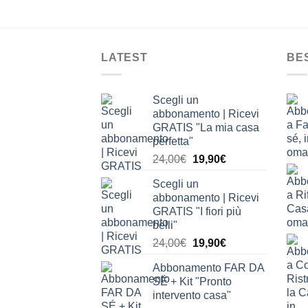
LATEST
BE
Scegli un
abbonamento | Ricevi
GRATIS "La mia casa
perfetta"
Il
Il
24,00
€
19,90
€
prezzo
prezzo
Scegli un
originale
attuale
abbonamento | Ricevi
era:
è:
GRATIS "I fiori più
24,00€.
19,90€.
belli"
Il
Il
24,00
€
19,90
€
prezzo
prezzo
Abbonamento FAR DA
originale
attuale
SÉ + Kit "Pronto
era:
è:
intervento casa"
24,00€.
19,90€.