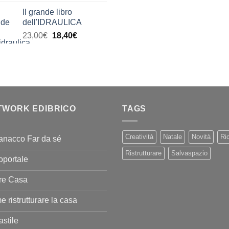
di
era:
è:
Il grande libro
prezzo:
11,00€.
9,90€
dell'IDRAULICA
da
Il
Il
23,00
€
18,40
€
9,99€
prezzo
prezzo
a
originale
attuale
20,00€
era:
è:
23,00€.
18,40€.
TWORK EDIBRICO
TAGS
Creatività
Natale
Novità
Ric
anacco Far da sé
Ristrutturare
Salvaspazio
oportale
re Casa
 ristrutturare la casa
stile