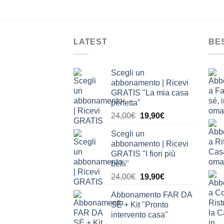
LATEST
BE
Scegli un
abbonamento | Ricevi
GRATIS "La mia casa
perfetta"
Il
Il
24,00
€
19,90
€
prezzo
prezzo
Scegli un
originale
attuale
abbonamento | Ricevi
era:
è:
GRATIS "I fiori più
24,00€.
19,90€.
belli"
Il
Il
24,00
€
19,90
€
prezzo
prezzo
Abbonamento FAR DA
originale
attuale
SÉ + Kit "Pronto
era:
è:
intervento casa"
24,00€.
19,90€.