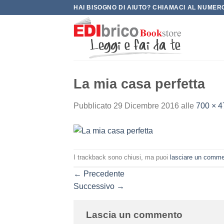
Salta
HAI BISOGNO DI AIUTO? CHIAMACI AL NUMERO
ai
contenuti
La mia casa perfetta
Pubblicato
29 Dicembre 2016
alle
700 × 4
I trackback sono chiusi, ma puoi
lasciare un comm
←
Precedente
Successivo
→
Lascia un commento