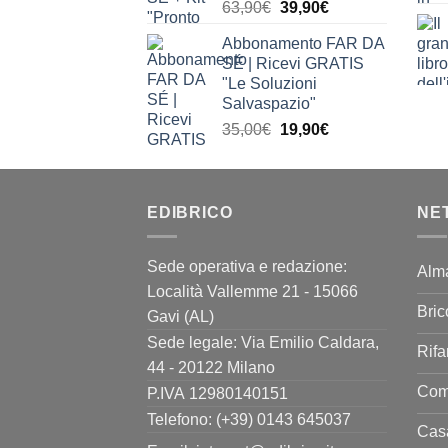
Il
Il
63,90
€
39,90
€
prezzo
prezzo
Abbonamento FAR DA
originale
attuale
SÉ | Ricevi GRATIS
era:
è:
"Le Soluzioni
63,90€.
39,90€.
Salvaspazio"
Il
Il
35,00
€
19,90
€
prezzo
prezzo
originale
attuale
era:
è:
EDIBRICO
35,00€.
19,90€.
NE
Sede operativa e redazione:
Alm
Località Vallemme 21 - 15066
Bric
Gavi (AL)
Sede legale: Via Emilio Caldara,
Rifa
44 - 20122 Milano
Come
P.IVA 12980140151
Telefono: (+39) 0143 645037
Casa