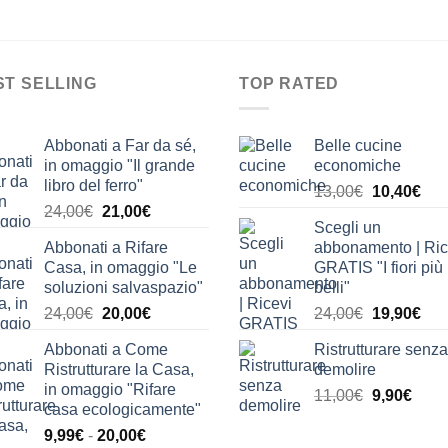
ST SELLING
TOP RATED
Abbonati a Far da sé,
Belle cucine
in omaggio "Il grande
economiche
libro del ferro"
Il
Il
13,00
€
10,40
€
Il
Il
24,00
€
21,00
€
prezzo
pre
Scegli un
prezzo
prezzo
originale
attu
Abbonati a Rifare
abbonamento | Ric
originale
attuale
era:
è:
Casa, in omaggio "Le
GRATIS "I fiori più
era:
è:
13,00€.
10,
soluzioni salvaspazio"
belli"
24,00€.
21,00€.
Il
Il
Il
Il
24,00
€
20,00
€
24,00
€
19,90
€
prezzo
prezzo
prezzo
pre
Abbonati a Come
Ristrutturare senza
originale
attuale
originale
attu
Ristrutturare la Casa,
demolire
era:
è:
era:
è:
in omaggio "Rifare
Il
Il
11,00
€
9,90
€
24,00€.
20,00€.
24,00€.
19,
casa ecologicamente"
prezzo
prez
Fascia
9,99
€
-
20,00
€
originale
attua