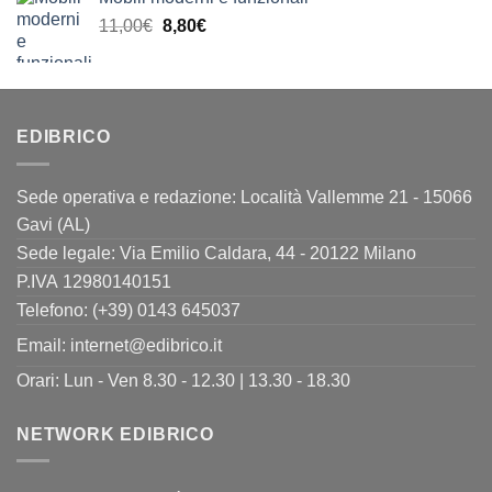
era:
è:
Il
Il
11,00
€
8,80
€
11,00€.
8,80€.
prezzo
prezzo
originale
attuale
era:
è:
11,00€.
8,80€.
EDIBRICO
Sede operativa e redazione: Località Vallemme 21 - 15066
Gavi (AL)
Sede legale: Via Emilio Caldara, 44 - 20122 Milano
P.IVA 12980140151
Telefono: (+39) 0143 645037
Email:
internet@edibrico.it
Orari: Lun - Ven 8.30 - 12.30 | 13.30 - 18.30
NETWORK EDIBRICO