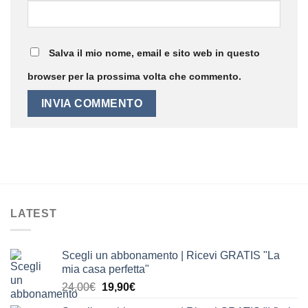
Salva il mio nome, email e sito web in questo
browser per la prossima volta che commento.
LATEST
Scegli un abbonamento | Ricevi GRATIS "La
mia casa perfetta"
Il
Il
24,00
€
19,90
€
prezzo
prezzo