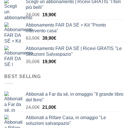
Scegli un abbonamento | Ricevi GRATIS "I fiori
originale
attuale
più belli"
era:
è:
Il
Il
24,00
€
19,90
€
24,00€.
19,90€.
prezzo
prezzo
Abbonamento FAR DA SÉ + Kit "Pronto
originale
attuale
intervento casa"
era:
è:
Il
Il
63,90
€
39,90
€
24,00€.
19,90€.
prezzo
prezzo
Abbonamento FAR DA SÉ | Ricevi GRATIS "Le
originale
attuale
Soluzioni Salvaspazio"
era:
è:
Il
Il
35,00
€
19,90
€
63,90€.
39,90€.
prezzo
prezzo
originale
attuale
BEST SELLING
era:
è:
35,00€.
19,90€.
Abbonati a Far da sé, in omaggio "Il grande libro
del ferro"
Il
Il
24,00
€
21,00
€
prezzo
prezzo
Abbonati a Rifare Casa, in omaggio "Le
originale
attuale
soluzioni salvaspazio"
era:
è: