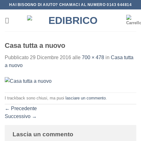
Salta
HAI BISOGNO DI AIUTO? CHIAMACI AL NUMERO 0143 644814
ai
contenuti
Casa tutta a nuovo
Pubblicato
29 Dicembre 2016
alle
700 × 478
in
Casa tutta
a nuovo
I trackback sono chiusi, ma puoi
lasciare un commento
.
←
Precedente
Successivo
→
Lascia un commento