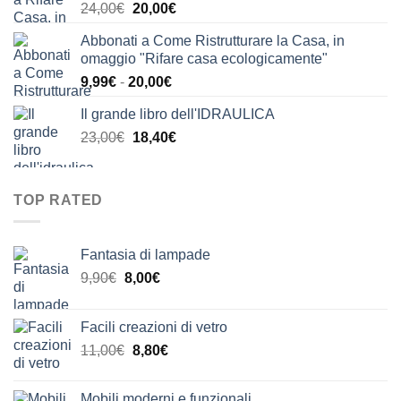
Il
Il
24,00
€
20,00
€
24,00€.
21,00€.
prezzo
prezzo
Abbonati a Come Ristrutturare la Casa, in
originale
attuale
omaggio "Rifare casa ecologicamente"
era:
è:
Fascia
9,99
€
-
20,00
€
24,00€.
20,00€.
di
Il grande libro dell'IDRAULICA
prezzo:
Il
Il
23,00
€
18,40
€
da
prezzo
prezzo
9,99€
originale
attuale
a
era:
è:
20,00€
TOP RATED
23,00€.
18,40€.
Fantasia di lampade
Il
Il
9,90
€
8,00
€
prezzo
prezzo
originale
attuale
Facili creazioni di vetro
era:
è:
Il
Il
11,00
€
8,80
€
9,90€.
8,00€.
prezzo
prezzo
originale
attuale
Mobili moderni e funzionali