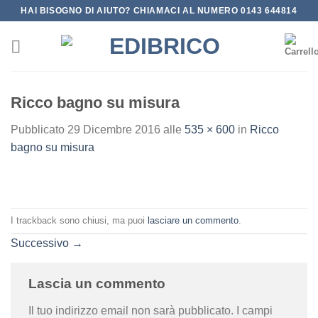
Salta
HAI BISOGNO DI AIUTO? CHIAMACI AL NUMERO 0143 644814
ai
contenuti
Ricco bagno su misura
Pubblicato
29 Dicembre 2016
alle
535 × 600
in
Ricco
bagno su misura
I trackback sono chiusi, ma puoi
lasciare un commento
.
Successivo
→
Lascia un commento
Il tuo indirizzo email non sarà pubblicato.
I campi