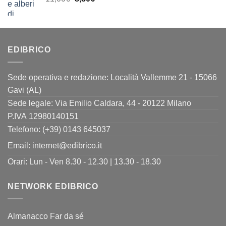
23,00€.
18,40€.
prezzo
prezzo
originale
attuale
era:
è:
11,00€.
8,80€.
EDIBRICO
Sede operativa e redazione: Località Vallemme 21 - 15066
Gavi (AL)
Sede legale: Via Emilio Caldara, 44 - 20122 Milano
P.IVA 12980140151
Telefono: (+39) 0143 645037
Email:
internet@edibrico.it
Orari: Lun - Ven 8.30 - 12.30 | 13.30 - 18.30
NETWORK EDIBRICO
Almanacco Far da sé