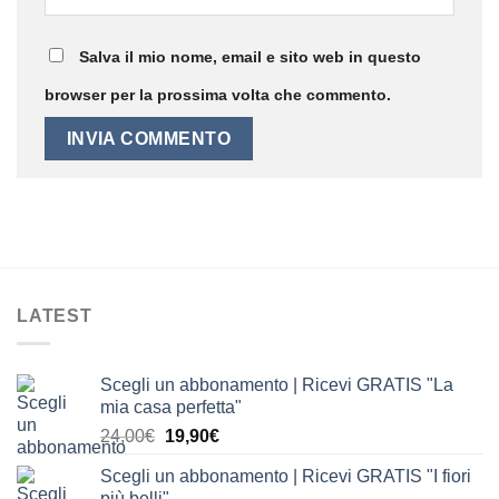
Salva il mio nome, email e sito web in questo
browser per la prossima volta che commento.
LATEST
Scegli un abbonamento | Ricevi GRATIS "La
mia casa perfetta"
Il
Il
24,00
€
19,90
€
prezzo
prezzo
Scegli un abbonamento | Ricevi GRATIS "I fiori
originale
attuale
più belli"