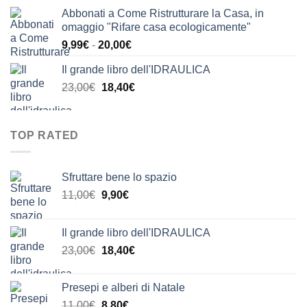
prezzo
prezzo
Abbonati a Come Ristrutturare la Casa, in
originale
attuale
omaggio "Rifare casa ecologicamente"
era:
è:
Fascia
9,99
€
-
20,00
€
24,00€.
20,00€.
di
Il grande libro dell'IDRAULICA
prezzo:
Il
Il
23,00
€
18,40
€
da
prezzo
prezzo
9,99€
originale
attuale
a
era:
è:
20,00€
TOP RATED
23,00€.
18,40€.
Sfruttare bene lo spazio
Il
Il
11,00
€
9,90
€
prezzo
prezzo
originale
attuale
Il grande libro dell'IDRAULICA
era:
è:
Il
Il
23,00
€
18,40
€
11,00€.
9,90€.
prezzo
prezzo
originale
attuale
Presepi e alberi di Natale
era:
è:
Il
Il
11,00
€
8,80
€