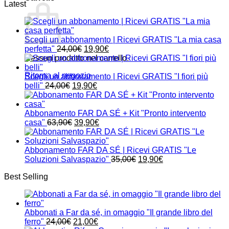
Latest
Scegli un abbonamento | Ricevi GRATIS "La mia casa
Il
Il
perfetta"
24,00
€
19,90
€
prezzo
prezzo
Nessun prodotto nel carrello.
originale
attuale
Ritorna al negozio
era:
è:
Scegli un abbonamento | Ricevi GRATIS "I fiori più
Il
24,00€.
Il
19,90€.
belli"
24,00
€
19,90
€
prezzo
prezzo
originale
attuale
era:
è:
Abbonamento FAR DA SÉ + Kit "Pronto intervento
24,00€.
Il
19,90€.
Il
casa"
63,90
€
39,90
€
prezzo
prezzo
originale
attuale
era:
è:
Abbonamento FAR DA SÉ | Ricevi GRATIS "Le
63,90€.
39,90€.
Il
Il
Soluzioni Salvaspazio"
35,00
€
19,90
€
prezzo
prezzo
Best Selling
originale
attuale
era:
è:
35,00€.
19,90€.
Abbonati a Far da sé, in omaggio "Il grande libro del
Il
Il
ferro"
24,00
€
21,00
€