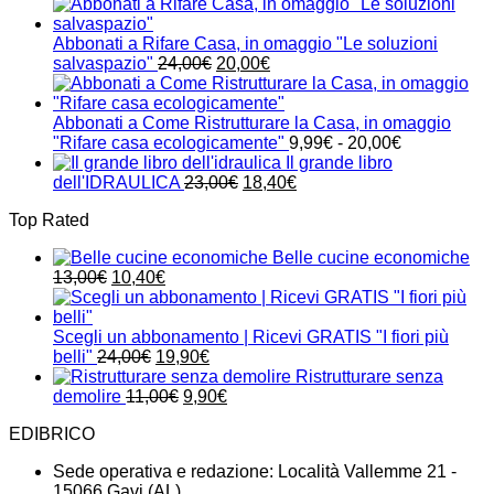
prezzo
prezzo
originale
attuale
era:
è:
Abbonati a Rifare Casa, in omaggio "Le soluzioni
24,00€.
21,00€.
Il
Il
salvaspazio"
24,00
€
20,00
€
prezzo
prezzo
originale
attuale
era:
è:
Abbonati a Come Ristrutturare la Casa, in omaggio
24,00€.
20,00€.
Fascia
"Rifare casa ecologicamente"
9,99
€
-
20,00
€
di
Il grande libro
Il
Il
prezzo:
dell'IDRAULICA
23,00
€
18,40
€
prezzo
prezzo
da
Top Rated
originale
attuale
9,99€
era:
è:
a
Belle cucine economiche
23,00€.
18,40€.
20,00€
Il
Il
13,00
€
10,40
€
prezzo
prezzo
originale
attuale
era:
è:
Scegli un abbonamento | Ricevi GRATIS "I fiori più
13,00€.
Il
10,40€.
Il
belli"
24,00
€
19,90
€
prezzo
prezzo
Ristrutturare senza
originale
Il
attuale
Il
demolire
11,00
€
9,90
€
era:
prezzo
è:
prezzo
EDIBRICO
24,00€.
originale
19,90€.
attuale
era:
è:
Sede operativa e redazione: Località Vallemme 21 -
11,00€.
9,90€.
15066 Gavi (AL)