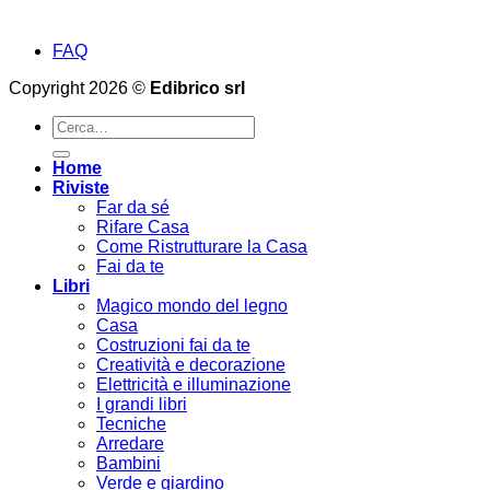
FAQ
Copyright 2026 ©
Edibrico srl
Cerca:
Home
Riviste
Far da sé
Rifare Casa
Come Ristrutturare la Casa
Fai da te
Libri
Magico mondo del legno
Casa
Costruzioni fai da te
Creatività e decorazione
Elettricità e illuminazione
I grandi libri
Tecniche
Arredare
Bambini
Verde e giardino