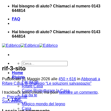
Salta
Hai bisogno di aiuto? Chiamaci al numero 0143
ai
644814
contenuti
FAQ
Hai bisogno di aiuto? Chiamaci al numero 0143
644814
Cerca:
rif-3-sito
Home
Riviste
Pubblicato
11 Maggio 2026
alle
450 × 616
in
Abbonati a
Far da sé
Rifare Casa, in omaggio “Le soluzioni salvaspazio”
Rifare Casa
Come Ristrutturare la Casa
I trackback sono chiusi, ma puoi
lasciare un commento
.
Fai da te
←
Precedente
Libri
Successivo
→
Magico mondo del legno
Casa
Lascia un commento