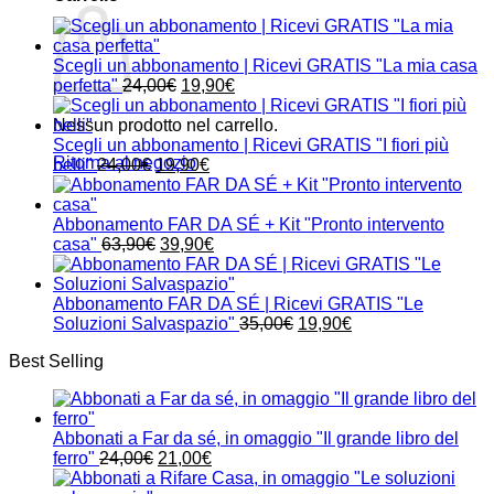
Scegli un abbonamento | Ricevi GRATIS "La mia casa
Il
Il
perfetta"
24,00
€
19,90
€
prezzo
prezzo
originale
attuale
Nessun prodotto nel carrello.
era:
è:
Scegli un abbonamento | Ricevi GRATIS "I fiori più
Ritorna al negozio
Il
24,00€.
Il
19,90€.
belli"
24,00
€
19,90
€
prezzo
prezzo
originale
attuale
era:
è:
Abbonamento FAR DA SÉ + Kit "Pronto intervento
24,00€.
Il
19,90€.
Il
casa"
63,90
€
39,90
€
prezzo
prezzo
originale
attuale
era:
è:
Abbonamento FAR DA SÉ | Ricevi GRATIS "Le
63,90€.
39,90€.
Il
Il
Soluzioni Salvaspazio"
35,00
€
19,90
€
prezzo
prezzo
Best Selling
originale
attuale
era:
è:
35,00€.
19,90€.
Abbonati a Far da sé, in omaggio "Il grande libro del
Il
Il
ferro"
24,00
€
21,00
€
prezzo
prezzo