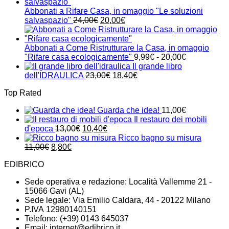
originale
attuale
era:
è:
Abbonati a Rifare Casa, in omaggio "Le soluzioni
24,00€.
21,00€.
Il
Il
salvaspazio"
24,00
€
20,00
€
prezzo
prezzo
originale
attuale
era:
è:
Abbonati a Come Ristrutturare la Casa, in omaggio
24,00€.
20,00€.
Fascia
"Rifare casa ecologicamente"
9,99
€
-
20,00
€
di
Il grande libro
Il
Il
prezzo:
dell'IDRAULICA
23,00
€
18,40
€
prezzo
prezzo
da
Top Rated
originale
attuale
9,99€
era:
è:
a
Guarda che idea!
11,00
€
23,00€.
18,40€.
20,00€
Il restauro dei mobili
Il
Il
d'epoca
13,00
€
10,40
€
prezzo
prezzo
Ricco bagno su misura
Il
Il
originale
attuale
11,00
€
8,80
€
prezzo
prezzo
era:
è:
EDIBRICO
originale
attuale
13,00€.
10,40€.
era:
è:
Sede operativa e redazione: Località Vallemme 21 -
11,00€.
8,80€.
15066 Gavi (AL)
Sede legale: Via Emilio Caldara, 44 - 20122 Milano
P.IVA 12980140151
Telefono: (+39) 0143 645037
Email:
internet@edibrico.it