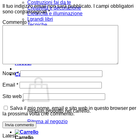
Costruzioni fai da te
Il tuo indirizzo email non sarà pubblicato.
I campi obbligatori
Creatività e decorazione
sono contrassegnati
*
Elettricità e illuminazione
I grandi libri
Commento
*
Tecniche
Arredare
Bambini
Verde e giardino
Offerte
Chi siamo
Accedi
Nome
*
Carrello /
0,00
€
Email
*
Sito web
Salva il mio nome, email e sito web in questo browser per
Nessun prodotto nel carrello.
la prossima volta che commento.
Ritorna al negozio
Latest
Carrello