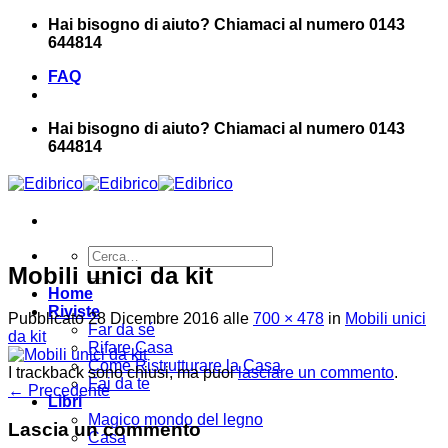
Salta
Hai bisogno di aiuto? Chiamaci al numero 0143
ai
644814
contenuti
FAQ
Hai bisogno di aiuto? Chiamaci al numero 0143
644814
Cerca:
Mobili unici da kit
Home
Riviste
Pubblicato
28 Dicembre 2016
alle
700 × 478
in
Mobili unici
Far da sé
da kit
Rifare Casa
Come Ristrutturare la Casa
I trackback sono chiusi, ma puoi
lasciare un commento
.
Fai da te
←
Precedente
Libri
Magico mondo del legno
Lascia un commento
Casa