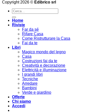
Copyright 2026 ©
Edibrico srl
Cerca:
Home
Riviste
Far da sé
Rifare Casa
Come Ristrutturare la Casa
Fai da te
Libri
Magico mondo del legno
Casa
Costruzioni fai da te
Creatività e decorazione
Elettricità e illuminazione
I grandi libri
Tecniche
Arredare
Bambini
Verde e giardino
Offerte
Chi siamo
Accedi