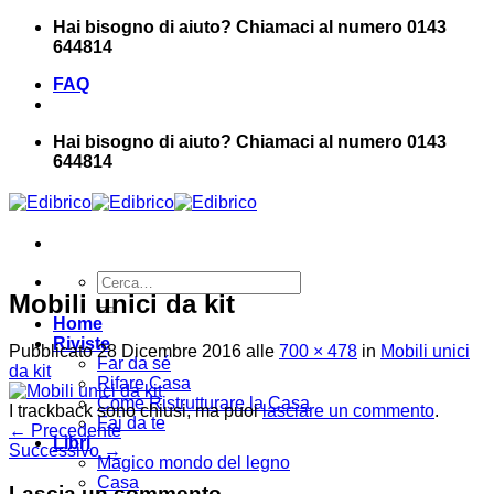
Salta
Hai bisogno di aiuto? Chiamaci al numero 0143
ai
644814
contenuti
FAQ
Hai bisogno di aiuto? Chiamaci al numero 0143
644814
Cerca:
Mobili unici da kit
Home
Riviste
Pubblicato
28 Dicembre 2016
alle
700 × 478
in
Mobili unici
Far da sé
da kit
Rifare Casa
Come Ristrutturare la Casa
I trackback sono chiusi, ma puoi
lasciare un commento
.
Fai da te
←
Precedente
Libri
Successivo
→
Magico mondo del legno
Casa
Lascia un commento