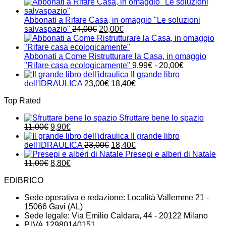
prezzo
prezzo
originale
attuale
era:
è:
Abbonati a Rifare Casa, in omaggio "Le soluzioni
24,00€.
21,00€.
Il
Il
salvaspazio"
24,00
€
20,00
€
prezzo
prezzo
originale
attuale
era:
è:
Abbonati a Come Ristrutturare la Casa, in omaggio
24,00€.
20,00€.
Fascia
"Rifare casa ecologicamente"
9,99
€
-
20,00
€
di
Il grande libro
Il
Il
prezzo:
dell'IDRAULICA
23,00
€
18,40
€
prezzo
prezzo
da
Top Rated
originale
attuale
9,99€
era:
è:
a
Sfruttare bene lo spazio
23,00€.
18,40€.
20,00€
Il
Il
11,00
€
9,90
€
prezzo
prezzo
Il grande libro
originale
attuale
Il
Il
dell'IDRAULICA
23,00
€
18,40
€
era:
è:
prezzo
prezzo
Presepi e alberi di Natale
11,00€.
Il
9,90€.
Il
originale
attuale
11,00
€
8,80
€
prezzo
prezzo
era:
è:
EDIBRICO
originale
attuale
23,00€.
18,40€.
era:
è:
Sede operativa e redazione: Località Vallemme 21 -
11,00€.
8,80€.
15066 Gavi (AL)
Sede legale: Via Emilio Caldara, 44 - 20122 Milano
P.IVA 12980140151