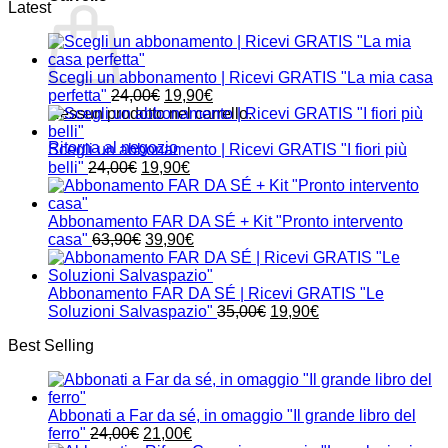
Latest
Scegli un abbonamento | Ricevi GRATIS "La mia casa
Il
Il
perfetta"
24,00
€
19,90
€
prezzo
prezzo
Nessun prodotto nel carrello.
originale
attuale
Ritorna al negozio
era:
è:
Scegli un abbonamento | Ricevi GRATIS "I fiori più
Il
24,00€.
Il
19,90€.
belli"
24,00
€
19,90
€
prezzo
prezzo
originale
attuale
era:
è:
Abbonamento FAR DA SÉ + Kit "Pronto intervento
24,00€.
Il
19,90€.
Il
casa"
63,90
€
39,90
€
prezzo
prezzo
originale
attuale
era:
è:
Abbonamento FAR DA SÉ | Ricevi GRATIS "Le
63,90€.
39,90€.
Il
Il
Soluzioni Salvaspazio"
35,00
€
19,90
€
prezzo
prezzo
Best Selling
originale
attuale
era:
è:
35,00€.
19,90€.
Abbonati a Far da sé, in omaggio "Il grande libro del
Il
Il
ferro"
24,00
€
21,00
€