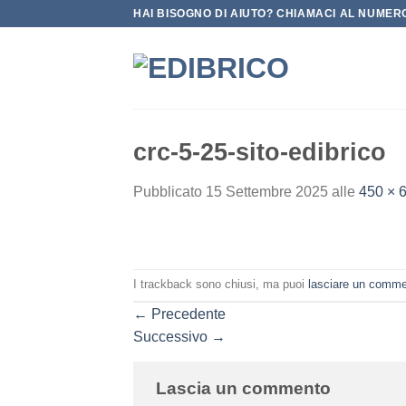
Salta
HAI BISOGNO DI AIUTO? CHIAMACI AL NUMERO
ai
contenuti
crc-5-25-sito-edibrico
Pubblicato
15 Settembre 2025
alle
450 × 
I trackback sono chiusi, ma puoi
lasciare un comm
←
Precedente
Successivo
→
Lascia un commento