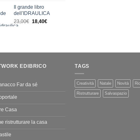
di
Il grande libro
prezzo:
dell'IDRAULICA
da
Il
Il
23,00
€
18,40
€
9,99€
prezzo
prezzo
a
originale
attuale
20,00€
era:
è:
23,00€.
18,40€.
TWORK EDIBRICO
TAGS
Creatività
Natale
Novità
Ric
anacco Far da sé
Ristrutturare
Salvaspazio
oportale
re Casa
 ristrutturare la casa
stile