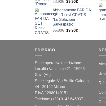
Il
Il
63,90
€
39,90
€
prezzo
prezzo
Abbonamento FAR DA
originale
attuale
SÉ | Ricevi GRATIS
era:
è:
"Le Soluzioni
63,90€.
39,90€.
Salvaspazio"
Il
Il
35,00
€
19,90
€
prezzo
prezzo
originale
attuale
era:
è:
EDIBRICO
35,00€.
19,90€.
NE
Sede operativa e redazione:
Alm
Località Vallemme 21 - 15066
Bric
Gavi (AL)
Sede legale: Via Emilio Caldara,
Rifa
44 - 20122 Milano
Come
P.IVA 12980140151
Telefono: (+39) 0143 645037
Casa