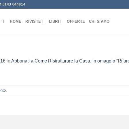
 0143 644814
HOME
RIVISTE
LIBRI
OFFERTE
CHI SIAMO
616
in
Abbonati a Come Ristrutturare la Casa, in omaggio “Rifa
ento
.