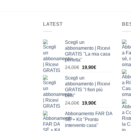
LATEST
BE
Scegli un
abbonamento | Ricevi
GRATIS "La mia casa
perfetta"
Il
Il
24,00
€
19,90
€
prezzo
prezzo
Scegli un
originale
attuale
abbonamento | Ricevi
era:
è:
GRATIS "I fiori più
24,00€.
19,90€.
belli"
Il
Il
24,00
€
19,90
€
prezzo
prezzo
Abbonamento FAR DA
originale
attuale
SÉ + Kit "Pronto
era:
è:
intervento casa"
24,00€.
19,90€.