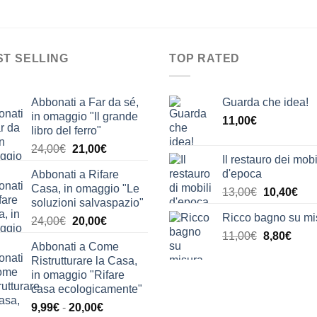
ST SELLING
TOP RATED
Abbonati a Far da sé,
Guarda che idea!
in omaggio "Il grande
11,00
€
libro del ferro"
Il
Il
24,00
€
21,00
€
Il restauro dei mobi
prezzo
prezzo
d'epoca
Abbonati a Rifare
originale
attuale
Casa, in omaggio "Le
Il
Il
13,00
€
10,40
€
era:
è:
soluzioni salvaspazio"
prezzo
pre
24,00€.
21,00€.
Ricco bagno su mi
Il
Il
24,00
€
20,00
€
originale
attu
prezzo
prezzo
Il
Il
11,00
€
era:
8,80
€
è:
Abbonati a Come
originale
attuale
prezzo
prez
13,00€.
10,
Ristrutturare la Casa,
era:
è:
originale
attua
in omaggio "Rifare
24,00€.
20,00€.
era:
è:
casa ecologicamente"
11,00€.
8,80€
Fascia
9,99
€
-
20,00
€